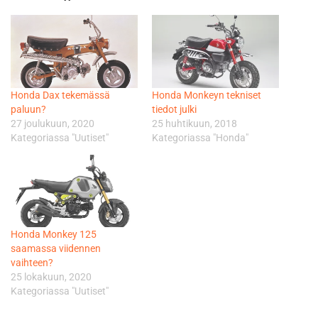
Honda Dax tekemässä
Honda Monkeyn tekniset
paluun?
tiedot julki
27 joulukuun, 2020
25 huhtikuun, 2018
Kategoriassa "Uutiset"
Kategoriassa "Honda"
Honda Monkey 125
saamassa viidennen
vaihteen?
25 lokakuun, 2020
Kategoriassa "Uutiset"