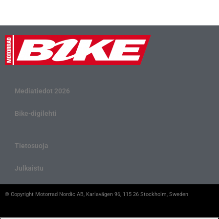
Mediatiedot 2026
Bike-digilehti
Tietosuoja
Julkaistu
© Copyright Motorrad Nordic AB, Karlavägen 96, 115 26 Stockholm, Sweden