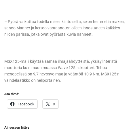
– Pyörä vaikuttaa todella mielenkiintoiselta, se on hemmetin makea,
sanoo Manner ja kertoo vastaanoton olleen innostuneen kaikkien
niiden parissa, jotka ovat pyörästä kuvia nähneet.
MSX125-malli käyttää samaa ilmajäähdytteistä, yksisylinteristä
moottoria kuin muun muassa Wave 125i -skootteri. Tehoa
menopelissä on 9,7 hevosvoimaa ja vääntöä 10,9 Nm. MSX125:n
vaihdelaatikko on neliportainen.
Jaa tämä:
Facebook
X
Aiheeseen liittyy