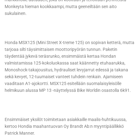
Monkeyta hieman kookkaampi, mutta geeneiltään sen aito
sukulainen.
Honda MSX125 (Mini Street X-treme 125) on sopivan ketterä, mutta
tarjoaa silti täysimittaisen moottoripyörän tunnun. Paketin
täydentää jykevä teräsrunko, ensimmäistä kertaa Hondan
valmistamissa 125-kokoluokassa saat käännetty etuhaarukka,
Monoshock-takajousitus, hydrauliset levyjarrut edessä ja takana
sekä kevyet, 12-tuumaiset vanteet tuhdein renkain. Ajamiseen
vaaditaan A1-ajokortti. MSX125 esitellään suomalaisyleisölle
helmikuun alussa MP 13 -näyttelyssä Bike Worldin osastolla 6k91.
Ensimmäiset yksilöt toimitetaan asiakkaille maalis-huhtikuussa,
kertoo Hondia maahantuovan Oy Brandt Ab:n myyntipäällikkö
Patrick Manner.