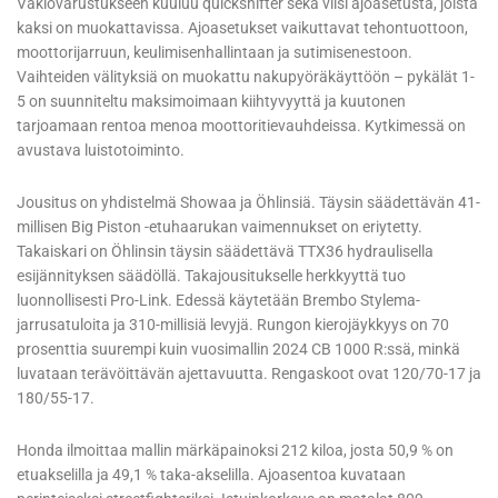
Vakiovarustukseen kuuluu quickshifter sekä viisi ajoasetusta, joista
kaksi on muokattavissa. Ajoasetukset vaikuttavat tehontuottoon,
moottorijarruun, keulimisenhallintaan ja sutimisenestoon.
Vaihteiden välityksiä on muokattu nakupyöräkäyttöön – pykälät 1-
5 on suunniteltu maksimoimaan kiihtyvyyttä ja kuutonen
tarjoamaan rentoa menoa moottoritievauhdeissa. Kytkimessä on
avustava luistotoiminto.
Jousitus on yhdistelmä Showaa ja Öhlinsiä. Täysin säädettävän 41-
millisen Big Piston -etuhaarukan vaimennukset on eriytetty.
Takaiskari on Öhlinsin täysin säädettävä TTX36 hydraulisella
esijännityksen säädöllä. Takajousitukselle herkkyyttä tuo
luonnollisesti Pro-Link. Edessä käytetään Brembo Stylema-
jarrusatuloita ja 310-millisiä levyjä. Rungon kierojäykkyys on 70
prosenttia suurempi kuin vuosimallin 2024 CB 1000 R:ssä, minkä
luvataan terävöittävän ajettavuutta. Rengaskoot ovat 120/70-17 ja
180/55-17.
Honda ilmoittaa mallin märkäpainoksi 212 kiloa, josta 50,9 % on
etuakselilla ja 49,1 % taka-akselilla. Ajoasentoa kuvataan