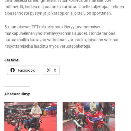
perinteiseksi streetfighteriksi. Istuinkorkeus on matalat 809
millimetriä, korkea ohjaustanko kurottuu lähelle kuljettajaa, tehden
ajoasennosta pystyn ja jalkatappien sijoittelu on sporttinen.
5-tuumaisesta TFT-mittaristosta löytyy tavanomaiset
matkapuhelimen yhdistettävyysominaisuudet. Honda tarjoaa
uutuusmalliin kattavan valikoiman varusteita, joista on valinnan
helpottamiseksi laadittu myös varustepaketteja.
Jaa tämä:
Facebook
X
Aiheeseen liittyy