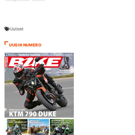
valtaamalla kolme kärkisijaa.
Jorge Navarro paineli
ykköseksi ajalla 1.51,988,
jolla hän kukisti sarjaa
Uutiset
vakuuttavasti johtavan
Danny Kentin 0,106
sekunnilla. Efren Vazquez oli
UUSIN NUMERO
kolmas 0,351 sekuntia
Navarrosta. Ajo
Motorsportin Red Bull KTM-
tehdastiimin trion kiireisin
oli…