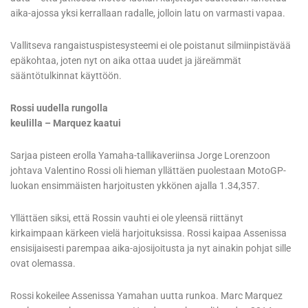
aika-ajossa yksi kerrallaan radalle, jolloin latu on varmasti vapaa.
Vallitseva rangaistuspistesysteemi ei ole poistanut silmiinpistävää
epäkohtaa, joten nyt on aika ottaa uudet ja järeämmät
sääntötulkinnat käyttöön.
Rossi uudella rungolla
keulilla – Marquez kaatui
Sarjaa pisteen erolla Yamaha-tallikaveriinsa Jorge Lorenzoon
johtava Valentino Rossi oli hieman yllättäen puolestaan MotoGP-
luokan ensimmäisten harjoitusten ykkönen ajalla 1.34,357.
Yllättäen siksi, että Rossin vauhti ei ole yleensä riittänyt
kirkaimpaan kärkeen vielä harjoituksissa. Rossi kaipaa Assenissa
ensisijaisesti parempaa aika-ajosijoitusta ja nyt ainakin pohjat sille
ovat olemassa.
Rossi kokeilee Assenissa Yamahan uutta runkoa. Marc Marquez