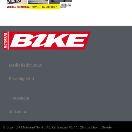
Mediatiedot 2026
Bike-digilehti
Tietosuoja
Julkaistu
© Copyright Motorrad Nordic AB, Karlavägen 96, 115 26 Stockholm, Sweden