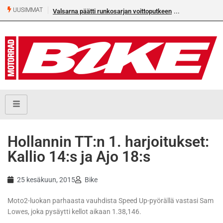
UUSIMMAT
Valsarna päätti runkosarjan voittoputkeen
Älä missaa täm
numeroa!
Hollannin TT:n 1. harjoitukset:
Kallio 14:s ja Ajo 18:s
25 kesäkuun, 2015
Bike
Moto2-luokan parhaasta vauhdista Speed Up-pyörällä vastasi Sam
Lowes, joka pysäytti kellot aikaan 1.38,146.