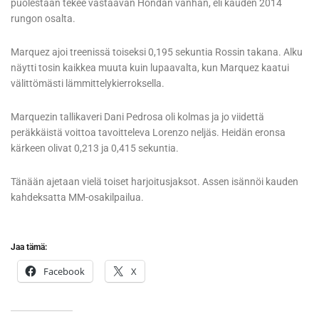
puolestaan tekee vastaavan Hondan vanhan, eli kauden 2014
rungon osalta.
Marquez ajoi treenissä toiseksi 0,195 sekuntia Rossin takana. Alku
näytti tosin kaikkea muuta kuin lupaavalta, kun Marquez kaatui
välittömästi lämmittelykierroksella.
Marquezin tallikaveri Dani Pedrosa oli kolmas ja jo viidettä
peräkkäistä voittoa tavoitteleva Lorenzo neljäs. Heidän eronsa
kärkeen olivat 0,213 ja 0,415 sekuntia.
Tänään ajetaan vielä toiset harjoitusjaksot. Assen isännöi kauden
kahdeksatta MM-osakilpailua.
Jaa tämä:
Facebook
X