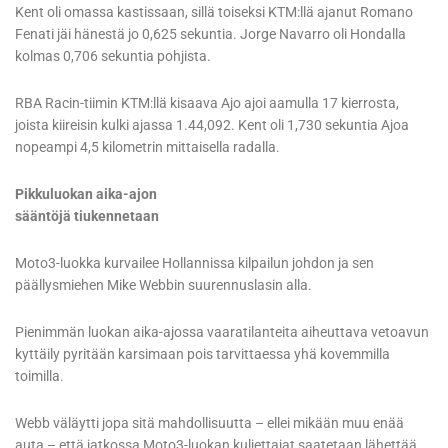
Kent oli omassa kastissaan, sillä toiseksi KTM:llä ajanut Romano
Fenati jäi hänestä jo 0,625 sekuntia. Jorge Navarro oli Hondalla
kolmas 0,706 sekuntia pohjista.
RBA Racin-tiimin KTM:llä kisaava Ajo ajoi aamulla 17 kierrosta,
joista kiireisin kulki ajassa 1.44,092. Kent oli 1,730 sekuntia Ajoa
nopeampi 4,5 kilometrin mittaisella radalla.
Pikkuluokan aika-ajon
sääntöjä tiukennetaan
Moto3-luokka kurvailee Hollannissa kilpailun johdon ja sen
päällysmiehen Mike Webbin suurennuslasin alla.
Pienimmän luokan aika-ajossa vaaratilanteita aiheuttava vetoavun
kyttäily pyritään karsimaan pois tarvittaessa yhä kovemmilla
toimilla.
Webb väläytti jopa sitä mahdollisuutta – ellei mikään muu enää
auta – että jatkossa Moto3-luokan kuljettajat saatetaan lähettää