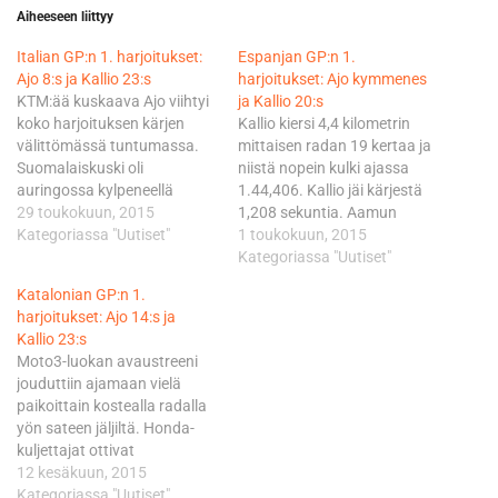
Aiheeseen liittyy
Italian GP:n 1. harjoitukset:
Espanjan GP:n 1.
Ajo 8:s ja Kallio 23:s
harjoitukset: Ajo kymmenes
KTM:ää kuskaava Ajo viihtyi
ja Kallio 20:s
koko harjoituksen kärjen
Kallio kiersi 4,4 kilometrin
välittömässä tuntumassa.
mittaisen radan 19 kertaa ja
Suomalaiskuski oli
niistä nopein kulki ajassa
auringossa kylpeneellä
1.44,406. Kallio jäi kärjestä
suosikkiradallaan toisena,
29 toukokuun, 2015
1,208 sekuntia. Aamun
kun sessiota oli jäljellä enää
Kategoriassa "Uutiset"
harjoituksen ykköspaikan
1 toukokuun, 2015
minuutin verran. Lopussa
kuittasi tililleen hallitseva
Kategoriassa "Uutiset"
kuitenkin kuusi kuljettajaa
mestari Tito Rabat lukemin
Katalonian GP:n 1.
pystyi alittamaan Ajon ajan
1.43,198. Sam Lowes ajoi
harjoitukset: Ajo 14:s ja
1.59,055 Mugellon 5,2
toiseksi 0,136 sekuntia
Kallio 23:s
kilometrin mittaisella radalla.
Rabatista. Simone Corsi oli
Moto3-luokan avaustreeni
Kärkikolmikon valloittivat
kolmas 34 tuhannesosaa
jouduttiin ajamaan vielä
Hondalla kilpailevat Enea
Lowesista. Argentiinan GP:n
paikoittain kostealla radalla
Bastiani, Danny Kent ja
voitto vyöllään ja samalla…
yön sateen jäljiltä. Honda-
Niccolo Antonelli. Bastiani
kuljettajat ottivat
paineli pohjiksi…
viikonvaihteeseen
12 kesäkuun, 2015
terävimmän startin
Kategoriassa "Uutiset"