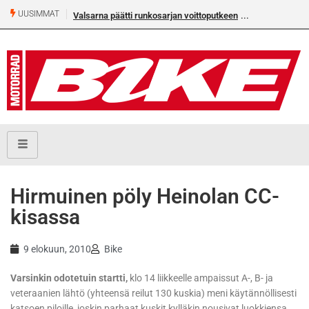
UUSIMMAT
Valsarna päätti runkosarjan voittoputkeen
Älä missaa täm
numeroa!
Hirmuinen pöly Heinolan CC-
kisassa
9 elokuun, 2010
Bike
Varsinkin odotetuin startti,
klo 14 liikkeelle ampaissut A-, B- ja
veteraanien lähtö (yhteensä reilut 130 kuskia) meni käytännöllisesti
katsoen piloille, joskin parhaat kuskit kylläkin nousivat luokkiensa