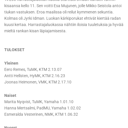
kisaansa kello 11. Sen voitti Esa Mujunen, jolle Mikko Seistola antoi
tiukan vastuksen. Eroa maalissa oli reilut kymmenen sekuntia.
Kolmas oli Jyrki Idman. Luokan kärkiporukat ehtivät kiertää radan
kuusi kertaa. Harrastajaluokassa nähtiin iloisia tuuletuksia ja hyvää
mieltä rankan kisan läpiajamisesta.
TULOKSET
Yleinen
Eero Remes, TuMK, KTM 2.13.07
Antti Hellsten, HyMK, KTM 2.16.23
Joonas Heimonen, VMK, KTM 2.17.10
Naiset
Marita Nyqvist, TuMK, Yamaha 1.01.10
Hanna Mertsalmi, PadMU, Yamaha 1.02.02
Esmeralda Vesterinen, NMK, KTM 1.06.32
Nuoret