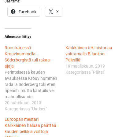
Jaa tämä:
Facebook
X
Aiheeseen liittyy
Roos kärjessä
Kärkkäinen teki historiaa
Krouvinummella –
voittamalla B-luokan
Söderbergistä tuli takaa-
Päitsillä
ajaja
19 maaliskuun, 2019
Perinteisessä kauden
Kategoriassa "Päitsi"
avauksessa Krouvinummen
radalla Söderberg toki eteni
ripeästi, mutta kaatuilu vei
mahdollisuudet
ensimmäisen erän lopussa.
20 huhtikuun, 2013
Kotikulmillaan ajanut Joni
Kategoriassa "Uutiset"
Roos johtaa viikonlopun
Euroopan mestari
kokonaiskisaa ansaitusti.
Kärkkäinen haluaa päättää
Päivän, ja koko kauden
kauden pelkkiä voittoja
ensimmäisessä A-luokan