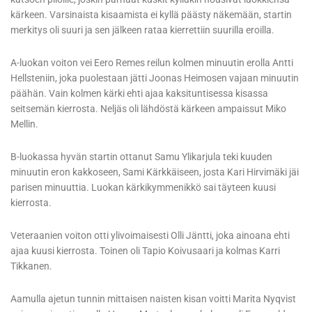
kärkeen. Varsinaista kisaamista ei kyllä päästy näkemään, startin
merkitys oli suuri ja sen jälkeen rataa kierrettiin suurilla eroilla.
A-luokan voiton vei Eero Remes reilun kolmen minuutin erolla Antti
Hellsteniin, joka puolestaan jätti Joonas Heimosen vajaan minuutin
päähän. Vain kolmen kärki ehti ajaa kaksituntisessa kisassa
seitsemän kierrosta. Neljäs oli lähdöstä kärkeen ampaissut Miko
Mellin.
B-luokassa hyvän startin ottanut Samu Ylikarjula teki kuuden
minuutin eron kakkoseen, Sami Kärkkäiseen, josta Kari Hirvimäki jäi
parisen minuuttia. Luokan kärkikymmenikkö sai täyteen kuusi
kierrosta.
Veteraanien voiton otti ylivoimaisesti Olli Jäntti, joka ainoana ehti
ajaa kuusi kierrosta. Toinen oli Tapio Koivusaari ja kolmas Karri
Tikkanen.
Aamulla ajetun tunnin mittaisen naisten kisan voitti Marita Nyqvist