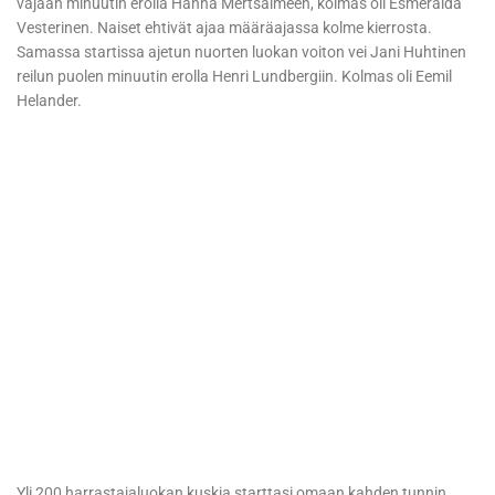
vajaan minuutin erolla Hanna Mertsalmeen, kolmas oli Esmeralda
Vesterinen. Naiset ehtivät ajaa määräajassa kolme kierrosta.
Samassa startissa ajetun nuorten luokan voiton vei Jani Huhtinen
reilun puolen minuutin erolla Henri Lundbergiin. Kolmas oli Eemil
Helander.
Yli 200 harrastajaluokan kuskia starttasi omaan kahden tunnin