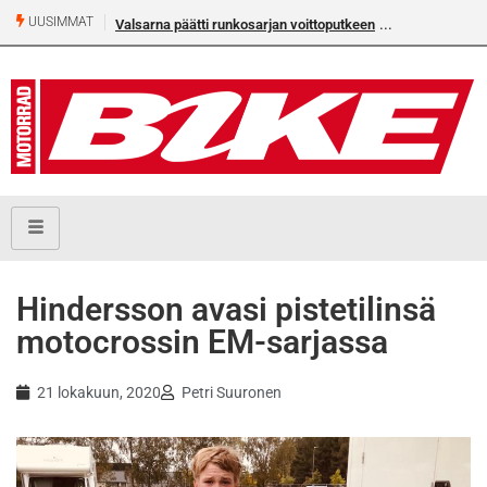
UUSIMMAT
Valsarna päätti runkosarjan voittoputkeen
Älä missaa täm
numeroa!
Hindersson avasi pistetilinsä
motocrossin EM-sarjassa
21 lokakuun, 2020
Petri Suuronen