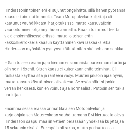
Hinderssonin toinen erä ei sujunut ongelmitta, sillä hänen pyöränsä
kaasu ei toiminut kunnolla. Team Motopalvelun kuljettaja oli
kaatunut vauhdikkaasti harjoituksissa, mutta kaasuvaijerin
vaurioituminen oli jäänyt huomaamatta. Kaasu toimi moitteetta
vielä ensimmäisessä erässä, mutta jo toisen erän
kakkoskierroksella kaasun käyttäminen kävi raskaaksi eikä
Hindersson myöskään pystynyt kääntämään sitä pohjaan saakka.
– Sain toiseen erään jopa hieman ensimmäistä paremman startin ja
olin noin 15:tenä. Sitten kaasu ei kuitenkaan enää toiminut. Oli
raskasta käyttää sitä ja ranteeni väsyi. Muuten jaksoin ajaa hyvin,
mutta kaasun käyttäminen oli vaikeaa. Se myös häiritsi jonkin
verran henkisesti, kun en voinut ajaa normaalisti. Putosin sen takia
pari sijaa.
Ensimmäisessä erässä orimattilalaisen Motopalvelun ja
karjalohjalaisen Motorenkaan vauhdittamana EM-kiertueella oleva
Hindersson saapui maaliin vetäen perässään yhdeksää kuljettajaa
15 sekunnin sisällä. Eteenpäin oli rakoa, mutta periaatteessa