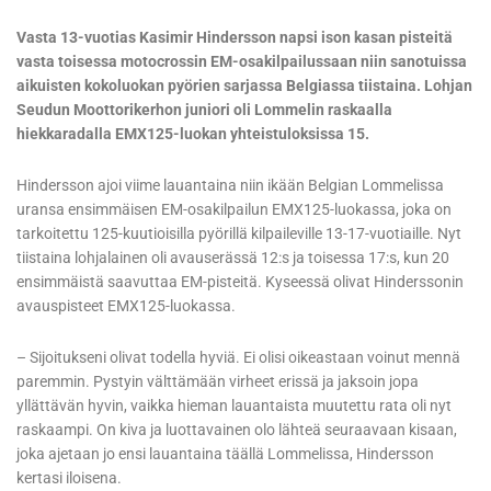
Vasta 13-vuotias Kasimir Hindersson napsi ison kasan pisteitä
vasta toisessa motocrossin EM-osakilpailussaan niin sanotuissa
aikuisten kokoluokan pyörien sarjassa Belgiassa tiistaina. Lohjan
Seudun Moottorikerhon juniori oli Lommelin raskaalla
hiekkaradalla EMX125-luokan yhteistuloksissa 15.
Hindersson ajoi viime lauantaina niin ikään Belgian Lommelissa
uransa ensimmäisen EM-osakilpailun EMX125-luokassa, joka on
tarkoitettu 125-kuutioisilla pyörillä kilpaileville 13-17-vuotiaille. Nyt
tiistaina lohjalainen oli avauserässä 12:s ja toisessa 17:s, kun 20
ensimmäistä saavuttaa EM-pisteitä. Kyseessä olivat Hinderssonin
avauspisteet EMX125-luokassa.
– Sijoitukseni olivat todella hyviä. Ei olisi oikeastaan voinut mennä
paremmin. Pystyin välttämään virheet erissä ja jaksoin jopa
yllättävän hyvin, vaikka hieman lauantaista muutettu rata oli nyt
raskaampi. On kiva ja luottavainen olo lähteä seuraavaan kisaan,
joka ajetaan jo ensi lauantaina täällä Lommelissa, Hindersson
kertasi iloisena.