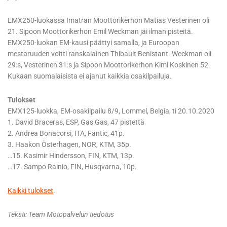
EMX250-luokassa Imatran Moottorikerhon Matias Vesterinen oli
21. Sipoon Moottorikerhon Emil Weckman jäi ilman pisteitä.
EMX250-luokan EM-kausi päättyi samalla, ja Euroopan
mestaruuden voitti ranskalainen Thibault Benistant. Weckman oli
29:s, Vesterinen 31:s ja Sipoon Moottorikerhon Kimi Koskinen 52.
Kukaan suomalaisista ei ajanut kaikkia osakilpailuja.
Tulokset
EMX125-luokka, EM-osakilpailu 8/9, Lommel, Belgia, ti 20.10.2020
1. David Braceras, ESP, Gas Gas, 47 pistettä
2. Andrea Bonacorsi, ITA, Fantic, 41p.
3. Haakon Österhagen, NOR, KTM, 35p.
…15. Kasimir Hindersson, FIN, KTM, 13p.
…17. Sampo Rainio, FIN, Husqvarna, 10p.
Kaikki tulokset
.
Teksti: Team Motopalvelun tiedotus