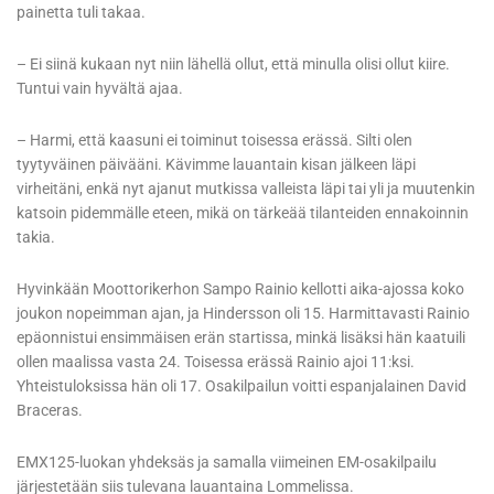
painetta tuli takaa.
– Ei siinä kukaan nyt niin lähellä ollut, että minulla olisi ollut kiire.
Tuntui vain hyvältä ajaa.
– Harmi, että kaasuni ei toiminut toisessa erässä. Silti olen
tyytyväinen päivääni. Kävimme lauantain kisan jälkeen läpi
virheitäni, enkä nyt ajanut mutkissa valleista läpi tai yli ja muutenkin
katsoin pidemmälle eteen, mikä on tärkeää tilanteiden ennakoinnin
takia.
Hyvinkään Moottorikerhon Sampo Rainio kellotti aika-ajossa koko
joukon nopeimman ajan, ja Hindersson oli 15. Harmittavasti Rainio
epäonnistui ensimmäisen erän startissa, minkä lisäksi hän kaatuili
ollen maalissa vasta 24. Toisessa erässä Rainio ajoi 11:ksi.
Yhteistuloksissa hän oli 17. Osakilpailun voitti espanjalainen David
Braceras.
EMX125-luokan yhdeksäs ja samalla viimeinen EM-osakilpailu
järjestetään siis tulevana lauantaina Lommelissa.