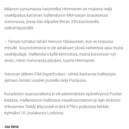
Milanon tuntumassa harjoitellut Himmanen on mukana neljä
osakilpailua kattavan hallienduron MM-sarjan avauksessa
Genovassa, jossa hän kilpailee Betan 350-kuutioisella
nelitahtipyörällä.
– Tartuin tottakai tähän hienoon tilaisuuteen, kun se tarjoutui
minulle. Suunnitelmissa ei ole ainakaan tässä vaiheessa ajaa muita
osakilpailuja. Hallienduro kyllä kiinnostaa, mutta katsotaan nyt
ensin, miten Genovassa pärjään, tuumii Himmanen.
Genovan jälkeen FIM SuperEnduro -nimeä kantavaa hallisarjaa
ajetaan tämän vuoden puolella vielä Puolassa.
Kotiyleisön suursuosikista ei ole pienintäkään epäselvyyttä Puolan
kisassa. Hallienduron hallitseva maailmanmestari ja lajin ehdoton
erikoismies Taddy Blazusiak ei jätä KTM:n puikoissa ketään
kylmäksi 10. joulukuuta Lodzissa.
Jaa tämä: