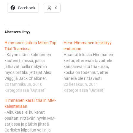
Facebook
X
Aiheeseen liittyy
Himmanen jatkaa Miton Top
Henri Himmanen keskittyy
Trial Teamissa
enduroon
- Käynnistäen kolmannen
Haastattelussa Himmanen
kauteni tiimissä, jossa
kertoi, ettei enää tavoittele
jatkavat näillä näkymin
kansainvälistä trial-uraa,
myös brittikuljettajat Alex
koska on todennut, ettei
Wigg ja Jack Challoner.
hänellä ole riittävästi
Ohjelmaani sisältyy MM- ja
20 tammikuun, 2010
resursseja ajaa trialia ja
22 kesäkuun, 2011
EM- sekä myös SM-sarja.
Kategoriassa "Uutiset"
asua tarpeeksi pitkiä aikoja
Kategoriassa "Uutiset"
Espanjalaistaituri Toni Boun
Euroopassa. Sen sijaan
Himmanen karsii trialin MM-
hallinnassa viime vuodet
endurokisat ovat olleet
kalenteriaan
kulkenut, ensi kaudella
myönteisiä kokemuksia ja
- Alkukausi ei kulkenut
yhteensä 11 kisapäivää
Himmanen sanookin, että
osaltani riittävän hyvin MM-
kattava MM-sarja
jos saa tarpeeksi vauhtia
sarjassa ja päätin jättää
käynnistyy 18. huhtikuuta.
enduroon, niin MM-sarjakin
Carlislen kilpailun väliin ja
Arvopisteistä ajetaan silloin
kiinnostaa. Hän aikoo