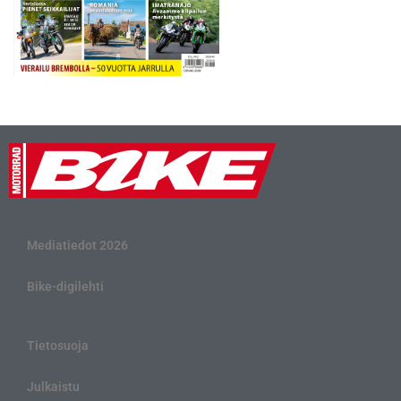
Mediatiedot 2026
Bike-digilehti
Tietosuoja
Julkaistu