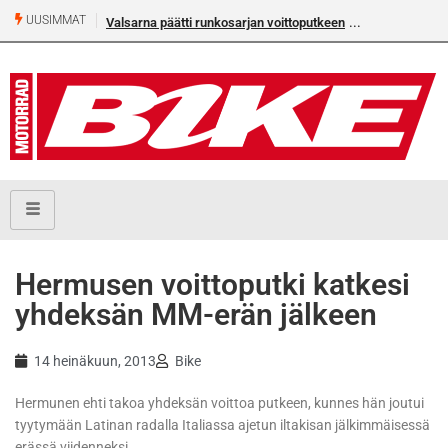
UUSIMMAT
Valsarna päätti runkosarjan voittoputkeen
Älä missaa täm
numeroa!
Hermusen voittoputki katkesi
yhdeksän MM-erän jälkeen
14 heinäkuun, 2013
Bike
Hermunen ehti takoa yhdeksän voittoa putkeen, kunnes hän joutui
tyytymään Latinan radalla Italiassa ajetun iltakisan jälkimmäisessä
erässä viidenneksi.