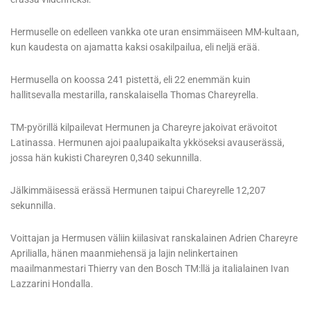
Hermuselle on edelleen vankka ote uran ensimmäiseen MM-kultaan,
kun kaudesta on ajamatta kaksi osakilpailua, eli neljä erää.
Hermusella on koossa 241 pistettä, eli 22 enemmän kuin
hallitsevalla mestarilla, ranskalaisella Thomas Chareyrella.
TM-pyörillä kilpailevat Hermunen ja Chareyre jakoivat erävoitot
Latinassa. Hermunen ajoi paalupaikalta ykköseksi avauserässä,
jossa hän kukisti Chareyren 0,340 sekunnilla.
Jälkimmäisessä erässä Hermunen taipui Chareyrelle 12,207
sekunnilla.
Voittajan ja Hermusen väliin kiilasivat ranskalainen Adrien Chareyre
Aprilialla, hänen maanmiehensä ja lajin nelinkertainen
maailmanmestari Thierry van den Bosch TM:llä ja italialainen Ivan
Lazzarini Hondalla.