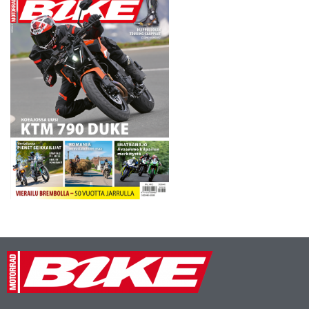
huolimatta vielä toivottua
tulosta tullessaan.…