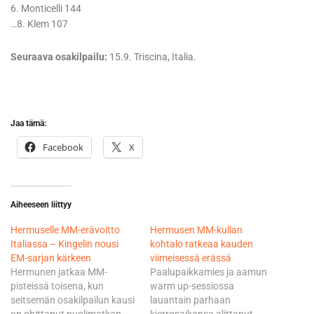
6. Monticelli 144
…8. Klem 107
Seuraava osakilpailu:
15.9. Triscina, Italia.
Jaa tämä:
Facebook
X
Aiheeseen liittyy
Hermuselle MM-erävoitto
Hermusen MM-kullan
Italiassa – Kingelin nousi
kohtalo ratkeaa kauden
EM-sarjan kärkeen
viimeisessä erässä
Hermunen jatkaa MM-
Paalupaikkamies ja aamun
pisteissä toisena, kun
warm up-sessiossa
seitsemän osakilpailun kausi
lauantain parhaan