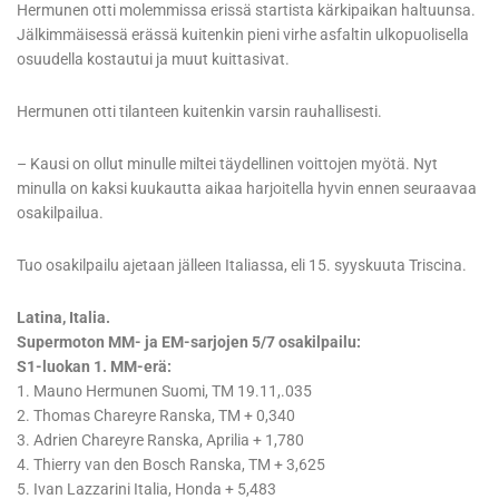
Hermunen otti molemmissa erissä startista kärkipaikan haltuunsa.
Jälkimmäisessä erässä kuitenkin pieni virhe asfaltin ulkopuolisella
osuudella kostautui ja muut kuittasivat.
Hermunen otti tilanteen kuitenkin varsin rauhallisesti.
– Kausi on ollut minulle miltei täydellinen voittojen myötä. Nyt
minulla on kaksi kuukautta aikaa harjoitella hyvin ennen seuraavaa
osakilpailua.
Tuo osakilpailu ajetaan jälleen Italiassa, eli 15. syyskuuta Triscina.
Latina, Italia.
Supermoton MM- ja EM-sarjojen 5/7 osakilpailu:
S1-luokan 1. MM-erä:
1. Mauno Hermunen Suomi, TM 19.11,.035
2. Thomas Chareyre Ranska, TM + 0,340
3. Adrien Chareyre Ranska, Aprilia + 1,780
4. Thierry van den Bosch Ranska, TM + 3,625
5. Ivan Lazzarini Italia, Honda + 5,483