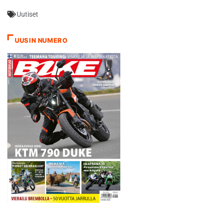
ehdottomasti Laguna Secan
Uutiset
(29.7.) jälkeen. Uskon, että
urani jatkon osalta kaikki
mahdollinen on tiedossa
UUSIN NUMERO
viimeistään Brnon aikoihin,
Rossi viittaa elokuun…