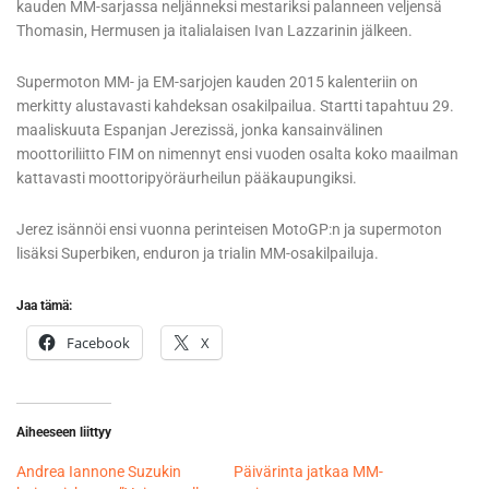
kauden MM-sarjassa neljänneksi mestariksi palanneen veljensä
Thomasin, Hermusen ja italialaisen Ivan Lazzarinin jälkeen.
Supermoton MM- ja EM-sarjojen kauden 2015 kalenteriin on
merkitty alustavasti kahdeksan osakilpailua. Startti tapahtuu 29.
maaliskuuta Espanjan Jerezissä, jonka kansainvälinen
moottoriliitto FIM on nimennyt ensi vuoden osalta koko maailman
kattavasti moottoripyöräurheilun pääkaupungiksi.
Jerez isännöi ensi vuonna perinteisen MotoGP:n ja supermoton
lisäksi Superbiken, enduron ja trialin MM-osakilpailuja.
Jaa tämä:
Facebook
X
Aiheeseen liittyy
Andrea Iannone Suzukin
Päivärinta jatkaa MM-