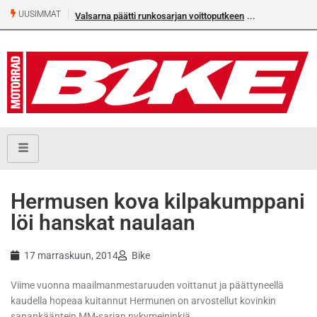
UUSIMMAT
Valsarna päätti runkosarjan voittoputkeen
Älä missaa täm
numeroa!
Hermusen kova kilpakumppani
löi hanskat naulaan
17 marraskuun, 2014
Bike
Viime vuonna maailmanmestaruuden voittanut ja päättyneellä
kaudella hopeaa kuitannut Hermunen on arvostellut kovinkin
sanankääntein MM-sarjan nykymeininkiä.