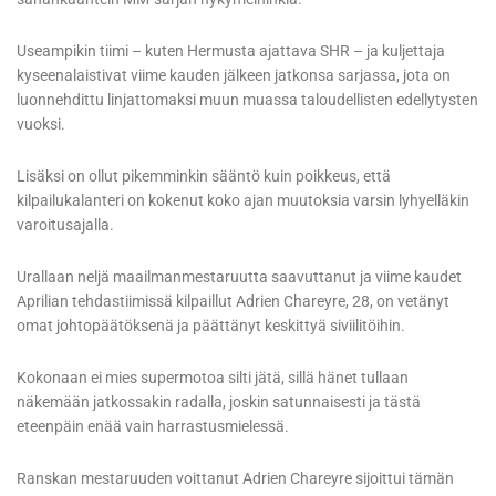
Useampikin tiimi – kuten Hermusta ajattava SHR – ja kuljettaja
kyseenalaistivat viime kauden jälkeen jatkonsa sarjassa, jota on
luonnehdittu linjattomaksi muun muassa taloudellisten edellytysten
vuoksi.
Lisäksi on ollut pikemminkin sääntö kuin poikkeus, että
kilpailukalanteri on kokenut koko ajan muutoksia varsin lyhyelläkin
varoitusajalla.
Urallaan neljä maailmanmestaruutta saavuttanut ja viime kaudet
Aprilian tehdastiimissä kilpaillut Adrien Chareyre, 28, on vetänyt
omat johtopäätöksenä ja päättänyt keskittyä siviilitöihin.
Kokonaan ei mies supermotoa silti jätä, sillä hänet tullaan
näkemään jatkossakin radalla, joskin satunnaisesti ja tästä
eteenpäin enää vain harrastusmielessä.
Ranskan mestaruuden voittanut Adrien Chareyre sijoittui tämän