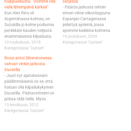
huippuiskusta: ”Voimme olla
sarjassa
vielä lähempänä kärkeä”
- Päätös jatkosta tehtiin
Kun Alex Rins oli
ennen viime viikonloppuna
Argentiinassa kolmas, on
Espanjan Cartagenassa
Suzukilla jo kolme podiumia
pidettyä ajoleiriä, jossa
peräkkäin kauden neljästä
ajoimme kaikkina kolmena
ensimmäisestä kilpailusta.
ajopäivänä nopeimpia
16 joulukuun, 2009
Paremmin Suzukilla ei ole
10 toukokuun, 2018
kierrosaikoja. Paikalla olivat
Kategoriassa "Uutiset"
mennyt sitten kauden 2007.
Kategoriassa "Uutiset"
tämän vuoden
Suzukin uusi pyörä sopii
maailmanmestareita
Rossi antoi Silverstonessa
Iannonen ajotyylille hyvin.
englantilaisia Birchallin
vahvan vinkin jatkosta
”Ajan ihan samalla tavalla
veljeksiä lukuun ottamatta
Ducatilla
kuin viime kaudellakin.
kaikki luokkamme
- Juuri nyt ajatuksissani
Valitsimme Jerezissä saman
huippuparit, Pekka
päällimmäisenä on se, että
kovan renkaan, mikä oli
Päivärinta kertoi tiistaina
haluan olla kilpailukykyinen
myös kolmen kärjellä. Se oli…
päättyneeltä leiriltä. MM-
Ducatilla. Päätavoitteeni on
sarjan lisäksi Päivärinta ja
jatkaa tällä tiellä. Myös
Hänni ajavat myös IDM-
tulevina vuosina, vinkkasi
15 kesäkuun, 2012
sarjan, jossa kilpaillaan
Rossi Britannian GP-
Kategoriassa "Uutiset"
Saksan mestaruudesta. MM-
viikonvaihteen aattona
sarja…
Silverstonessa. - Teen
lopullisen päätökseni