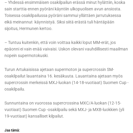
– Yhdessä ensimmäisen osakilpailun erässä minut hylättiin, koska
sain starttia ennen pyöräni käyntiin ulkopuolisen avun ansiosta.
Toisessa osakilpailussa pyöräni sammui yllättäen jarrutuksessa
eikä meinannut käynnistyä. Siksi siitä erästä tuli häntäpään
sijoitus, Hermunen kertoo.
– Tuntuu kuitenkin, että voin voittaa kaikki loput MM-erät, jos
epäonni ei vain enää vaivaisi. Uskon olevani vauhdillisesti maailman
nopein supermotokuski.
Turun Artukaisissa ajetaan supermoton ja supercrossin SM-
osakilpailut lauantaina 16. kesäkuuta. Lauantaina ajetaan myös
supercrossin merkeissä MXJ-luokan (14-18-vuotiaat) Suomen Cup -
osakilpailu.
Sunnuntaina on vuorossa supercrossina MXC/A-luokan (12-15-
vuotiaat) Suomen Cup -osakilpailu sekä MXJ- ja MXB-luokkien (yli
19-vuotiaat) kansalliset kilpailut.
Jaa tämä: