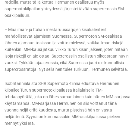
radoilla, mutta tällä kertaa Hermunen osallistuu myös
supermotokilpailun yhteydessä järjestettävään supercrossin SM-
osakilpailuun.
– Maailman- ja Italian mestaruussarjojen kisakalenterit
mahdollistavat ajamiseni Suomessa. Supermoton SM-osakisaa
lähden ajamaan tosissani ja voitto mielessä, vaikka ilman riskejä
kuitenkin. MM-kausi jatkuu viikko Turun kisan jälkeen, joten mitään
isoja riskejä en aio ottaa. Supercrossiin osallistun oikeastaan huvin
vuoksi. Tykkään ajaa crossia, eikä Suomessa juuri ole kunnollisia
supercrossratoja. Nyt sellainen tulee Turkuun, Hermunen selvittää.
Isobritannialaista SHR Supermoto -tiimiä edustava Hermunen
kilpailee Turun supermotokilpailussa italialaisella TM-
tehdaspyörällä, joka on lähes samanlainen kuin hänen MM-sarjassa
käyttämänsä. MM-sarjassa Hermunen on siis voittanut tänä
vuonna neljä erää kuudesta, mutta pisteissä hän on vasta
neljäntenä. Syynä on kummassakin MM-osakilpailussa pieleen
mennyt yksi erä.