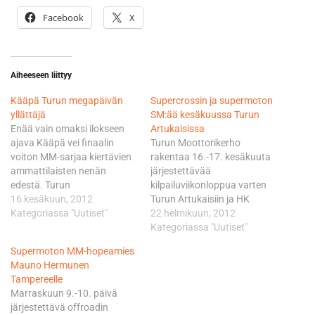
Facebook
X
Aiheeseen liittyy
Kääpä Turun megapäivän
Supercrossin ja supermoton
yllättäjä
SM:ää kesäkuussa Turun
Enää vain omaksi ilokseen
Artukaisissa
ajava Kääpä vei finaalin
Turun Moottorikerho
voiton MM-sarjaa kiertävien
rakentaa 16.-17. kesäkuuta
ammattilaisten nenän
järjestettävää
edestä. Turun
kilpailuviikonloppua varten
megatapahtumassa kisattiin
16 kesäkuun, 2012
Turun Artukaisiin ja HK
SM-pisteistä myös
Kategoriassa "Uutiset"
Areenan läheisyyteen radat
22 helmikuun, 2012
Supermotossa, jossa Mauno
kahta eri moottoripyörälajia
Kategoriassa "Uutiset"
Hermunen kävi näyttämässä
varten. SM-supercrossia
Supermoton MM-hopeamies
MM-tason vauhtia niin että
sekä SM-supermotoa
Mauno Hermunen
tässä lajissa eivät amatöörit
ajetaan lauantaina ja
Tampereelle
juhlineet. Kääpä pohjusti
sunnuntaina on vuorossa
Marraskuun 9.-10. päivä
superyllätyksensä hyvin
supercrossin muodossa
järjestettävä offroadin
sujuneella startilla. Erän
nuorten Suomen Cup -