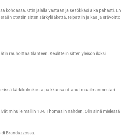
a kohdassa. Otin jalalla vastaan ja se tökkäsi aika pahasti. En
ään otettiin sitten särkylääkettä, teipattiin jalkaa ja erävoitto
tin rauhoittaa tilanteen. Keulittelin sitten yleisön iloksi
erissä kärkikolmikosta paikkansa ottanut maailmanmestari
ivät minulle malliin 18-8 Thomasiin nähden. Olin siinä mielessä
to di Branduzzossa.