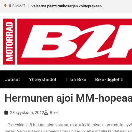
Valsarna päätti runkosarjan voittoputkeen
Älä missaa täm
UUSIMMAT
numeroa!
Uutiset
Yhteystiedot
Tilaa Bike
Bike-digilehti
Hermunen ajoi MM-hopea
23 syyskuun, 2012
Bike
– Tietenkin sitä haluaa aina voittaa, mutta kyllä minulla on todella hyv
paras. Se on jo tässä vaiheessa täysin selviö, että mitalia lähdetään 