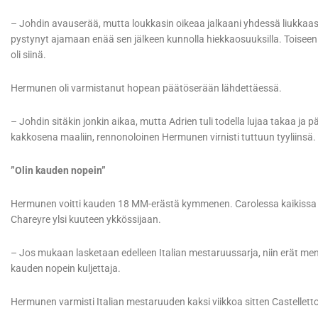
– Johdin avauserää, mutta loukkasin oikeaa jalkaani yhdessä liukkaass
pystynyt ajamaan enää sen jälkeen kunnolla hiekkaosuuksilla. Toiseen er
oli siinä.
Hermunen oli varmistanut hopean päätöserään lähdettäessä.
– Johdin sitäkin jonkin aikaa, mutta Adrien tuli todella lujaa takaa ja pää
kakkosena maaliin, rennonoloinen Hermunen virnisti tuttuun tyyliinsä.
”Olin kauden nopein”
Hermunen voitti kauden 18 MM-erästä kymmenen. Carolessa kaikissa 
Chareyre ylsi kuuteen ykkössijaan.
– Jos mukaan lasketaan edelleen Italian mestaruussarja, niin erät men
kauden nopein kuljettaja.
Hermunen varmisti Italian mestaruuden kaksi viikkoa sitten Castellet