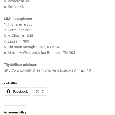
5. Verderosa 49
6. Kejmar 43
MM-loppupisteet:
1. T. Chareyre 398
2. Hermunen 383
3. A. Chareyre 348
4. Lazzarini 309
5. Christian Ravaglia Italia, KTM 242
6. Matthew Winstanley Iso-Britannia, TM 203
Täydelliset tulokset:
http://www.youthstream.org/reslists.aspx?ct=4&c=10
Jaa tämä:
Facebook
X
Aiheeseen liittyy