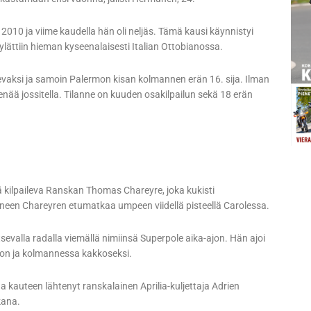
2010 ja viime kaudella hän oli neljäs. Tämä kausi käynnistyi
lättiin hieman kyseenalaisesti Italian Ottobianossa.
evaksi ja samoin Palermon kisan kolmannen erän 16. sija. Ilman
n enää jossitella. Tilanne on kuuden osakilpailun sekä 18 erän
kilpaileva Ranskan Thomas Chareyre, joka kukisti
neen Chareyren etumatkaa umpeen viidellä pisteellä Carolessa.
evalla radalla viemällä nimiinsä Superpole aika-ajon. Hän ajoi
oon ja kolmannessa kakkoseksi.
a kauteen lähtenyt ranskalainen Aprilia-kuljettaja Adrien
kana.