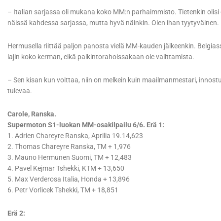
– Italian sarjassa oli mukana koko MM:n parhaimmisto. Tietenkin olisi o
näissä kahdessa sarjassa, mutta hyvä näinkin. Olen ihan tyytyväinen.
Hermusella riittää paljon panosta vielä MM-kauden jälkeenkin. Belgias
lajin koko kerman, eikä palkintorahoissakaan ole valittamista.
– Sen kisan kun voittaa, niin on melkein kuin maailmanmestari, inno
tulevaa.
Carole, Ranska.
Supermoton S1-luokan MM-osakilpailu 6/6. Erä 1:
1. Adrien Chareyre Ranska, Aprilia 19.14,623
2. Thomas Chareyre Ranska, TM + 1,976
3. Mauno Hermunen Suomi, TM + 12,483
4. Pavel Kejmar Tshekki, KTM + 13,650
5. Max Verderosa Italia, Honda + 13,896
6. Petr Vorlicek Tshekki, TM + 18,851
Erä 2: