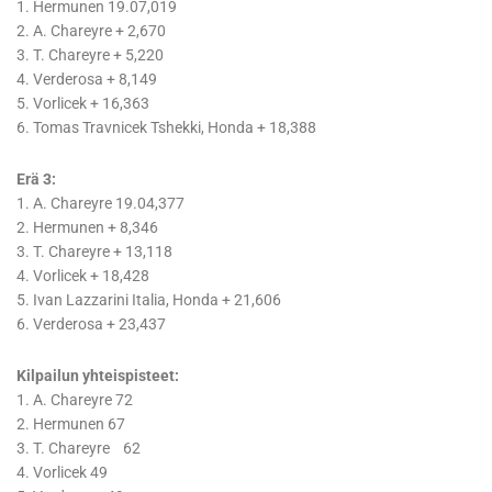
1. Hermunen 19.07,019
2. A. Chareyre + 2,670
3. T. Chareyre + 5,220
4. Verderosa + 8,149
5. Vorlicek + 16,363
6. Tomas Travnicek Tshekki, Honda + 18,388
Erä 3:
1. A. Chareyre 19.04,377
2. Hermunen + 8,346
3. T. Chareyre + 13,118
4. Vorlicek + 18,428
5. Ivan Lazzarini Italia, Honda + 21,606
6. Verderosa + 23,437
Kilpailun yhteispisteet:
1. A. Chareyre 72
2. Hermunen 67
3. T. Chareyre 62
4. Vorlicek 49