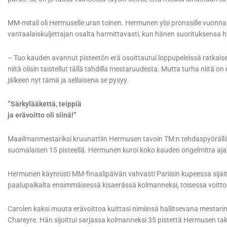
MM-mitali oli Hermuselle uran toinen. Hermunen ylsi pronssille vuonna 
vantaalaiskuljettajan osalta harmittavasti, kun hänen suorituksensa hy
– Tuo kauden avannut pisteetön erä osoittautui loppupeleissä ratkais
niitä olisin taistellut tällä tahdilla mestaruudesta. Mutta turha niitä o
jälkeen nyt tämä ja sellaisena se pysyy.
”Särkylääkettä, teippiä
ja erävoitto oli siinä!”
Maailmanmestariksi kruunattiin Hermusen tavoin TM:n tehdaspyörällä 
suomalaisen 15 pisteellä. Hermunen kuroi koko kauden ongelmitta aja
Hermunen käynnisti MM-finaalipäivän vahvasti Pariisin kupeessa sijaits
paalupaikalta ensimmäisessä kisaerässä kolmanneksi, toisessa voitt
Carolen kaksi muuta erävoittoa kuittasi nimiinsä hallitsevana mestarin
Chareyre. Hän sijoittui sarjassa kolmanneksi 35 pistettä Hermusen ta