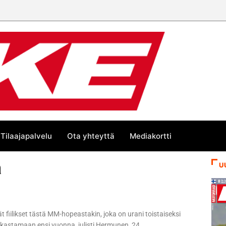
än kesän suurta Bike-
Tilaajapalvelu
Ota yhteyttä
Mediakortti
a
U
ät fiilikset tästä MM-hopeastakin, joka on urani toistaiseksi
kirkastamaan ensi vuonna, julisti Hermunen, 24.