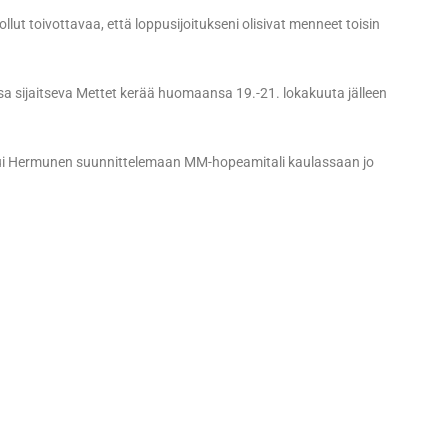
llut toivottavaa, että loppusijoitukseni olisivat menneet toisin
sa sijaitseva Mettet kerää huomaansa 19.-21. lokakuuta jälleen
stui Hermunen suunnittelemaan MM-hopeamitali kaulassaan jo