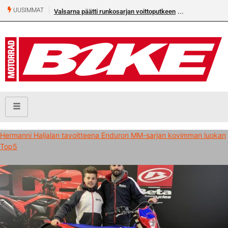
UUSIMMAT
Valsarna päätti runkosarjan voittoputkeen
Hermanni Haljalan tavoitteena Enduron MM-sarjan kovimman luokan
Top5