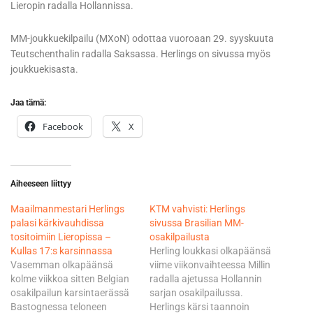
Lieropin radalla Hollannissa.
MM-joukkuekilpailu (MXoN) odottaa vuoroaan 29. syyskuuta
Teutschenthalin radalla Saksassa. Herlings on sivussa myös
joukkuekisasta.
Jaa tämä:
Facebook
X
Aiheeseen liittyy
Maailmanmestari Herlings
KTM vahvisti: Herlings
palasi kärkivauhdissa
sivussa Brasilian MM-
tositoimiin Lieropissa –
osakilpailusta
Kullas 17:s karsinnassa
Herling loukkasi olkapäänsä
Vasemman olkapäänsä
viime viikonvaihteessa Millin
kolme viikkoa sitten Belgian
radalla ajetussa Hollannin
osakilpailun karsintaerässä
sarjan osakilpailussa.
Bastognessa teloneen
Herlings kärsi taannoin