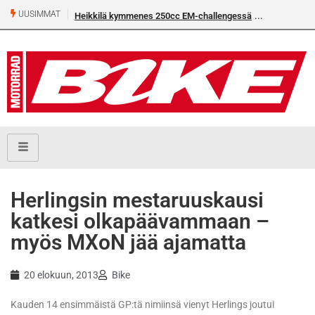
UUSIMMAT
Heikkilä kymmenes 250cc EM-challengessä
Herlingsin mestaruuskausi
katkesi olkapäävammaan –
myös MXoN jää ajamatta
20 elokuun, 2013
Bike
Kauden 14 ensimmäistä GP:tä nimiinsä vienyt Herlings joutui