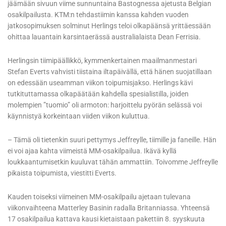
jäämään sivuun viime sunnuntaina Bastognessa ajetusta Belgian
osakilpailusta. KTM:n tehdastiimin kanssa kahden vuoden
jatkosopimuksen solminut Herlings teloi olkapäänsä yrittäessään
ohittaa lauantain karsintaerässä australialaista Dean Ferrisia.
Herlingsin tiimipäällikkö, kymmenkertainen maailmanmestari
Stefan Everts vahvisti tiistaina iltapäivällä, että hänen suojatillaan
on edessään useamman viikon toipumisjakso. Herlings kävi
tutkituttamassa olkapäätään kahdella spesialistilla, joiden
molempien ”tuomio” oli armoton: harjoittelu pyörän selässä voi
käynnistyä korkeintaan viiden viikon kuluttua.
– Tämä oli tietenkin suuri pettymys Jeffreylle, tiimille ja faneille. Hän
ei voi ajaa kahta viimeistä MM-osakilpailua. Ikävä kyllä
loukkaantumisetkin kuuluvat tähän ammattiin. Toivomme Jeffreylle
pikaista toipumista, viestitti Everts.
Kauden toiseksi viimeinen MM-osakilpailu ajetaan tulevana
viikonvaihteena Matterley Basinin radalla Britanniassa. Yhteensä
17 osakilpailua kattava kausi kietaistaan pakettiin 8. syyskuuta