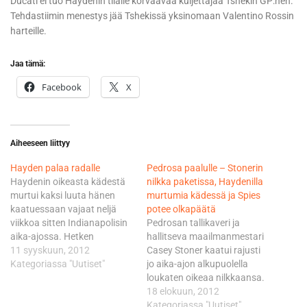
Ducati ei tuo Haydenin tilalle korvaavaa kuljettajaa Tshekin GP:hen.
Tehdastiimin menestys jää Tshekissä yksinomaan Valentino Rossin
harteille.
Jaa tämä:
Facebook
X
Aiheeseen liittyy
Hayden palaa radalle
Pedrosa paalulle – Stonerin
Haydenin oikeasta kädestä
nilkka paketissa, Haydenilla
murtui kaksi luuta hänen
murtumia kädessä ja Spies
kaatuessaan vajaat neljä
potee olkapäätä
viikkoa sitten Indianapolisin
Pedrosan tallikaveri ja
aika-ajossa. Hetken
hallitseva maailmanmestari
tajuttomana ollut Hayden
11 syyskuun, 2012
Casey Stoner kaatui rajusti
kärsi rytäkän seurauksena
Kategoriassa "Uutiset"
jo aika-ajon alkupuolella
myös aivotärähdyksestä.
loukaten oikeaa nilkkaansa.
Kuntoutus on sujunut
MM-pisteissä kolmantena
18 elokuun, 2012
aikataulussa, mutta Hayden
olevan Stonerin nivelsiteet
Kategoriassa "Uutiset"