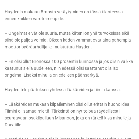
Haydenin mukaan Brnosta vetäytyminen on tässä tilanteessa
ennen kaikkea varotoimenpide.
– Ongelmat eivät ole suuria, mutta käteni on yhä turvoksissa eikä
siinä ole paljoa voimia. Oikean käden vammat ovat aina pahempia
moottoripyöräurheilijalle, muistuttaa Hayden.
– En olisi ollut Bronossa 100 prosentin kunnossa ja jos olisin vaikka
kaatunut siellä uudelleen, niin edessä olisi saattanut olla iso
ongelma. Lisäksi minulla on edelleen päänsärkyä.
Hayden teki päätöksen yhdessä lääkäreiden ja tiimin kanssa.
– Lääkäreiden mukaan kilpaileminen olisi ollut erittäin huono idea.
Tiimini oli samaa mieltä. Tärkeintä on nyt toipua täydellisesti
seuraavaan osakilpailuun Misanoon, joka on tärkeä kisa minulle ja
Ducatille.