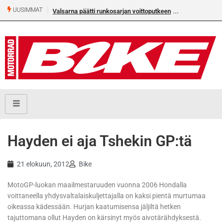
UUSIMMAT
Valsarna päätti runkosarjan voittoputkeen
Hayden ei aja Tshekin GP:tä
21 elokuun, 2012
Bike
MotoGP-luokan maailmestaruuden vuonna 2006 Hondalla
voittaneella yhdysvaltalaiskuljettajalla on kaksi pientä murtumaa
oikeassa kädessään. Hurjan kaatumisensa jäljiltä hetken
tajuttomana ollut Hayden on kärsinyt myös aivotärähdyksestä.