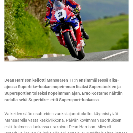
Dean Harrison kellotti Mansaaren TT:n ensimmäisessä aika-
ajossa Superbike-luokan nopeimman lisäksi Superstockien ja
Supersportien toiseksi nopeimman ajan. Erno Kostamo nähtiin
radalla sekä Superbike- että Supersport-luokassa.
Vaikeiden sääolosuhteiden vuoksi ajanottokellot käynnistyivät
Mansaarella vasta keskiviikkona. Päivän kovimman suorituksen
esitti kolmessa luokassa urakoinut Dean Harrison. Mies oli