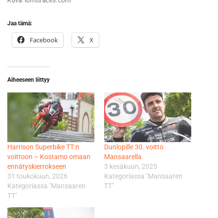
Jaa tämä:
Facebook
X
Aiheeseen liittyy
Harrison Superbike TT:n
Dunlopille 30. voitto
voittoon – Kostamo omaan
Mansaarella
ennätyskierrokseen
3 kesäkuun, 2025
31 toukokuun, 2026
Kategoriassa "Mansaaren
Kategoriassa "Mansaaren
TT"
TT"