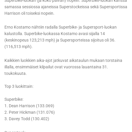
Superbike-luokan (ja koko päivän) nopein. Superbike-luokan kanssa
samassa sessiossa ajaneissa Superstockeissa sekä Supersportissa
Harrison oli toiseksi nopein.
Erno Kostamo nähtiin radalla Superbike- ja Supersport-luokan
kalustolla. Superbike-luokassa Kostamo avasi sijalla 14
(keskinopeus 123,213 mph) ja Supersporteissa sijoitus oli 36.
(116,513 mph).
Kaikkien luokkien aika-ajot jatkuvat aikataulun mukaan torstaina
illalla, ensimmäiset kilpailut ovat vuorossa lauantaina 31.
toukokuuta.
Top 3 luokittain:
Superbike:
1. Dean Harrison (133.069)
2. Peter Hickman (131.076)
3. Davey Todd (130.402)