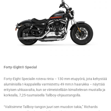
Forty-Eight® Special
Forty-Eight Specialin roteva rinta – 130 mm etupyörä, jota kehystää
alumiinisilla t-kappaleilla varmistettu 49 mm:n haarukka – näyttää
erityisen uhkaavalta, kun se viimeistellään kimaltelevan mustalla ja
korkealla, 7,25-tuumaisella Tallboy-ohjaustangolla.
“Valitsimme Tallboy-tangon juuri sen muodon takia,” Richards