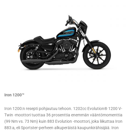
Iron 1200™
Iron 1200:n resepti pohjautuu tehoon. 1202cc Evolution® 1200 V-
Twin -moottori tuottaa 36 prosenttia enemmän vääntömomenttia
(99 Nm vs. 73 Nm) kuin 883 Evolution -moottori, joka liikuttaa Iron
883:a, eli Sportster-perheen alkuperäistä kaupunkirähisijää. Iron