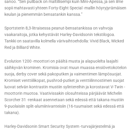
sanoo. “Sen pullback on maltillisempi kuin Mini-Apessa, ja sen ilme
sopii mahtavasti yhteen Forty-Eight Special -mallin höyryjyrämäisen
keulan ja pienemmän bensatankin kanssa.”
Sportsterin 8,3-litraisessa peanut-bensatankissa on vahvoja
vaakaraitoja, jotka kehystävät Harley-Davidsonin tekstilogoa.
Tankki on saatavilla kolmella värivaihtoehdolla: Vivid Black, Wicked
Red ja Billiard White.
Evolution 1200 -moottori on päältä musta ja alapuolelta laajalti
säihkyvän krominen. Kromisia ovat muun muassa ensiövetokotelon
suoja, derby cover sekä pakoputken ja vaimentimen lämpösuojat.
Kromiset venttiilikopat, pushrod-putket ja venttiilinnostimen suojat
luovat selvän kontrastin mustiin sylintereihin ja korostavat V-Twin -
moottorin muotoa. Vaativissakin olosuhteissa pärjäävät Michelin
Scorcher 31 -renkaat asennetaan sekä edessä että takana mustiin
9-puolaisiin split-alumiinivanteisiin (16-tuumaiset sekä edessä että
takana).
Harley-Davidsonin Smart Security System -turvajärjestelmä ja