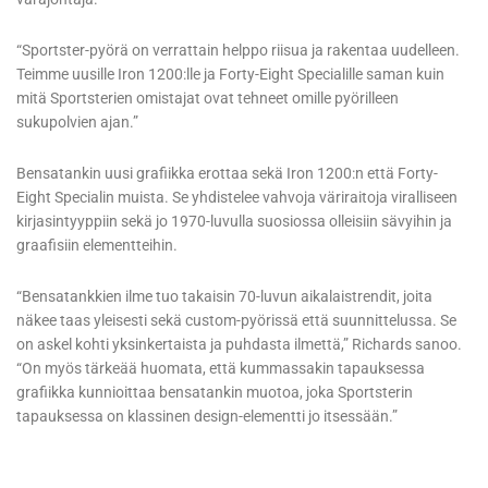
“Sportster-pyörä on verrattain helppo riisua ja rakentaa uudelleen.
Teimme uusille Iron 1200:lle ja Forty-Eight Specialille saman kuin
mitä Sportsterien omistajat ovat tehneet omille pyörilleen
sukupolvien ajan.”
Bensatankin uusi grafiikka erottaa sekä Iron 1200:n että Forty-
Eight Specialin muista. Se yhdistelee vahvoja väriraitoja viralliseen
kirjasintyyppiin sekä jo 1970-luvulla suosiossa olleisiin sävyihin ja
graafisiin elementteihin.
“Bensatankkien ilme tuo takaisin 70-luvun aikalaistrendit, joita
näkee taas yleisesti sekä custom-pyörissä että suunnittelussa. Se
on askel kohti yksinkertaista ja puhdasta ilmettä,” Richards sanoo.
“On myös tärkeää huomata, että kummassakin tapauksessa
grafiikka kunnioittaa bensatankin muotoa, joka Sportsterin
tapauksessa on klassinen design-elementti jo itsessään.”