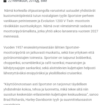
22 helmikuun, 2018
Bike
Nämä korkealla ohjaustangolla varustetut uutuudet yhdistävät
kustomointipiireistä tutun nostalgisen tyylin Sportster-perheen
vankkaan perinteeseen ja Evolution 1200 V-Twin -moottorin
räväkkään suorituskykyyn. Nämä ovat viimeisimmät sadasta
moottoripyörämallista, jotka yhtiö aikoo lanseerata vuoteen 2027
mennessä.
Vuoden 1957 ensiesiintymisestään lähtien Sportster-
moottoripyöriä on jatkuvasti muokattu, sekä itse yrityksen että
pyöränomistajien toimesta. Sportster on taipunut bobberiksi,
chopperiksi, scrambleriksi ja café raceriksi; maaratojen ja
kiihdytysajojen sankariksi; sekä aloittelevien kuljettajien helposti
lähestyttäväksi ensipyöräksi ja yksilölliseksi cruiseriksi.
“Käyttöönotostaan asti Sportster on tarjonnut täydellisen
yhdistelmän kokoa, tehoa ja luonnetta, mikä tekee siitä niin
suositun keskenään erilaistenkin kuljettajien keskuudessa”, sanoo
Brad Richards, Harley-Davidsonin tyyli- ja suunnitteluosaston
varajohtaja.