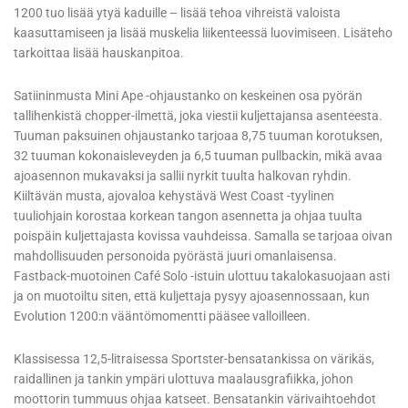
1200 tuo lisää ytyä kaduille – lisää tehoa vihreistä valoista
kaasuttamiseen ja lisää muskelia liikenteessä luovimiseen. Lisäteho
tarkoittaa lisää hauskanpitoa.
Satiininmusta Mini Ape -ohjaustanko on keskeinen osa pyörän
tallihenkistä chopper-ilmettä, joka viestii kuljettajansa asenteesta.
Tuuman paksuinen ohjaustanko tarjoaa 8,75 tuuman korotuksen,
32 tuuman kokonaisleveyden ja 6,5 tuuman pullbackin, mikä avaa
ajoasennon mukavaksi ja sallii nyrkit tuulta halkovan ryhdin.
Kiiltävän musta, ajovaloa kehystävä West Coast -tyylinen
tuuliohjain korostaa korkean tangon asennetta ja ohjaa tuulta
poispäin kuljettajasta kovissa vauhdeissa. Samalla se tarjoaa oivan
mahdollisuuden personoida pyörästä juuri omanlaisensa.
Fastback-muotoinen Café Solo -istuin ulottuu takalokasuojaan asti
ja on muotoiltu siten, että kuljettaja pysyy ajoasennossaan, kun
Evolution 1200:n vääntömomentti pääsee valloilleen.
Klassisessa 12,5-litraisessa Sportster-bensatankissa on värikäs,
raidallinen ja tankin ympäri ulottuva maalausgrafiikka, johon
moottorin tummuus ohjaa katseet. Bensatankin värivaihtoehdot