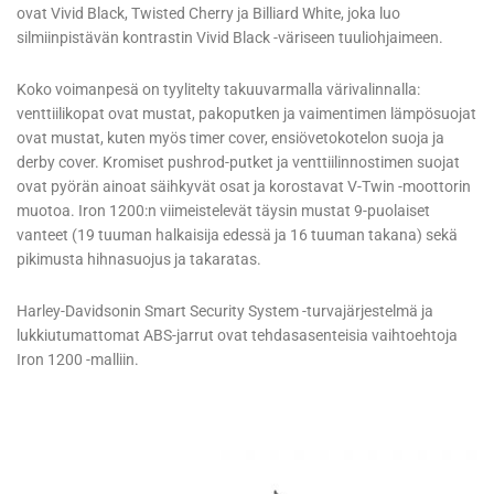
ovat Vivid Black, Twisted Cherry ja Billiard White, joka luo
silmiinpistävän kontrastin Vivid Black -väriseen tuuliohjaimeen.
Koko voimanpesä on tyylitelty takuuvarmalla värivalinnalla:
venttiilikopat ovat mustat, pakoputken ja vaimentimen lämpösuojat
ovat mustat, kuten myös timer cover, ensiövetokotelon suoja ja
derby cover. Kromiset pushrod-putket ja venttiilinnostimen suojat
ovat pyörän ainoat säihkyvät osat ja korostavat V-Twin -moottorin
muotoa. Iron 1200:n viimeistelevät täysin mustat 9-puolaiset
vanteet (19 tuuman halkaisija edessä ja 16 tuuman takana) sekä
pikimusta hihnasuojus ja takaratas.
Harley-Davidsonin Smart Security System -turvajärjestelmä ja
lukkiutumattomat ABS-jarrut ovat tehdasasenteisia vaihtoehtoja
Iron 1200 -malliin.