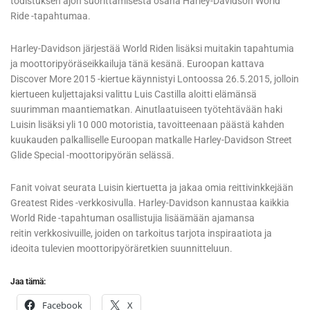
todistuksen ajon suorittamisesta osana Harley-Davidson World
Ride -tapahtumaa.
Harley-Davidson järjestää World Riden lisäksi muitakin tapahtumia
ja moottoripyöräseikkailuja tänä kesänä. Euroopan kattava
Discover More 2015 -kiertue käynnistyi Lontoossa 26.5.2015, jolloin
kiertueen kuljettajaksi valittu Luis Castilla aloitti elämänsä
suurimman maantiematkan. Ainutlaatuiseen työtehtävään haki
Luisin lisäksi yli 10 000 motoristia, tavoitteenaan päästä kahden
kuukauden palkalliselle Euroopan matkalle Harley-Davidson Street
Glide Special -moottoripyörän selässä.
Fanit voivat seurata Luisin kiertuetta ja jakaa omia reittivinkkejään
Greatest Rides -verkkosivulla. Harley-Davidson kannustaa kaikkia
World Ride -tapahtuman osallistujia lisäämään ajamansa
reitin verkkosivuille, joiden on tarkoitus tarjota inspiraatiota ja
ideoita tulevien moottoripyöräretkien suunnitteluun.
Jaa tämä:
Facebook
X