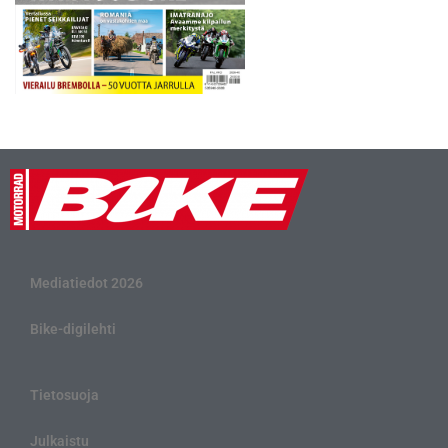
Mediatiedot 2026
Bike-digilehti
Tietosuoja
Julkaistu