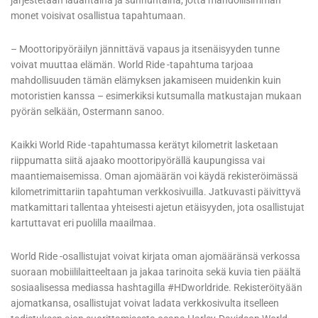
järjestetään lauantaina ja sunnuntaina, jotta mahdollisimman
monet voisivat osallistua tapahtumaan.
– Moottoripyöräilyn jännittävä vapaus ja itsenäisyyden tunne
voivat muuttaa elämän. World Ride -tapahtuma tarjoaa
mahdollisuuden tämän elämyksen jakamiseen muidenkin kuin
motoristien kanssa – esimerkiksi kutsumalla matkustajan mukaan
pyörän selkään, Ostermann sanoo.
Kaikki World Ride -tapahtumassa kerätyt kilometrit lasketaan
riippumatta siitä ajaako moottoripyörällä kaupungissa vai
maantiemaisemissa. Oman ajomäärän voi käydä rekisteröimässä
kilometrimittariin tapahtuman verkkosivuilla. Jatkuvasti päivittyvä
matkamittari tallentaa yhteisesti ajetun etäisyyden, jota osallistujat
kartuttavat eri puolilla maailmaa.
World Ride -osallistujat voivat kirjata oman ajomääränsä verkossa
suoraan mobiililaitteeltaan ja jakaa tarinoita sekä kuvia tien päältä
sosiaalisessa mediassa hashtagilla #HDworldride. Rekisteröityään
ajomatkansa, osallistujat voivat ladata verkkosivulta itselleen