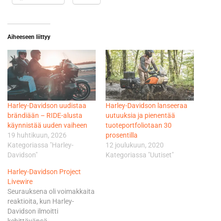
Aiheeseen liittyy
Harley-Davidson uudistaa
Harley-Davidson lanseeraa
brändiään – RIDE-alusta
uutuuksia ja pienentää
käynnistää uuden vaiheen
tuoteportfoliotaan 30
19 huhtikuun, 2026
prosentilla
Kategoriassa "Harley-
12 joulukuun, 2020
Davidson"
Kategoriassa "Uutiset"
Harley-Davidson Project
Livewire
Seurauksena oli voimakkaita
reaktioita, kun Harley-
Davidson ilmoitti
kehittävänsä