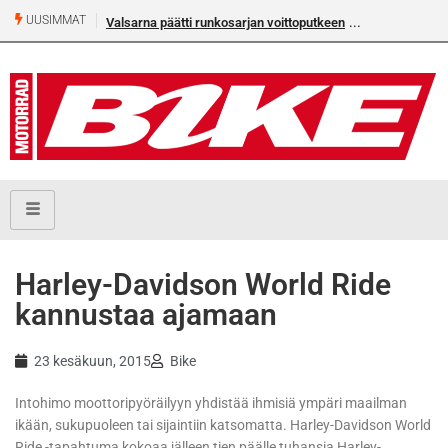
UUSIMMAT
Valsarna päätti runkosarjan voittoputkeen
Harley-Davidson World Ride
kannustaa ajamaan
23 kesäkuun, 2015
Bike
Intohimo moottoripyöräilyyn yhdistää ihmisiä ympäri maailman
ikään, sukupuoleen tai sijaintiin katsomatta. Harley-Davidson World
Ride -tapahtuma kokoaa jälleen tien päälle tuhansia Harley-