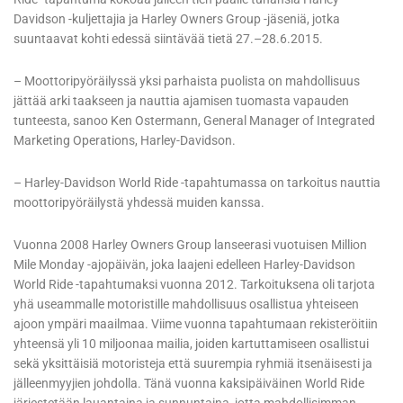
Davidson -kuljettajia ja Harley Owners Group -jäseniä, jotka
suuntaavat kohti edessä siintävää tietä 27.–28.6.2015.
– Moottoripyöräilyssä yksi parhaista puolista on mahdollisuus
jättää arki taakseen ja nauttia ajamisen tuomasta vapauden
tunteesta, sanoo Ken Ostermann, General Manager of Integrated
Marketing Operations, Harley-Davidson.
– Harley-Davidson World Ride -tapahtumassa on tarkoitus nauttia
moottoripyöräilystä yhdessä muiden kanssa.
Vuonna 2008 Harley Owners Group lanseerasi vuotuisen Million
Mile Monday -ajopäivän, joka laajeni edelleen Harley-Davidson
World Ride -tapahtumaksi vuonna 2012. Tarkoituksena oli tarjota
yhä useammalle motoristille mahdollisuus osallistua yhteiseen
ajoon ympäri maailmaa. Viime vuonna tapahtumaan rekisteröitiin
yhteensä yli 10 miljoonaa mailia, joiden kartuttamiseen osallistui
sekä yksittäisiä motoristeja että suurempia ryhmiä itsenäisesti ja
jälleenmyyjien johdolla. Tänä vuonna kaksipäiväinen World Ride