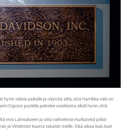
ät hyvin väkeä paikalle ja näyttää siltä, että Harrikka-väki on
nti Espoon puolella palvelee asiakkaita sikäli hyvin, että
ltä ensi Lahnukseen ja siitä vaihtelevia mutkateitä pitkin
än ja Vihdintien kautta takaisin meille. Eikä aikaa kulu kuin