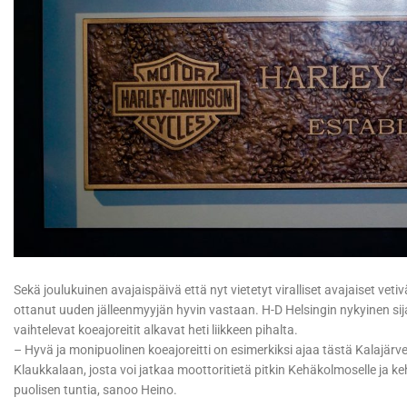
Sekä joulukuinen avajaispäivä että nyt vietetyt viralliset avajaiset vetiv
ottanut uuden jälleenmyyjän hyvin vastaan. H-D Helsingin nykyinen sijai
vaihtelevat koeajoreitit alkavat heti liikkeen pihalta.
– Hyvä ja monipuolinen koeajoreitti on esimerkiksi ajaa tästä Kalajärve
Klaukkalaan, josta voi jatkaa moottoritietä pitkin Kehäkolmoselle ja keh
puolisen tuntia, sanoo Heino.