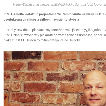
Harley-Davidsonin verkostopäällikkö Mikko Summa (oik) luovuttaa 
R.M. Heinolla vietettiin perjantaina 26. tammikuuta virallisia H-D-av
osoituksena virallisesta jälleenmyyntiyhteistyöstä.
– Harley-Davidson -plakaatti myönnetään vain jälleenmyyjille, jotka tä
R.M. Heinolle myönnetty plakaatti on vasta toinen Suomessa, sanoi 
plakaatin R.M. Heinon toimitusjohtaja Raine Heinolle.