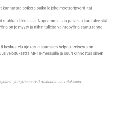
yt kannattaa poiketa paikalle joko moottoripyörä- tai
asti ruuhkaa liikkeessä. Nopeammin saa palvelua kun tulee sitä
riä on jo myyty ja niihin tulleita vaihtopyöriä saatu tänne
tä keskustelu ajokortin saamisen helpottamisesta on
uus veloituksetta MP18-messuilla ja suuri kiinnostus siihen
vajaisten yhteydessä H-D -plakaatin luovutukseen.