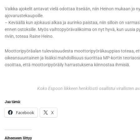
Vaikka ajokelit antavat vielä odottaa itseään, niin Heinon mukaan jo n
ajovarustekaupoille.
– Keväällä kun ajokausi alkaa ja aurinko paistaa, niin silloin on varm
ennen ostoksille. Myös vaihtopyörävalikoima on nyt hyvä, kun uusia pyö
riviin, toteaa Raine Heino.
Moottoripyöräalan tulevaisuudesta moottoripyöräkauppias toteaa, et
oikeansuuntainen ja lisäksi mahdollisuus suorittaa MP-kortin teoriaos
osoittaa, että moottoripyöräily harrastuksena kiinnostaa ihmisiä.
Koko Espoon liikkeen henkilöstö osallistui virallisten a
Jaa tämä:
Facebook
X
Aiheeseen liittyy