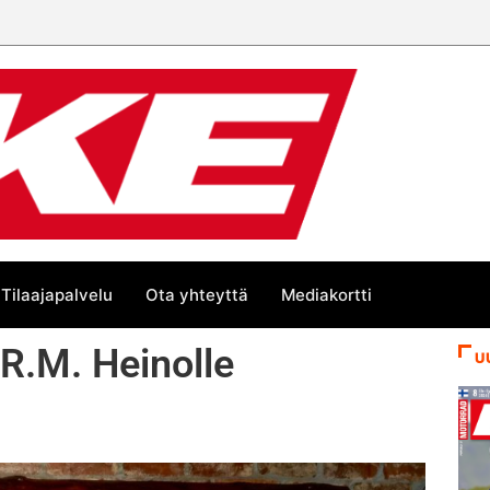
 Euroopan Cupin mestari
Tilaajapalvelu
Ota yhteyttä
Mediakortti
 R.M. Heinolle
U