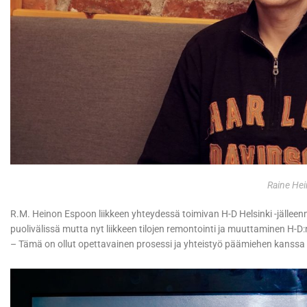
Raine He
R.M. Heinon Espoon liikkeen yhteydessä toimivan H-D Helsinki -jälleenmy
puolivälissä mutta nyt liikkeen tilojen remontointi ja muuttaminen H-
– Tämä on ollut opettavainen prosessi ja yhteistyö päämiehen kanssa 