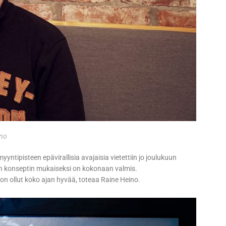
ino
yntipisteen epävirallisia avajaisia vietettiin jo joulukuun
D:n konseptin mukaiseksi on kokonaan valmis.
on ollut koko ajan hyvää, toteaa Raine Heino.