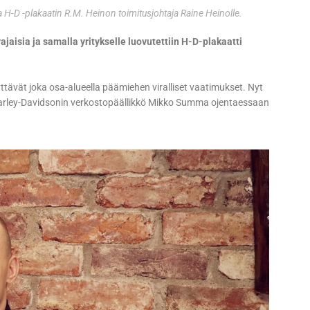
H-D -plakaatin R.M. Heinon toimitusjohtaja Raine Heinolle.
ajaisia ja samalla yritykselle luovutettiin H-D-plakaatti
yttävät joka osa-alueella päämiehen viralliset vaatimukset. Nyt
Harley-Davidsonin verkostopäällikkö Mikko Summa ojentaessaan