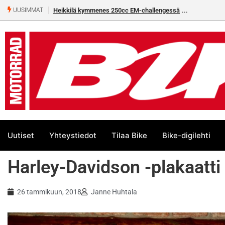
Heikkilä kymmenes 250cc EM-challengessä
Rantala flat trackin
UUSIMMAT
Uutiset
Yhteystiedot
Tilaa Bike
Bike-digilehti
Harley-Davidson -plakaatti
26 tammikuun, 2018
Janne Huhtala