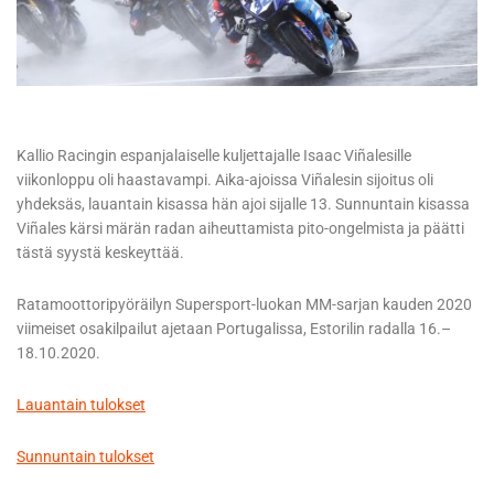
Kallio Racingin espanjalaiselle kuljettajalle Isaac Viñalesille
viikonloppu oli haastavampi. Aika-ajoissa Viñalesin sijoitus oli
yhdeksäs, lauantain kisassa hän ajoi sijalle 13. Sunnuntain kisassa
Viñales kärsi märän radan aiheuttamista pito-ongelmista ja päätti
tästä syystä keskeyttää.
Ratamoottoripyöräilyn Supersport-luokan MM-sarjan kauden 2020
viimeiset osakilpailut ajetaan Portugalissa, Estorilin radalla 16.–
18.10.2020.
Lauantain tulokset
Sunnuntain tulokset