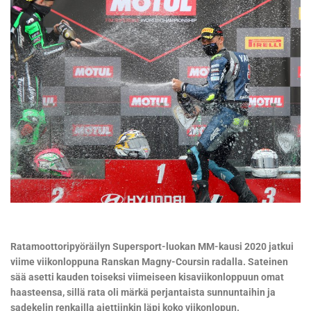
Ratamoottoripyöräilyn Supersport-luokan MM-kausi 2020 jatkui
viime viikonloppuna Ranskan Magny-Coursin radalla. Sateinen
sää asetti kauden toiseksi viimeiseen kisaviikonloppuun omat
haasteensa, sillä rata oli märkä perjantaista sunnuntaihin ja
sadekelin renkailla ajettiinkin läpi koko viikonlopun.