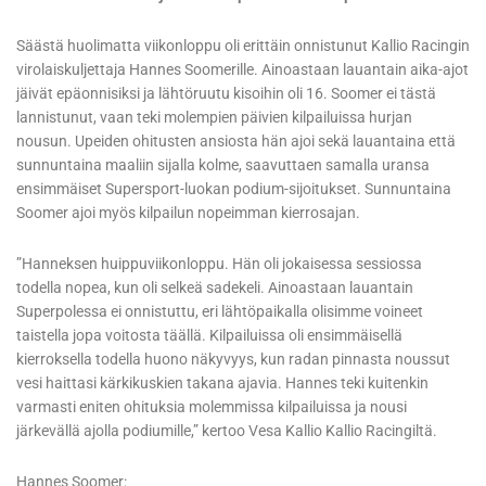
Säästä huolimatta viikonloppu oli erittäin onnistunut Kallio Racingin
virolaiskuljettaja Hannes Soomerille. Ainoastaan lauantain aika-ajot
jäivät epäonnisiksi ja lähtöruutu kisoihin oli 16. Soomer ei tästä
lannistunut, vaan teki molempien päivien kilpailuissa hurjan
nousun. Upeiden ohitusten ansiosta hän ajoi sekä lauantaina että
sunnuntaina maaliin sijalla kolme, saavuttaen samalla uransa
ensimmäiset Supersport-luokan podium-sijoitukset. Sunnuntaina
Soomer ajoi myös kilpailun nopeimman kierrosajan.
”Hanneksen huippuviikonloppu. Hän oli jokaisessa sessiossa
todella nopea, kun oli selkeä sadekeli. Ainoastaan lauantain
Superpolessa ei onnistuttu, eri lähtöpaikalla olisimme voineet
taistella jopa voitosta täällä. Kilpailuissa oli ensimmäisellä
kierroksella todella huono näkyvyys, kun radan pinnasta noussut
vesi haittasi kärkikuskien takana ajavia. Hannes teki kuitenkin
varmasti eniten ohituksia molemmissa kilpailuissa ja nousi
järkevällä ajolla podiumille,” kertoo Vesa Kallio Kallio Racingiltä.
Hannes Soomer: