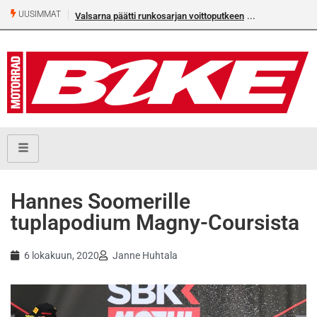
UUSIMMAT
Valsarna päätti runkosarjan voittoputkeen
Älä missaa täm
numeroa!
Hannes Soomerille
tuplapodium Magny-Coursista
6 lokakuun, 2020
Janne Huhtala