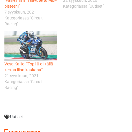
”vaikeimmin saavutettu MM-
22 syyskuun, 2020
pisteeni”
Kategoriassa "Uutiset"
7 syyskuun, 2021
Kategoriassa "Circuit
Racing"
Vesa Kallio: ”Top10 oli tällä
kertaa liian kaukana”
21 syyskuun, 2021
Kategoriassa "Circuit
Racing"
Uutiset