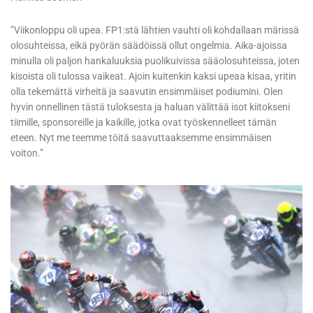
”Viikonloppu oli upea. FP1:stä lähtien vauhti oli kohdallaan märissä
olosuhteissa, eikä pyörän säädöissä ollut ongelmia. Aika-ajoissa
minulla oli paljon hankaluuksia puolikuivissa sääolosuhteissa, joten
kisoista oli tulossa vaikeat. Ajoin kuitenkin kaksi upeaa kisaa, yritin
olla tekemättä virheitä ja saavutin ensimmäiset podiumini. Olen
hyvin onnellinen tästä tuloksesta ja haluan välittää isot kiitokseni
tiimille, sponsoreille ja kaikille, jotka ovat työskennelleet tämän
eteen. Nyt me teemme töitä saavuttaaksemme ensimmäisen
voiton.”