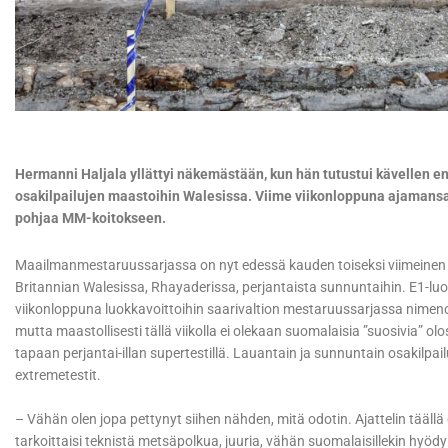
Hermanni Haljala yllättyi näkemästään, kun hän tutustui kävellen 
osakilpailujen maastoihin Walesissa. Viime viikonloppuna ajamans
pohjaa MM-koitokseen.
Maailmanmestaruussarjassa on nyt edessä kauden toiseksi viimeinen vii
Britannian Walesissa, Rhayaderissa, perjantaista sunnuntaihin. E1-lu
viikonloppuna luokkavoittoihin saarivaltion mestaruussarjassa nimen
mutta maastollisesti tällä viikolla ei olekaan suomalaisia ”suosivia” 
tapaan perjantai-illan supertestillä. Lauantain ja sunnuntain osakilpail
extremetestit.
– Vähän olen jopa pettynyt siihen nähden, mitä odotin. Ajattelin täällä 
tarkoittaisi teknistä metsäpolkua, juuria, vähän suomalaisillekin hyödyk