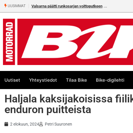
runkosarjan voittoputkeen
Älä missaa tämän kesän suurta Bike-
UUSIMMAT
numeroa!
Uutiset
Yhteystiedot
Tilaa Bike
Bike-digilehti
Haljala kaksijakoisissa fii
enduron puitteista
2 elokuun, 2024
Petri Suuronen