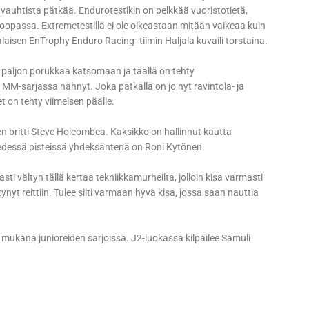
vauhtista pätkää. Endurotestikin on pelkkää vuoristotietä,
uroopassa. Extremetestillä ei ole oikeastaan mitään vaikeaa kuin
isen EnTrophy Enduro Racing -tiimin Haljala kuvaili torstaina.
si paljon porukkaa katsomaan ja täällä on tehty
 MM-sarjassa nähnyt. Joka pätkällä on jo nyt ravintola- ja
t on tehty viimeisen päälle.
 britti Steve Holcombea. Kaksikko on hallinnut kautta
edessä pisteissä yhdeksäntenä on Roni Kytönen.
sti vältyn tällä kertaa tekniikkamurheilta, jolloin kisa varmasti
ynyt reittiin. Tulee silti varmaan hyvä kisa, jossa saan nauttia
 mukana junioreiden sarjoissa. J2-luokassa kilpailee Samuli