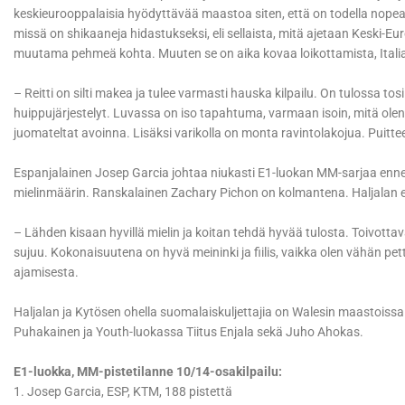
keskieurooppalaisia hyödyttävää maastoa siten, että on todella nopea
missä on shikaaneja hidastukseksi, eli sellaista, mitä ajetaan Keski-E
muutama pehmeä kohta. Muuten se on aika kovaa loikottamista, Italiala
– Reitti on silti makea ja tulee varmasti hauska kilpailu. On tulossa to
huippujärjestelyt. Luvassa on iso tapahtuma, varmaan isoin, mitä olen
juomateltat avoinna. Lisäksi varikolla on monta ravintolakojua. Puittee
Espanjalainen Josep Garcia johtaa niukasti E1-luokan MM-sarjaa ennen
mielinmäärin. Ranskalainen Zachary Pichon on kolmantena. Haljalan 
– Lähden kisaan hyvillä mielin ja koitan tehdä hyvää tulosta. Toivottava
sujuu. Kokonaisuutena on hyvä meininki ja fiilis, vaikka olen vähän pett
ajamisesta.
Haljalan ja Kytösen ohella suomalaiskuljettajia on Walesin maastoissa
Puhakainen ja Youth-luokassa Tiitus Enjala sekä Juho Ahokas.
E1-luokka, MM-pistetilanne 10/14-osakilpailu:
1. Josep Garcia, ESP, KTM, 188 pistettä