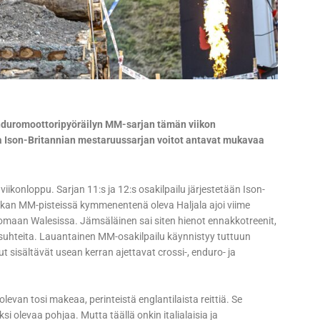
enduromoottoripyöräilyn MM-sarjan tämän viikon
a Ison-Britannian mestaruussarjan voitot antavat mukavaa
konloppu. Sarjan 11:s ja 12:s osakilpailu järjestetään Ison-
okan MM-pisteissä kymmenentenä oleva Haljala ajoi viime
omaan Walesissa. Jämsäläinen sai siten hienot ennakkotreenit,
olosuhteita. Lauantainen MM-osakilpailu käynnistyy tuttuun
ut sisältävät usean kerran ajettavat crossi-, enduro- ja
olevan tosi makeaa, perinteistä englantilaista reittiä. Se
si olevaa pohjaa. Mutta täällä onkin italialaisia ja