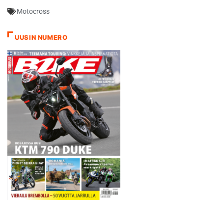
loppukaudesta Haavisto
Motocross
palasi voitokkaasti
Tampereen supercrossiin
jossa irtosi voitto MXJ-
UUSIN NUMERO
luokassa. Jos torstain
viimeistelytreeni sujuu ilman
ongelmia niin Haavisto
pääsee viikonloppuna
ensimmäistä kertaa
starttaamaan…