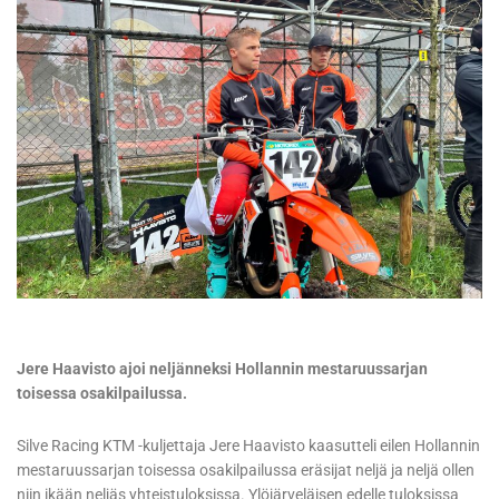
Jere Haavisto ajoi neljänneksi Hollannin mestaruussarjan
toisessa osakilpailussa.
Silve Racing KTM -kuljettaja Jere Haavisto kaasutteli eilen Hollannin
mestaruussarjan toisessa osakilpailussa eräsijat neljä ja neljä ollen
niin ikään neljäs yhteistuloksissa. Ylöjärveläisen edelle tuloksissa