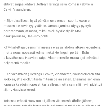
ehtivät sarjaa johtava Jeffrey Herlings sekä Romain Febvre ja
Calvin Vlaanderen.
– Sijoituksellisesti hyvä päivä, mutta omaan suoritukseen en
muuten ole kovin tyytyväinen. Omaa ajamista täytyy pystyä
parantamaan jatkossa, mikäli mielii hyville sijoille MM-
osakilpailuissa, Haavisto pohti.
KTM-kuljettaja oli ensimmäisessä erässä lähdön jälkeen viidentenä,
mutta nousi nopeasti kolmanneksi Herlingsin perään. Erän
alkuvaiheessa Haavisto taipui Vlaanderenille, mutta ajoi selkeästi
neljäntenä maaliin.
– Kärkikolmikon ( Herlings, Febvre, Vlaanderen) vauhti oli eilen sitä
luokkaa, että ei ollut itsellä mitään palaa siihen. Ensimmäisen erän
lopussa kaaduin nopeasti kertaalleen, mutta sain silti hyvin pidettyä
sijani, Haavisto kertoi.
Toisessa erässä Haavisto oli jälleen viidentenä lähdön jälkeen,
mutta nousi toisella kierroksella neljänneksi, millä sijalla jälleen ajoi