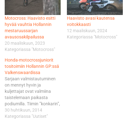
Motocross: Haavisto esitti
Haavisto avasi kautensa
hyvää vauhtia Hollannin
voitokkaasti
mestaruussarjan
12 maaliskuun, 2024
avausosakilpailussa
Kategoriassa "Motocross"
20 maaliskuun, 2023
Kategoriassa "Motocross"
Honda-motocrossjuniorit
tositoimiin Hollannin GP:ssä
Valkenswaardissa
Sarjaan valmistautuminen
on mennyt hyvin ja
kuljettajat ovat valmiina
taistelemaan paikasta
podiumilla. Tiimin ”konkarin”,
15-vuotiaan Haaviston EM-
30 huhtikuun, 2014
taival katkesi viime kaudella
Kategoriassa "Uutiset"
jo EMX150 valmisteluleirillä
Saksassa käden
murtumiseen, mutta