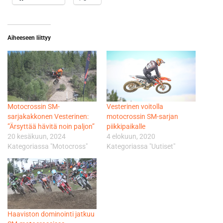
Aiheeseen liittyy
Motocrossin SM-
Vesterinen voitolla
sarjakakkonen Vesterinen:
motocrossin SM-sarjan
”Ärsyttää hävitä noin paljon”
piikkipaikalle
20 kesäkuun, 2024
4 elokuun, 2020
Kategoriassa "Motocross"
Kategoriassa "Uutiset"
Haaviston dominointi jatkuu