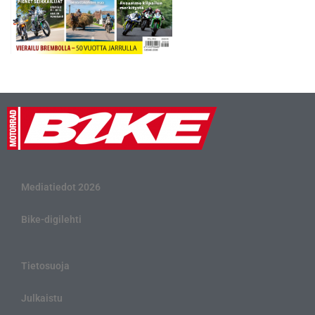
Mediatiedot 2026
Bike-digilehti
Tietosuoja
Julkaistu