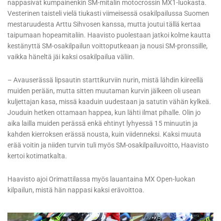
nappasivat kumpainenkin SM-mitalin motocrossin MX1-luokasta.
Vesterinen taisteli vielä tiukasti viimeisessä osakilpailussa Suomen
mestaruudesta Arttu Sihvosen kanssa, mutta joutui tällä kertaa
taipumaan hopeamitaliin. Haavisto puolestaan jatkoi kolme kautta
kestänyttä SM-osakilpailun voittoputkeaan ja nousi SM-pronssille,
vaikka häneltä jäi kaksi osakilpailua väliin.
– Avauserässä lipsautin starttikurviin nurin, mistä lähdin kiireellä
muiden perään, mutta sitten muutaman kurvin jälkeen oli usean
kuljettajan kasa, missä kaaduin uudestaan ja satutin vähän kylkeä.
Jouduin hetken ottamaan happea, kun lähti ilmat pihalle. Olin jo
aika lailla muiden perässä enkä ehtinyt lyhyessä 15 minuutin ja
kahden kierroksen erässä nousta, kuin viidenneksi. Kaksi muuta
erää voitin ja niiden turvin tuli myös SM-osakilpailuvoitto, Haavisto
kertoi kotimatkalta.
Haavisto ajoi Orimattilassa myös lauantaina MX Open-luokan
kilpailun, mistä hän nappasi kaksi erävoittoa.