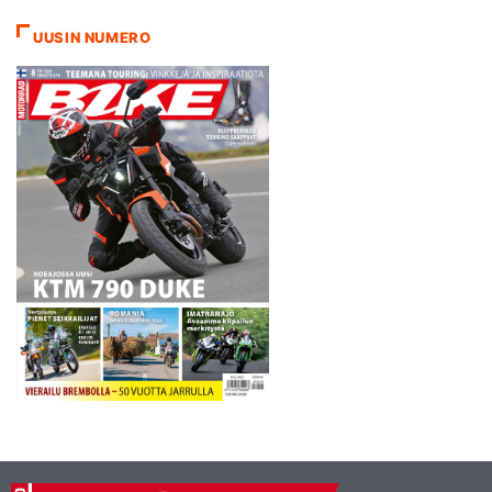
voittoon ajoi Haapajärven
joukkue maksimipisteet
UUSIN NUMERO
keränneen Jari Mäkisen
johdolla. Jiri Nieminen
säesti…