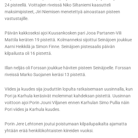
24 pisteellä. Voittajien riveissä Niko Siltaniemi kaasutteli
maksimipisteet, Jiri Niemisen menetettyä ainoastaan pisteen
vastustajille.
Päivän kakkoseksi ajoi Kuusankosken pari Jooa Partanen-Vili
Mattila keräten 19 pistettä. Kolmanneksi sijoittui Seinäjoen joukkue
Aarni Heikkilä ja Simon Finne. Seinäjoen pistesaalis päivän
kilpailusta oli 16 pistettä.
Illan neljäs oli Forssan joukkue häviten pisteen Seinäjoelle. Forssan
riveissä Marko Suojanen keräsi 13 pistettä.
Viides ja kuudes sija jouduttiin lopulta ratkaisemaan uusinnalla, kun
Pori ja Karhula keräsivät molemmat kahdeksan pistettä. Uusinnan
voittoon ajoi Porin Jouni Viljanen ennen Karhulan Simo Pullia näin
Pori viides ja Karhula kuudes.
Porin Jere Lehtonen joutui poistumaan kilpailupaikalta ajamatta
yhtään erää henkilökohtaisten kiireiden vuoksi.