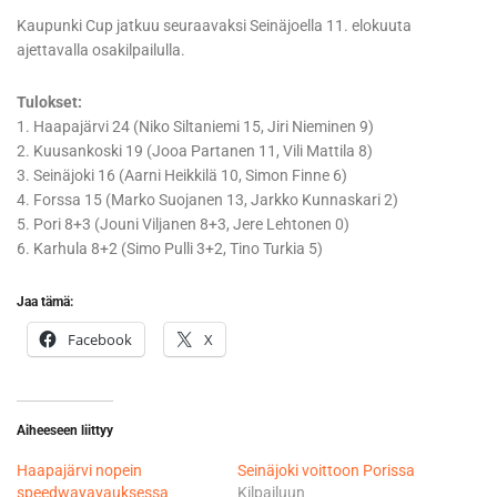
Kaupunki Cup jatkuu seuraavaksi Seinäjoella 11. elokuuta
ajettavalla osakilpailulla.
Tulokset:
1. Haapajärvi 24 (Niko Siltaniemi 15, Jiri Nieminen 9)
2. Kuusankoski 19 (Jooa Partanen 11, Vili Mattila 8)
3. Seinäjoki 16 (Aarni Heikkilä 10, Simon Finne 6)
4. Forssa 15 (Marko Suojanen 13, Jarkko Kunnaskari 2)
5. Pori 8+3 (Jouni Viljanen 8+3, Jere Lehtonen 0)
6. Karhula 8+2 (Simo Pulli 3+2, Tino Turkia 5)
Jaa tämä:
Facebook
X
Aiheeseen liittyy
Haapajärvi nopein
Seinäjoki voittoon Porissa
speedwayavauksessa
Kilpailuun