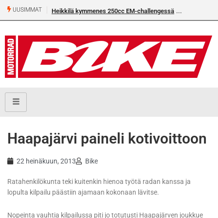
UUSIMMAT
Heikkilä kymmenes 250cc EM-challengessä
Haapajärvi paineli kotivoittoon
22 heinäkuun, 2013
Bike
Ratahenkilökunta teki kuitenkin hienoa työtä radan kanssa ja
lopulta kilpailu päästiin ajamaan kokonaan lävitse.
Nopeinta vauhtia kilpailussa piti jo totutusti Haapajärven joukkue