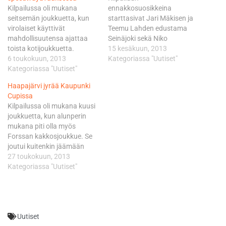
Kilpailussa oli mukana
ennakkosuosikkeina
seitsemän joukkuetta, kun
starttasivat Jari Mäkisen ja
virolaiset käyttivät
Teemu Lahden edustama
mahdollisuutensa ajattaa
Seinäjoki sekä Niko
toista kotijoukkuetta.
Siltaniemen ja Jiri Niemisen
15 kesäkuun, 2013
Kilpailun nopeinta vauhtia
6 toukokuun, 2013
edustama Haapajärvi.
Kategoriassa "Uutiset"
piti Haapajärven joukkue
Kategoriassa "Uutiset"
Muista sijoituksista
menettäen ainoastaan
odotettiin tiukkaa
Haapajärvi jyrää Kaupunki
pisteen vastustajilleen.
kamppailua.
Cupissa
Voittajan riveissä Niko
Ennakkosuosikit pitivätkin
Kilpailussa oli mukana kuusi
Siltaniemi ajoi 16 pistettä.
pintansa ollen kolmen ajetun
joukkuetta, kun alunperin
Hä menetti ainoat pisteensä
eräkierroksen jälkeen
mukana piti olla myös
joukkuekaveri Jiri Niemiselle,
molemmat 14 pisteessä.
Forssan kakkosjoukkue. Se
jonka saldo päivän
Pori oli tässä vaiheessa
joutui kuitenkin jäämään
kilpailusta oli 13 pistettä.
kolmanentena kymmenessä
kilpailusta pois, kun Henri
27 toukokuun, 2013
Kilpailussa toiseksi ajoi
pisteessä ennen Karhulaa,
Ahlbom ei ollut vielä
Kategoriassa "Uutiset"
Seinäjoen joukkue viisi
Forssaa ja Viroa, joka joutui
ajokykyinen ja Jari Mäkinen
pistettä…
ajamaan kilpailun…
siirtyi Haapajärven
joukkueeseen Seinäjoella
loukkaantuneen Niko
Uutiset
Siltaniemen tilalle. Kilpailun