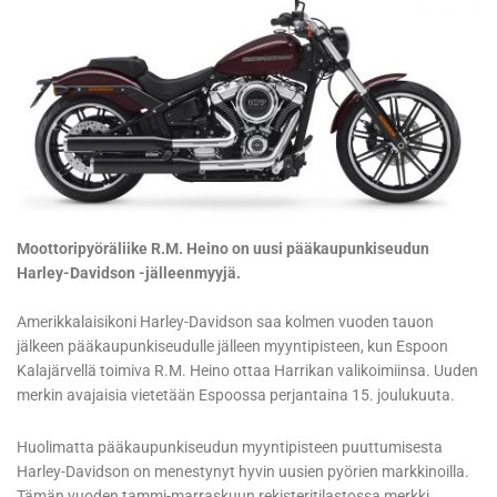
Moottoripyöräliike R.M. Heino on uusi pääkaupunkiseudun
Harley-Davidson -jälleenmyyjä.
Amerikkalaisikoni Harley-Davidson saa kolmen vuoden tauon
jälkeen pääkaupunkiseudulle jälleen myyntipisteen, kun Espoon
Kalajärvellä toimiva R.M. Heino ottaa Harrikan valikoimiinsa. Uuden
merkin avajaisia vietetään Espoossa perjantaina 15. joulukuuta.
Huolimatta pääkaupunkiseudun myyntipisteen puuttumisesta
Harley-Davidson on menestynyt hyvin uusien pyörien markkinoilla.
Tämän vuoden tammi-marraskuun rekisteritilastossa merkki