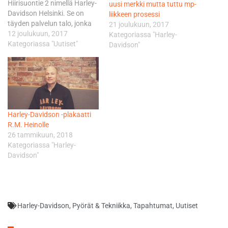
Hiirisuontie 2 nimellä Harley-
uusi merkki mutta tuttu mp-
Davidson Helsinki. Se on
liikkeen prosessi
täyden palvelun talo, jonka
21 joulukuun, 2017
valikoimaan kuuluu
12 joulukuun, 2017
Kategoriassa "Harley-
merkkipyörien lisäksi ajo- ja
Kategoriassa "Uutiset"
Davidson"
lisävarusteita, varaosia sekä
Harley-Davidsonin
Motorclothes-malliston
vaatteita. Repertuaarista
löytyvät myös huolto- ja
korjaamopalvelut,
Harley-Davidson -plakaatti
rahoituspalvelut ja -tuotteet
R.M. Heinolle
sekä moottoripyörien
26 tammikuun, 2018
kustomointipalvelu.
Kategoriassa "Harley-
”Monivaiheisen
Davidson"
hakuprosessin jälkeen
valitsimme R.M. Heino
Espoon pääkaupunkiseudun
Harley-Davidsonin
jälleenmyyjäksi.…
Harley-Davidson
,
Pyörät & Tekniikka
,
Tapahtumat
,
Uutiset