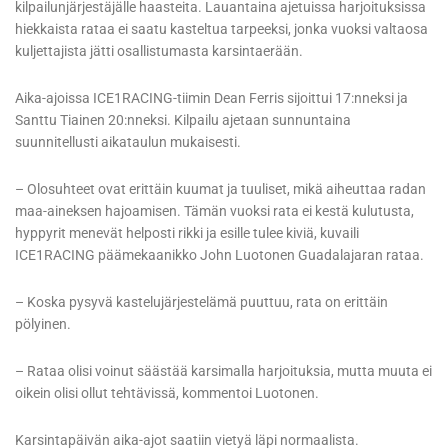
kilpailunjärjestäjälle haasteita. Lauantaina ajetuissa harjoituksissa
hiekkaista rataa ei saatu kasteltua tarpeeksi, jonka vuoksi valtaosa
kuljettajista jätti osallistumasta karsintaerään.
Aika-ajoissa ICE1RACING-tiimin Dean Ferris sijoittui 17:nneksi ja
Santtu Tiainen 20:nneksi. Kilpailu ajetaan sunnuntaina
suunnitellusti aikataulun mukaisesti.
– Olosuhteet ovat erittäin kuumat ja tuuliset, mikä aiheuttaa radan
maa-aineksen hajoamisen. Tämän vuoksi rata ei kestä kulutusta,
hyppyrit menevät helposti rikki ja esille tulee kiviä, kuvaili
ICE1RACING päämekaanikko John Luotonen Guadalajaran rataa.
– Koska pysyvä kastelujärjestelämä puuttuu, rata on erittäin
pölyinen.
– Rataa olisi voinut säästää karsimalla harjoituksia, mutta muuta ei
oikein olisi ollut tehtävissä, kommentoi Luotonen.
Karsintapäivän aika-ajot saatiin vietyä läpi normaalista.