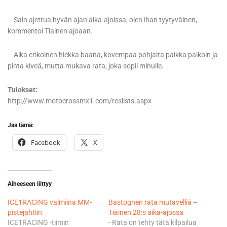
– Sain ajettua hyvän ajan aika-ajoissa, olen ihan tyytyväinen,
kommentoi Tiainen ajoaan.
– Aika erikoinen hiekka baana, kovempaa pohjalta paikka paikoin ja
pinta kiveä, mutta mukava rata, joka sopii minulle.
Tulokset:
http://www.motocrossmx1.com/reslists.aspx
Jaa tämä:
Facebook
X
Aiheeseen liittyy
ICE1RACING valmiina MM-
Bastognen rata mutavelliä –
pistejahtiin
Tiainen 28:s aika-ajossa
ICE1RACING -tiimin
- Rata on tehty tätä kilpailua