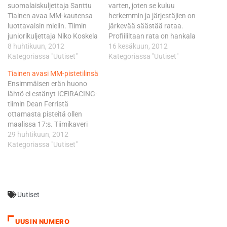
suomalaiskuljettaja Santtu
varten, joten se kuluu
Tiainen avaa MM-kautensa
herkemmin ja järjestäjien on
luottavaisin mielin. Tiimin
järkevää säästää rataa.
juniorikuljettaja Niko Koskela
Profiililtaan rata on hankala
korvaa puolestaan
8 huhtikuun, 2012
ja olosuhteiden myötä rata
16 kesäkuun, 2012
toipilaana olevan
Kategoriassa "Uutiset"
muistuttaa enemmän
Kategoriassa "Uutiset"
australialaisen Dean Ferrisin
minulle tuttuja olosuhteita,
Tiainen avasi MM-pistetilinsä
kauden ensimmäisessä MM-
kommentoi Ice1Racing-
Ensimmäisen erän huono
osakilpailussa. Tiainen ja
tiimin tallipäällikkö ja
lähtö ei estänyt ICEiRACING-
Koskela asettuvat
seitsenkertainen enduron
tiimin Dean Ferristä
starttiviivalle toiveikkaina.
maailmamaestari Kari
ottamasta pisteitä ollen
Molemmat starttaavat MX1-
Tiainen olosuhteita.
maalissa 17:s. Tiimikaveri
luokkaan Kawasakeillaan. -
Toipilaana olevan
Santtu Tiainen ajoi ehjällä
29 huhtikuun, 2012
Kunto on hyvä ja ajo kulkee.
australialaisen Dean Ferrisin
erällä 24:nneksi. Toisessa
Kategoriassa "Uutiset"
Tänään tuli metsästettyä
tilalle Bastognessa
erässä molemmat
hyviä päänahkoja ja
Ice1Racingin riveissä ajaa…
ICE1RACING -kuljettajat
huomenna kunto mitataan.
saivat hyvän startin ja
Uskon,…
pystyivät kauden parhaisiin
Uutiset
suorituksiinsa. Molemmat
kujettajat ottivat myös MM-
pisteitä: Ferris murtautui
UUSIN NUMERO
kymmenen parhaan