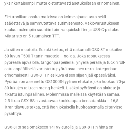
yksinkertaisempi, mutta oletettavasti asetuksiltaan erinomainen.
Elektroniikan osalta malleissa on kolme ajoasetusta sekä
säädettävä ja sammutettava sutimisenesto. Vakiovarustukseen
kuuluu molempiin suuntiin toimiva quickshifter ja USB-C-pistoke.
Mittaristo on 5-tuumainen TFT.
Ja sitten muotoilu. Suzuki kertoo, että nakumalli GSX-8T mukailee
60-luvun T500 Titanin muotoja – no jaa. Joka tapauksessa
pyöreällä ajovalolla, tangonpääpeileillä, lyhyellä perällä ja tuck’n’roll-
satulanpäällisellä varustettu pyörä osuu neo retro -kategoriaan
erinomaisesti. GSX-8TT:n esikuva ei sen sijaan jää epäselväksi.
Pyörään on asennettu GS1000S-tyylinen etukate, joka huokuu 70-ja
80-lukujen taitteen racing-henkeä. Lisäksi pyörässä on alakate ja
tikattu istuinpäällinen. Molemmissa malleissa käytetään samaa,
2,5 litraa GSX-8S:n vastaavaa kookkaapaa bensatankkia – 16,5
litran tilavuus takaa, että ihan jokaisella huoltoasemalla ei tarvitse
pysähtyä.
GSX-8T:n saa omakseen 14199 eurolla ja GSX-8TT:n hinta on