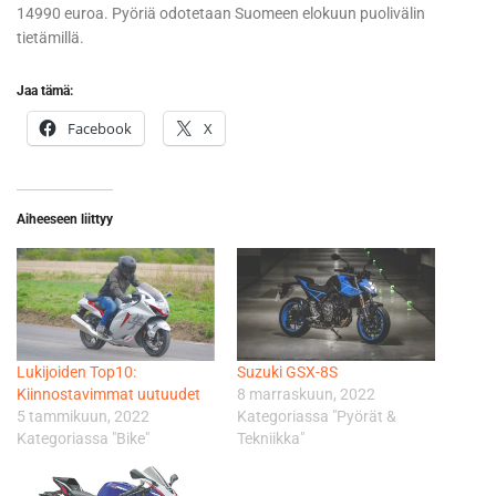
14990 euroa. Pyöriä odotetaan Suomeen elokuun puolivälin
tietämillä.
Jaa tämä:
Facebook
X
Aiheeseen liittyy
Lukijoiden Top10:
Suzuki GSX-8S
Kiinnostavimmat uutuudet
8 marraskuun, 2022
5 tammikuun, 2022
Kategoriassa "Pyörät &
Kategoriassa "Bike"
Tekniikka"