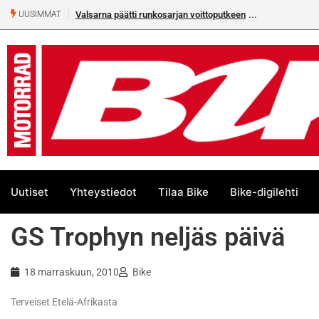
Valsarna päätti runkosarjan voittoputkeen
UUSIMMAT
Uutiset
Yhteystiedot
Tilaa Bike
Bike-digilehti
GS Trophyn neljäs päivä
18 marraskuun, 2010
Bike
Terveiset Etelä-Afrikasta