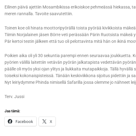
Eilinen päivä ajettiin Mosambikissa erikoiskoe pehmeässä hiekassa, ta
meren rannalla. Tavoite saavutettiin.
Toinen koe oli hinata moottoripyörällä toista pyörää kivikkoista mäkeä
Tiimin Norjalainen jäsen Börre veti perässään Pärin Ruotsista mäkeä ylös
Pär kertoi testin jälkeen että tuo oli pelottavinta mitä hän on ikinä moo
Poikien aika oli yli 30 sekuntia parempi ennen seuraavaa joukkuetta.
pyörien välillä laitettiin vetävän pyörän jalkatapista vedettävän pyörä
päälle oli myös yksi ojan ylitys ja liukkaita mutapaikkoja. Tällä hyvällä
toiseksi kokonaispisteissä. Tänään keskiviikkona sijoitus pidettiin ja
Nyt leiriydymme Phinda nimisellä Safarilla jossa olemme jo nähneet lei
Terv. Jussi
Jaa tämä:
Facebook
X