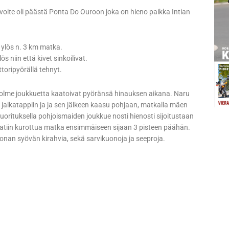
voite oli päästä Ponta Do Ouroon joka on hieno paikka Intian
 ylös n. 3 km matka.
 niin että kivet sinkoilivat.
ttoripyörällä tehnyt.
 Kolme joukkuetta kaatoivat pyöränsä hinauksen aikana. Naru
n jalkatappiin ja ja sen jälkeen kaasu pohjaan, matkalla mäen
 suorituksella pohjoismaiden joukkue nosti hienosti sijoitustaan
 saatiin kurottua matka ensimmäiseen sijaan 3 pisteen päähän.
jonan syövän kirahvia, sekä sarvikuonoja ja seeproja.