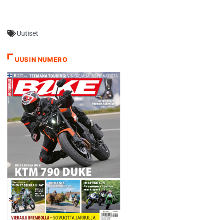
sopimus Yamahan kanssa
ulottuu ensi vuoden loppuun
ja hän ei suinkaan tyrmää
Uutiset
tässä vaiheessa ajatusta
vielä yhdestä jatkopahvista.
- GP-viikonvaihteina pahinta
UUSIN NUMERO
on aamun warm up-session
ja…