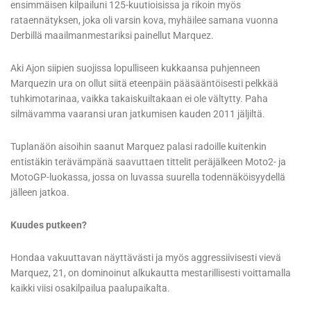
ensimmäisen kilpailuni 125-kuutioisissa ja rikoin myös
rataennätyksen, joka oli varsin kova, myhäilee samana vuonna
Derbillä maailmanmestariksi painellut Marquez.
Aki Ajon siipien suojissa lopulliseen kukkaansa puhjenneen
Marquezin ura on ollut siitä eteenpäin pääsääntöisesti pelkkää
tuhkimotarinaa, vaikka takaiskuiltakaan ei ole vältytty. Paha
silmävamma vaaransi uran jatkumisen kauden 2011 jäljiltä.
Tuplanäön aisoihin saanut Marquez palasi radoille kuitenkin
entistäkin terävämpänä saavuttaen tittelit peräjälkeen Moto2- ja
MotoGP-luokassa, jossa on luvassa suurella todennäköisyydellä
jälleen jatkoa.
Kuudes putkeen?
Hondaa vakuuttavan näyttävästi ja myös aggressiivisesti vievä
Marquez, 21, on dominoinut alkukautta mestarillisesti voittamalla
kaikki viisi osakilpailua paalupaikalta.