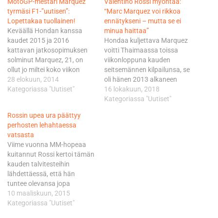
MotoGP-mestari Marquez
Valentino Rossi myöntää:
tyrmäsi F1-”uutisen”:
“Marc Marquez voi rikkoa
Lopettakaa tuollainen!
ennätykseni – mutta se ei
Keväällä Hondan kanssa
minua haittaa”
kaudet 2015 ja 2016
Hondaa kuljettava Marquez
kattavan jatkosopimuksen
voitti Thaimaassa toissa
solminut Marquez, 21, on
viikonloppuna kauden
ollut jo miltei koko viikon
seitsemännen kilpailunsa, se
brittimedian pyörityksessä.
28 elokuun, 2014
oli hänen 2013 alkaneen
Kysymyksiä on sadellut
Kategoriassa "Uutiset"
MotoGP-uransa 42. voitto.
16 lokakuun, 2018
laidasta laitaan ja niissä on
Marquez on jo
Kategoriassa "Uutiset"
udeltu myös F1-luokasta
kosketusetäisyydellä
Rossin upea ura päättyy
viitaten Valentino Rossin
viidennestä
perhosten lehahtaessa
takavuosien vierailuun
maailmanmestaruudestaan,
vatsasta
Ferrarin ratissa. - Minulta
sillä ero kakkosena olevaan
Viime vuonna MM-hopeaa
kysyttiin, haluanko kokeilla
Andrea Doviziosoon on jo 77
kuitannut Rossi kertoi tämän
F1-autoa. Vastasin, että
pistettä, kun jäljellä on neljä
kauden talvitesteihin
mikä ettei sitten joskus.…
osakilpailua. Mestaruus
lähdettäessä, että hän
varmistuu viikonloppuna
tuntee olevansa jopa
Japanissa, jos Marquez on
paremmassa terässä kuin
10 maaliskuun, 2015
maalissa ennen Doviziosoa
koskaan aiemmin pitkällä
Kategoriassa "Uutiset"
tai…
urallaan. Rossin nykyinen