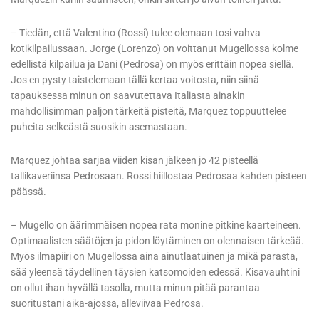
– Tiedän, että Valentino (Rossi) tulee olemaan tosi vahva
kotikilpailussaan. Jorge (Lorenzo) on voittanut Mugellossa kolme
edellistä kilpailua ja Dani (Pedrosa) on myös erittäin nopea siellä.
Jos en pysty taistelemaan tällä kertaa voitosta, niin siinä
tapauksessa minun on saavutettava Italiasta ainakin
mahdollisimman paljon tärkeitä pisteitä, Marquez toppuuttelee
puheita selkeästä suosikin asemastaan.
Marquez johtaa sarjaa viiden kisan jälkeen jo 42 pisteellä
tallikaveriinsa Pedrosaan. Rossi hiillostaa Pedrosaa kahden pisteen
päässä.
– Mugello on äärimmäisen nopea rata monine pitkine kaarteineen.
Optimaalisten säätöjen ja pidon löytäminen on olennaisen tärkeää.
Myös ilmapiiri on Mugellossa aina ainutlaatuinen ja mikä parasta,
sää yleensä täydellinen täysien katsomoiden edessä. Kisavauhtini
on ollut ihan hyvällä tasolla, mutta minun pitää parantaa
suoritustani aika-ajossa, alleviivaa Pedrosa.