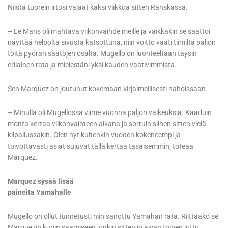
Niistä tuorein irtosi vajaat kaksi viikkoa sitten Ranskassa.
– Le Mans oli mahtava viikonvaihde meille ja vaikkakin se saattoi
näyttää helpolta sivusta katsottuna, niin voitto vaati tiimiltä paljon
töitä pyörän säätöjen osalta. Mugello on luonteeltaan täysin
erilainen rata ja mielestäni yksi kauden vaativimmista.
Sen Marquez on joutunut kokemaan kirjaimellisesti nahoissaan.
– Minulla oli Mugellossa viime vuonna paljon vaikeuksia. Kaaduin
monta kertaa viikonvaihteen aikana ja sorruin siihen sitten vielä
kilpailussakin. Olen nyt kuitenkin vuoden kokeneempi ja
toivottavasti asiat sujuvat tällä kertaa tasaisemmin, toteaa
Marquez.
Marquez sysää lisää
paineita Yamahalle
Mugello on ollut tunnetusti niin sanottu Yamahan rata. Riittääkö se
Marquezin kuriin saamiseen, onkin sitten jo aivan toinen juttu.