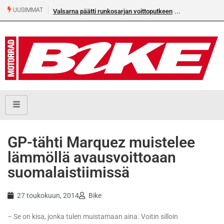
UUSIMMAT
Valsarna päätti runkosarjan voittoputkeen
Älä missaa täm
numeroa!
GP-tähti Marquez muistelee
lämmöllä avausvoittoaan
suomalaistiimissä
27 toukokuun, 2014
Bike
– Se on kisa, jonka tulen muistamaan aina. Voitin silloin