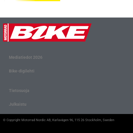
Mediatiedot 2026
Bike-digilehti
Tietosuoja
Julkaistu
© Copyright Motorrad Nordic AB, Karlavägen 96, 115 26 Stockholm, Sweden