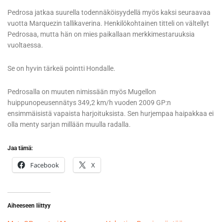
Pedrosa jatkaa suurella todennäköisyydellä myös kaksi seuraavaa
vuotta Marquezin tallikaverina. Henkilökohtainen titteli on vältellyt
Pedrosaa, mutta hän on mies paikallaan merkkimestaruuksia
vuoltaessa.
Se on hyvin tärkeä pointti Hondalle.
Pedrosalla on muuten nimissään myös Mugellon
huippunopeusennätys 349,2 km/h vuoden 2009 GP:n
ensimmäisistä vapaista harjoituksista. Sen hurjempaa haipakkaa ei
olla menty sarjan millään muulla radalla.
Jaa tämä:
Facebook
X
Aiheeseen liittyy