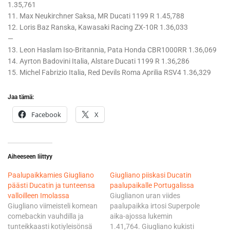
1.35,761
11. Max Neukirchner Saksa, MR Ducati 1199 R 1.45,788
12. Loris Baz Ranska, Kawasaki Racing ZX-10R 1.36,033
—
13. Leon Haslam Iso-Britannia, Pata Honda CBR1000RR 1.36,069
14. Ayrton Badovini Italia, Alstare Ducati 1199 R 1.36,286
15. Michel Fabrizio Italia, Red Devils Roma Aprilia RSV4 1.36,329
Jaa tämä:
Facebook
X
Aiheeseen liittyy
Paalupaikkamies Giugliano
Giugliano piiskasi Ducatin
päästi Ducatin ja tunteensa
paalupaikalle Portugalissa
valloilleen Imolassa
Giuglianon uran viides
Giugliano viimeisteli komean
paalupaikka irtosi Superpole
comebackin vauhdilla ja
aika-ajossa lukemin
tunteikkaasti kotiyleisönsä
1.41,764. Giugliano kukisti