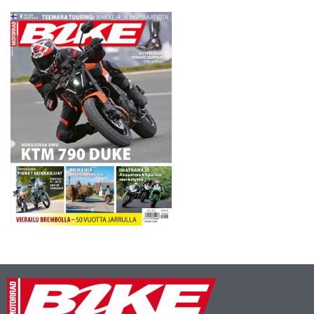
menivät brittikuljettajille, eli
Aprilian Leon Haslamille,
Suzukin Alex Lowesille ja…