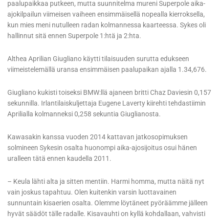
paalupaikkaa putkeen, mutta suunnitelma mureni Superpole aika-
ajokilpailun viimeisen vaiheen ensimmäisellä nopealla kierroksella,
kun mies meni nutulleen radan kolmannessa kaarteessa. Sykes oli
hallinnut sitä ennen Superpole 1:htä ja 2:hta.
Althea Aprilian Giugliano käytti tilaisuuden surutta edukseen
viimeistelemällä uransa ensimmäisen paalupaikan ajalla 1.34,676.
Giugliano kukisti toiseksi BMW:llä ajaneen britti Chaz Daviesin 0,157
sekunnilla. Irlantilaiskuljettaja Eugene Laverty kiirehti tehdastiimin
Aprilialla kolmanneksi 0,258 sekuntia Giuglianosta.
Kawasakin kanssa vuoden 2014 kattavan jatkosopimuksen
solmineen Sykesin osalta huonompi aika-ajosijoitus osui hänen
uralleen tätä ennen kaudella 2011.
– Keula lähti alta ja sitten mentiin. Harmi homma, mutta näitä nyt
vain joskus tapahtuu. Olen kuitenkin varsin luottavainen
sunnuntain kisaerien osalta. Olemme löytäneet pyöräämme jälleen
hyvät säädöt tälle radalle. Kisavauhti on kyllä kohdallaan, vahvisti