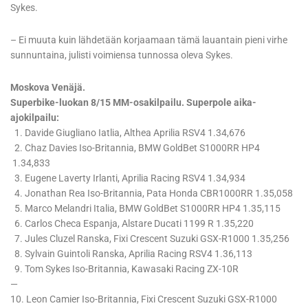
Sykes.
– Ei muuta kuin lähdetään korjaamaan tämä lauantain pieni virhe
sunnuntaina, julisti voimiensa tunnossa oleva Sykes.
Moskova Venäjä.
Superbike-luokan 8/15 MM-osakilpailu. Superpole aika-
ajokilpailu:
1. Davide Giugliano Iatlia, Althea Aprilia RSV4 1.34,676
2. Chaz Davies Iso-Britannia, BMW GoldBet S1000RR HP4
1.34,833
3. Eugene Laverty Irlanti, Aprilia Racing RSV4 1.34,934
4. Jonathan Rea Iso-Britannia, Pata Honda CBR1000RR 1.35,058
5. Marco Melandri Italia, BMW GoldBet S1000RR HP4 1.35,115
6. Carlos Checa Espanja, Alstare Ducati 1199 R 1.35,220
7. Jules Cluzel Ranska, Fixi Crescent Suzuki GSX-R1000 1.35,256
8. Sylvain Guintoli Ranska, Aprilia Racing RSV4 1.36,113
9. Tom Sykes Iso-Britannia, Kawasaki Racing ZX-10R
—
10. Leon Camier Iso-Britannia, Fixi Crescent Suzuki GSX-R1000