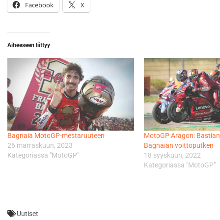
Facebook
X
Aiheeseen liittyy
Bagnaia MotoGP-mestaruuteen
MotoGP Aragon: Bastiani
26 marraskuun, 2023
Bagnaian voittoputken
Kategoriassa "MotoGP"
18 syyskuun, 2022
Kategoriassa "MotoGP"
Uutiset