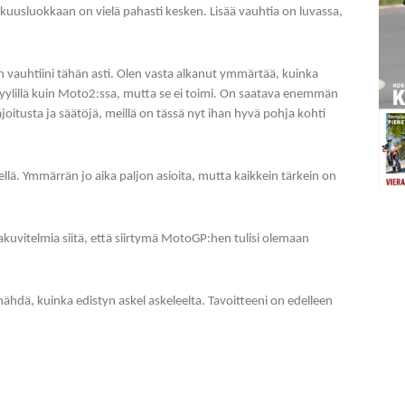
nkuusluokkaan on vielä pahasti kesken. Lisää vauhtia on luvassa,
 vauhtiini tähän asti. Olen vasta alkanut ymmärtää, kuinka
yylillä kuin Moto2:ssa, mutta se ei toimi. On saatava enemmän
oitusta ja säätöjä, meillä on tässä nyt ihan hyvä pohja kohti
ellä. Ymmärrän jo aika paljon asioita, mutta kaikkein tärkein on
hakuvitelmia siitä, että siirtymä MotoGP:hen tulisi olemaan
ähdä, kuinka edistyn askel askeleelta. Tavoitteeni on edelleen