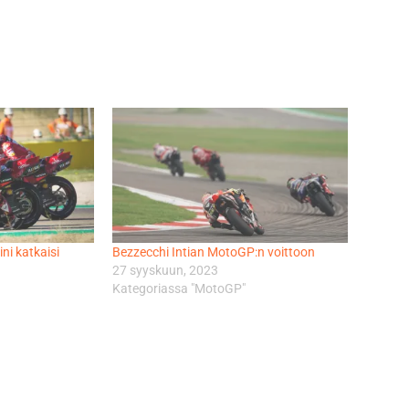
ni katkaisi
Bezzecchi Intian MotoGP:n voittoon
27 syyskuun, 2023
Kategoriassa "MotoGP"