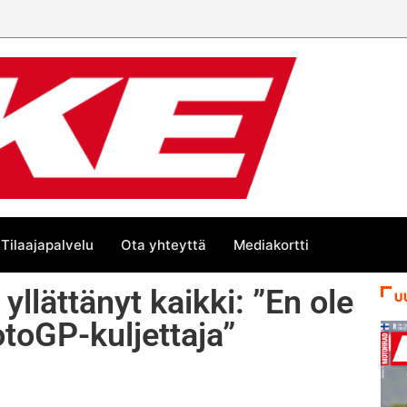
Tilaajapalvelu
Ota yhteyttä
Mediakortti
llättänyt kaikki: ”En ole
U
otoGP-kuljettaja”