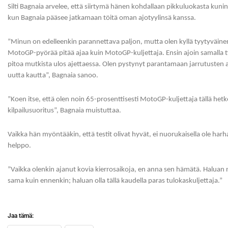
Silti Bagnaia arvelee, että siirtymä hänen kohdallaan pikkuluokasta kuni
kun Bagnaia pääsee jatkamaan töitä oman ajotyylinsä kanssa.
”Minun on edelleenkin parannettava paljon, mutta olen kyllä tyytyväinen
MotoGP-pyörää pitää ajaa kuin MotoGP-kuljettaja. Ensin ajoin samalla t
pitoa mutkista ulos ajettaessa. Olen pystynyt parantamaan jarrutusten aj
uutta kautta”, Bagnaia sanoo.
”Koen itse, että olen noin 65-prosenttisesti MotoGP-kuljettaja tällä hetk
kilpailusuoritus”, Bagnaia muistuttaa.
Vaikka hän myöntääkin, että testit olivat hyvät, ei nuorukaisella ole har
helppo.
”Vaikka olenkin ajanut kovia kierrosaikoja, en anna sen hämätä. Haluan n
sama kuin ennenkin; haluan olla tällä kaudella paras tulokaskuljettaja.”
Jaa tämä: