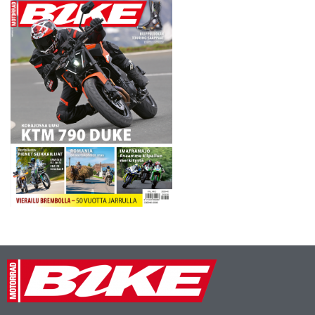
Osallistujia kokoukseen
saapuu Englannista,
Espanjasta, Saksasta,
Sveitsistä ja Hollannista…