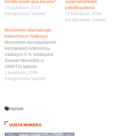
kortilla saada ajaa kevaria?
suojavarusteiden
10 joulukuun, 2019
pakollisuudesta
Kategoriassa "Uutiset"
15 huhtikuun, 2026
Kategoriassa "Uutiset"
Motoristien edunvalvojat
kokoontuvat Vääksyyn
Motoristien eurooppalainen
kattojärjestö kokoontuu
Vääksyyn 5.-6. kesäkuuta
Suomen Motoristit ry
(SMOTO) isännöi
eurooppalaisten
2 kesäkuun, 2009
motoristiorganisaatioiden
Kategoriassa "Uutiset"
kattojärjestön Federation of
European Motorcyclists
Associationsin (FEMA)
kevätkokousta Vääksyssä 5.
Uutiset
ja 6. kesäkuuta. Perjantaina
5. kesäkuuta kokoontuu
FEMAn hallitus ja lauantaina
UUSIN NUMERO
6. kesäkuuta järjestetään
FEMAn komitean kokous.