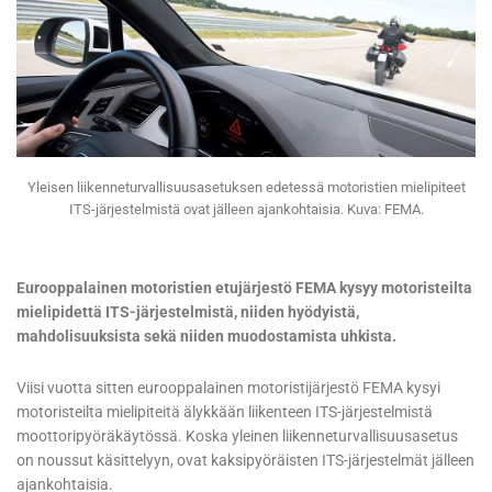
Yleisen liikenneturvallisuusasetuksen edetessä motoristien mielipiteet
ITS-järjestelmistä ovat jälleen ajankohtaisia. Kuva: FEMA.
Eurooppalainen motoristien etujärjestö FEMA kysyy motoristeilta
mielipidettä ITS-järjestelmistä, niiden hyödyistä,
mahdolisuuksista sekä niiden muodostamista uhkista.
Viisi vuotta sitten eurooppalainen motoristijärjestö FEMA kysyi
motoristeilta mielipiteitä älykkään liikenteen ITS-järjestelmistä
moottoripyöräkäytössä. Koska yleinen liikenneturvallisuusasetus
on noussut käsittelyyn, ovat kaksipyöräisten ITS-järjestelmät jälleen
ajankohtaisia.