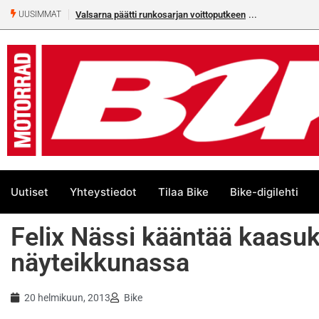
Valsarna päätti runkosarjan voittoputkeen
Älä missaa täm
UUSIMMAT
numeroa!
Uutiset
Yhteystiedot
Tilaa Bike
Bike-digilehti
Felix Nässi kääntää kaas
näyteikkunassa
20 helmikuun, 2013
Bike