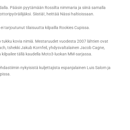
alla. Pääsin pyytämään Rossilta nimmaria ja siinä samalla
ttoripyöräilijäksi. Siistiä!, heittää Nässi haltioissaan.
ei tarjoutunut tilaisuutta kilpailla Rookies Cupissa.
o tukku kovia nimiä. Mestaruudet vuodesta 2007 lähtien ovat
ach, tshekki Jakub Kornfeil, yhdysvaltalainen Jacob Cagne,
ka kilpailee tällä kaudella Moto3-luokan MM-sarjassa.
dastiimin nykyisistä kuljettajista espanjalainen Luis Salom ja
pissa.