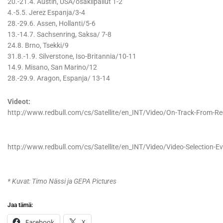
20.-21.4. Austin, USA/osakilpailut 1-2
4.-5.5. Jerez Espanja/3-4
28.-29.6. Assen, Hollanti/5-6
13.-14.7. Sachsenring, Saksa/ 7-8
24.8. Brno, Tsekki/9
31.8.-1.9. Silverstone, Iso-Britannia/10-11
14.9. Misano, San Marino/12
28.-29.9. Aragon, Espanja/ 13-14
Videot:
http://www.redbull.com/cs/Satellite/en_INT/Video/On-Track-From
http://www.redbull.com/cs/Satellite/en_INT/Video/Video-Selection
* Kuvat: Timo Nässi ja GEPA Pictures
Jaa tämä:
Facebook
X