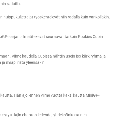
nin radoilla.
uippukuljettajat työskentelevät niin radalla kuin varikollakin,
otoGP-sarjan silmäätekevät seuraavat tarkoin Rookies Cupin
oimaan. Viime kaudella Cupissa nähtiin usein iso kärkiryhmä ja
a ilmapiiristä yleensäkin.
kautta. Hän ajoi ennen viime vuotta kaksi kautta MiniGP-
n sytytti lajin ehdoton ledenda, yhdeksänkertainen