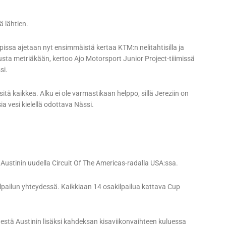
ä lähtien.
upissa ajetaan nyt ensimmäistä kertaa KTM:n nelitahtisilla ja
emusta metriäkään, kertoo Ajo Motorsport Junior Project-tiiimissä
si.
 kaikkea. Alku ei ole varmastikaan helppo, sillä Jereziin on
a vesi kielellä odottava Nässi.
Austinin uudella Circuit Of The Americas-radalla USA:ssa.
lpailun yhteydessä. Kaikkiaan 14 osakilpailua kattava Cup
stä Austinin lisäksi kahdeksan kisaviikonvaihteen kuluessa