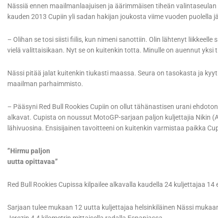
Nässiä ennen maailmanlaajuisen ja äärimmäisen tiheän valintaseulan ov
kauden 2013 Cupiin yli sadan hakijan joukosta viime vuoden puolella 
– Olihan se tosi siisti fiilis, kun nimeni sanottiin. Olin lähtenyt liikkeel
vielä valittaisikaan. Nyt se on kuitenkin totta. Minulle on auennut yksi 
Nässi pitää jalat kuitenkin tiukasti maassa. Seura on tasokasta ja kyyt
maailman parhaimmisto.
– Pääsyni Red Bull Rookies Cupiin on ollut tähänastisen urani ehdoton
alkavat. Cupista on noussut MotoGP-sarjaan paljon kuljettajia Nikin (A
lähivuosina. Ensisijainen tavoitteeni on kuitenkin varmistaa paikka Cu
”Hirmu paljon
uutta opittavaa”
Red Bull Rookies Cupissa kilpailee alkavalla kaudella 24 kuljettajaa 14 
Sarjaan tulee mukaan 12 uutta kuljettajaa helsinkiläinen Nässi mukaan