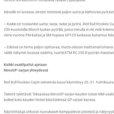
Jerezin 4,4 kilometrin mittaisella radalla Espanjassa.
Nässille on luvassa Jerezin testeissä paljon uutta ja kiehtovaa pyöräst
– Kaikki on tosiaankin uutta: sarja, radat ja pyörä. Red Bull Rookies C
250-kuutioisilla Moto3-luokan pyörillä, joista minulla ei ole vielä kok
viime vuonna PM-kultaa ja SM-hopeaa GP125-luokassa kuitannut Näs
– Edessä on hirmu paljon opittavaa, mutta odotan malttamattomana sitä
näillä näkymin luvassa sadetta, tuumii KTM RC 250 R-pyörän maistiaisi
Kaikki osakilpailut ajetaan
MotoGP-sarjan yhteydessä
Red Bull Rookies Cupin seitsemäs kausi käynnistyy 20.-21. huhtikuuta 
Talentit tykittävät Teksasissa MotoGP-sarjan kauden toisen MM-osaki
kulkee koko kauden tiiviisti käsi kädessä GP-sarjan kanssa.
Näytönhaluja uhkuvat nuorukaiset kamppailevat pisteistä ja näkyvyyde