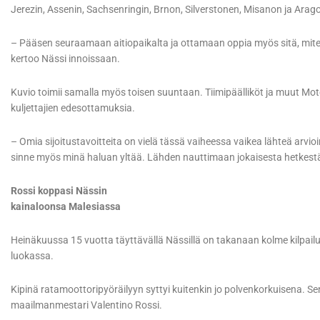
Jerezin, Assenin, Sachsenringin, Brnon, Silverstonen, Misanon ja Arago
– Pääsen seuraamaan aitiopaikalta ja ottamaan oppia myös sitä, miten h
kertoo Nässi innoissaan.
Kuvio toimii samalla myös toisen suuntaan. Tiimipäälliköt ja muut M
kuljettajien edesottamuksia.
– Omia sijoitustavoitteita on vielä tässä vaiheessa vaikea lähteä arvi
sinne myös minä haluan yltää. Lähden nauttimaan jokaisesta hetkestä j
Rossi koppasi Nässin
kainaloonsa Malesiassa
Heinäkuussa 15 vuotta täyttävällä Nässillä on takanaan kolme kilpailu
luokassa.
Kipinä ratamoottoripyöräilyyn syttyi kuitenkin jo polvenkorkuisena. Se
maailmanmestari Valentino Rossi.