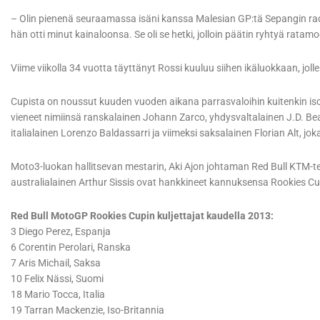
– Olin pienenä seuraamassa isäni kanssa Malesian GP:tä Sepangin rad
hän otti minut kainaloonsa. Se oli se hetki, jolloin päätin ryhtyä ratamoo
Viime viikolla 34 vuotta täyttänyt Rossi kuuluu siihen ikäluokkaan, jolle 
Cupista on noussut kuuden vuoden aikana parrasvaloihin kuitenkin is
vieneet nimiinsä ranskalainen Johann Zarco, yhdysvaltalainen J.D. Be
italialainen Lorenzo Baldassarri ja viimeksi saksalainen Florian Alt, jo
Moto3-luokan hallitsevan mestarin, Aki Ajon johtaman Red Bull KTM-teh
australialainen Arthur Sissis ovat hankkineet kannuksensa Rookies Cu
Red Bull MotoGP Rookies Cupin kuljettajat kaudella 2013:
3 Diego Perez, Espanja
6 Corentin Perolari, Ranska
7 Aris Michail, Saksa
10 Felix Nässi, Suomi
18 Mario Tocca, Italia
19 Tarran Mackenzie, Iso-Britannia