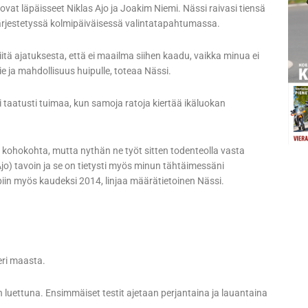
at läpäisseet Niklas Ajo ja Joakim Niemi. Nässi raivasi tiensä
järjestetyssä kolmipäiväisessä valintatapahtumassa.
le siitä ajatuksesta, että ei maailma siihen kaadu, vaikka minua ei
tie ja mahdollisuus huipulle, toteaa Nässi.
i taatusti tuimaa, kun samoja ratoja kiertää ikäluokan
 kohokohta, mutta nythän ne työt sitten todenteolla vasta
jo) tavoin ja se on tietysti myös minun tähtäimessäni
piin myös kaudeksi 2014, linjaa määrätietoinen Nässi.
eri maasta.
 luettuna. Ensimmäiset testit ajetaan perjantaina ja lauantaina