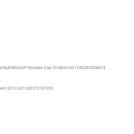
-Red-Bull-MotoGP-Rookies-Cup-To-Moto-021243285306674
-Event-2012-021243273767051