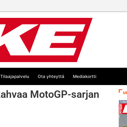
än kesän suurta Bike-
Tilaajapalvelu
Ota yhteyttä
Mediakortti
ukahvaa MotoGP-sarjan
U