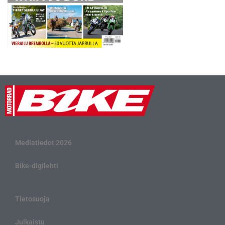
Mediatiedot 2026
Bike-digilehti
Tietosuoja
Julkaistu