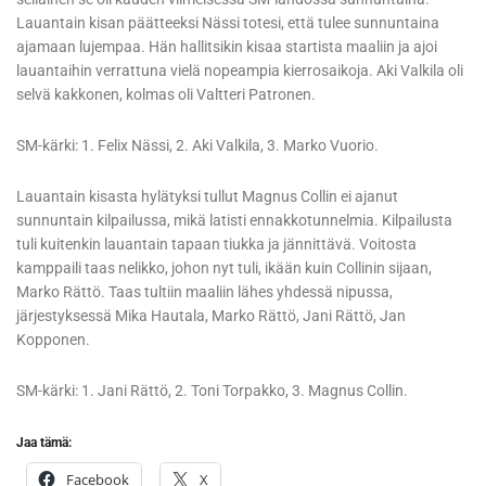
Lauantain kisan päätteeksi Nässi totesi, että tulee sunnuntaina
ajamaan lujempaa. Hän hallitsikin kisaa startista maaliin ja ajoi
lauantaihin verrattuna vielä nopeampia kierrosaikoja. Aki Valkila oli
selvä kakkonen, kolmas oli Valtteri Patronen.
SM-kärki: 1. Felix Nässi, 2. Aki Valkila, 3. Marko Vuorio.
Lauantain kisasta hylätyksi tullut Magnus Collin ei ajanut
sunnuntain kilpailussa, mikä latisti ennakkotunnelmia. Kilpailusta
tuli kuitenkin lauantain tapaan tiukka ja jännittävä. Voitosta
kamppaili taas nelikko, johon nyt tuli, ikään kuin Collinin sijaan,
Marko Rättö. Taas tultiin maaliin lähes yhdessä nipussa,
järjestyksessä Mika Hautala, Marko Rättö, Jani Rättö, Jan
Kopponen.
SM-kärki: 1. Jani Rättö, 2. Toni Torpakko, 3. Magnus Collin.
Jaa tämä:
Facebook
X