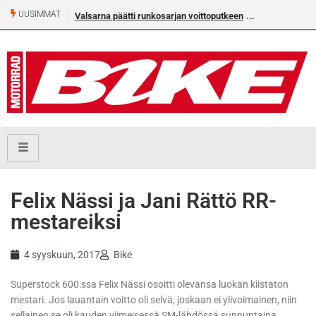
UUSIMMAT
Valsarna päätti runkosarjan voittoputkeen
Felix Nässi ja Jani Rättö RR-
mestareiksi
4 syyskuun, 2017
Bike
Superstock 600:ssa Felix Nässi osoitti olevansa luokan kiistaton
mestari. Jos lauantain voitto oli selvä, joskaan ei ylivoimainen, niin
sellainen se oli kauden viimeisessä SM-lähdössä sunnuntaina.