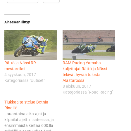
Aiheeseen liittyy
Rättö ja Nässi RR-
RAM Racing Yamaha -
mestareiksi
kuljettajat Rättö ja Nässi
4 syyskuun, 2017
tekivät hyvää tulosta
Kategoriassa "Uutiset"
Alastarossa
8 elokuun, 2017
Kategoriassa "Road Racing"
Tiukkaa taistelua Botnia
Ringillä
Lauantaina aika-ajot ja
kilpailut ajettiin sateessa, ja
ensimmäistä kertaa 600:lla