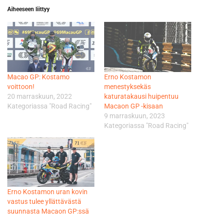
Aiheeseen liittyy
Macao GP: Kostamo
Erno Kostamon
voittoon!
menestyksekäs
20 marraskuun, 2022
katuratakausi huipentuu
Kategoriassa "Road Racing"
Macaon GP -kisaan
9 marraskuun, 2023
Kategoriassa "Road Racing"
Erno Kostamon uran kovin
vastus tulee yllättävästä
suunnasta Macaon GP:ssä