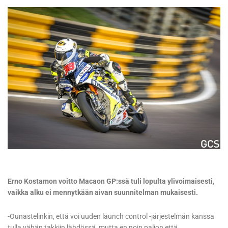
Erno Kostamon voitto Macaon GP:ssä tuli lopulta ylivoimaisesti,
vaikka alku ei mennytkään aivan suunnitelman mukaisesti.
-Ounastelinkin, että voi uuden launch control -järjestelmän kanssa
tulla vähän takkiin lähdössä, mutta en noin paljon että