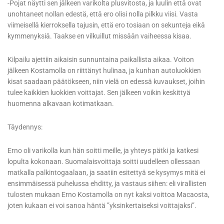
-Pojat näytti sen jälkeen varikolta plusvitosta, ja luulin että ovat
unohtaneet nollan edestä, että ero olisi nolla pilkku viisi. Vasta
viimeisellä kierroksella tajusin, että ero tosiaan on sekunteja eikä
kymmenyksiä. Taakse en vilkuillut missään vaiheessa kisaa.
Kilpailu ajettiin aikaisin sunnuntaina paikallista aikaa. Voiton
jälkeen Kostamolla on riittänyt hulinaa, ja kunhan autoluokkien
kisat saadaan päätökseen, niin vielä on edessä kuvaukset, joihin
tulee kaikkien luokkien voittajat. Sen jälkeen voikin keskittyä
huomenna alkavaan kotimatkaan.
Täydennys:
Erno oli varikolla kun hän soitti meille, ja yhteys pätki ja katkesi
lopulta kokonaan. Suomalaisvoittaja soitti uudelleen ollessaan
matkalla palkintogaalaan, ja saatiin esitettyä se kysymys mitä ei
ensimmäisessä puhelussa ehditty, ja vastaus siihen: eli virallisten
tulosten mukaan Erno Kostamolla on nyt kaksi voittoa Macaosta,
joten kukaan ei voi sanoa häntä ”yksinkertaiseksi voittajaksi”.