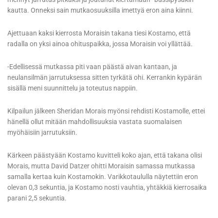
kautta. Onneksi sain mutkaosuuksilla imettyä eron aina kiinni.
Ajettuaan kaksi kierrosta Moraisin takana tiesi Kostamo, että
radalla on yksi ainoa ohituspaikka, jossa Moraisin voi yllättää.
-Edellisessä mutkassa piti vaan päästä aivan kantaan, ja
neulansilmän jarrutuksessa sitten tyrkätä ohi. Kerrankin kypärän
sisällä meni suunnittelu ja toteutus nappiin.
Kilpailun jälkeen Sheridan Morais myönsi rehdisti Kostamolle, ettei
hänellä ollut mitään mahdollisuuksia vastata suomalaisen
myöhäisiin jarrutuksiin.
Kärkeen päästyään Kostamo kuvitteli koko ajan, että takana olisi
Morais, mutta David Datzer ohitti Moraisin samassa mutkassa
samalla kertaa kuin Kostamokin. Varikkotaululla näytettiin eron
olevan 0,3 sekuntia, ja Kostamo nosti vauhtia, yhtäkkiä kierrosaika
parani 2,5 sekuntia.