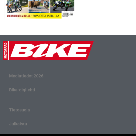
Mediatiedot 2026
Bike-digilehti
Tietosuoja
Julkaistu