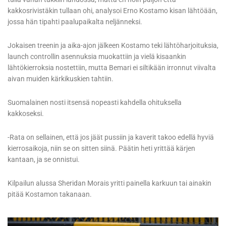
kakkosrivistäkin tullaan ohi, analysoi Erno Kostamo kisan lähtöään,
jossa hän tipahti paalupaikalta neljänneksi.
Jokaisen treenin ja aika-ajon jälkeen Kostamo teki lähtöharjoituksia,
launch controllin asennuksia muokattiin ja vielä kisaankin
lähtökierroksia nostettiin, mutta Bemari ei siltikään irronnut viivalta
aivan muiden kärkikuskien tahtiin.
Suomalainen nosti itsensä nopeasti kahdella ohituksella
kakkoseksi.
-Rata on sellainen, että jos jäät pussiin ja kaverit takoo edellä hyviä
kierrosaikoja, niin se on sitten siinä. Päätin heti yrittää kärjen
kantaan, ja se onnistui.
Kilpailun alussa Sheridan Morais yritti painella karkuun tai ainakin
pitää Kostamon takanaan.