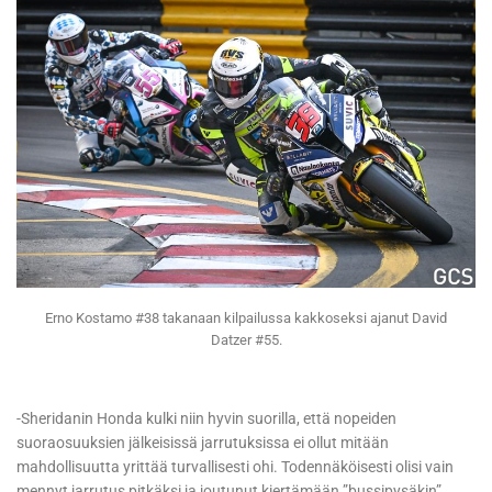
Erno Kostamo #38 takanaan kilpailussa kakkoseksi ajanut David
Datzer #55.
-Sheridanin Honda kulki niin hyvin suorilla, että nopeiden
suoraosuuksien jälkeisissä jarrutuksissa ei ollut mitään
mahdollisuutta yrittää turvallisesti ohi. Todennäköisesti olisi vain
mennyt jarrutus pitkäksi ja joutunut kiertämään ”bussipysäkin”