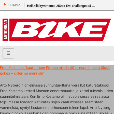
UUSIMMAT
Heikkilä kymmenes 250cc EM-challengessä
Erno Kostamo: ”kaatumisen jälkeen mietin 40 minuuttia onko tässä
järkeä – sitten se meni ohi”
Arto Nybergin ohjelmassa sunnuntai-iltana vieraillut katuratakuski
Erno Kostamo kertasi Macaon onnettomuutta ja kertoi tulevaisuuden
suunnitelmistaan. Kun Erno Kostamo oli macaolaisessa sairaalassa
toipumassa Macaon katuratakisojen kaatumisessa saamistaan
vammoista, syntyi Kostamon perheeseen toinen lapsi. Arto Nyberg
kysyikin onko laji reikäpäiden hommaa ja onko siinä mitään järkeä. -