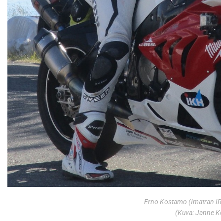
Erno Kostamo (Imatran IRR
(Kuva: Janne 