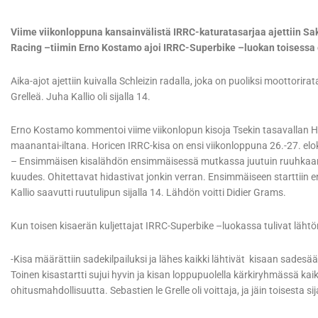
Viime viikonloppuna kansainvälistä IRRC-katuratasarjaa ajettiin Saks
Racing –tiimin Erno Kostamo ajoi IRRC-Superbike –luokan toisessa
Aika-ajot ajettiin kuivalla Schleizin radalla, joka on puoliksi moottori
Grelleä. Juha Kallio oli sijalla 14.
Erno Kostamo kommentoi viime viikonlopun kisoja Tsekin tasavallan Hor
maanantai-iltana. Horicen IRRC-kisa on ensi viikonloppuna 26.-27. elo
– Ensimmäisen kisalähdön ensimmäisessä mutkassa juutuin ruuhkaan ja
kuudes. Ohitettavat hidastivat jonkin verran. Ensimmäiseen starttiin en
Kallio saavutti ruutulipun sijalla 14. Lähdön voitti Didier Grams.
Kun toisen kisaerän kuljettajat IRRC-Superbike –luokassa tulivat lähtör
-Kisa määrättiin sadekilpailuksi ja lähes kaikki lähtivät kisaan sadesään 
Toinen kisastartti sujui hyvin ja kisan loppupuolella kärkiryhmässä k
ohitusmahdollisuutta. Sebastien le Grelle oli voittaja, ja jäin toisesta