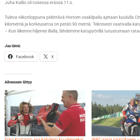
Juha Kallio oli toisessa erässä 11:s.
Tuleva viikonloppuna pidettävä Horicen osakilpailu ajetaan kuululla C
kilometriä ja korkeuseroa on peräti 90 metriä. Teknisesti vaativalla ka
– Kun liikenne hiljenee illalla, lähdemme katupyörillä tutustumaan rataa
Jaa tämä:
Facebook
X
Aiheeseen liittyy
Erno Kostamo ajoi kahdesti kuudenneksi
IRRC-sarja päätökseen –