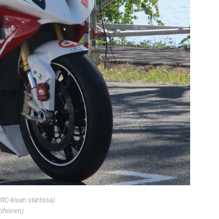
C-kisan startissa)
Kohonen)