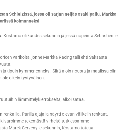
an Schleizissä, jossa oli sarjan neljäs osakilpailu. Markka
 erässä kolmanneksi.
rata. Kostamo oli kuudes sekunnin jäljessä nopeinta Sebastien le
icen varikolta, jonne Markka Racing talli ehti Saksasta
kuuta.
 tipuin kymmenenneksi. Siitä aloin nousta ja maalissa olin
 ole oikein tyytyväinen.
uutuihin lämmittelykierrokselta, alkoi sataa.
renkailla. Parilla ajajalla näytti olevan välikelin renkaat.
aikki varoimme tekemästä virheitä tutkiessamme
 sijasta Marek Cervenylle sekunnin, Kostamo toteaa.