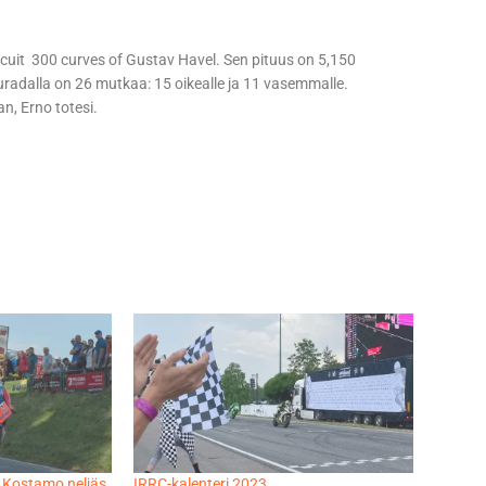
ircuit 300 curves of Gustav Havel. Sen pituus on 5,150
turadalla on 26 mutkaa: 15 oikealle ja 11 vasemmalle.
n, Erno totesi.
 Kostamo neljäs
IRRC-kalenteri 2023