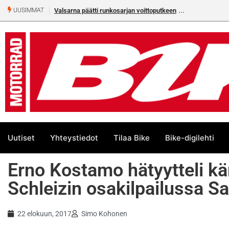
Valsarna päätti runkosarjan voittoputkeen
Älä missaa täm
UUSIMMAT
numeroa!
Uutiset
Yhteystiedot
Tilaa Bike
Bike-digilehti
Erno Kostamo hätyytteli k
Schleizin osakilpailussa S
22 elokuun, 2017
Simo Kohonen