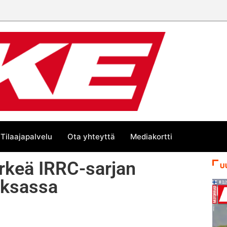
än kesän suurta Bike-
Tilaajapalvelu
Ota yhteyttä
Mediakortti
ärkeä IRRC-sarjan
U
aksassa