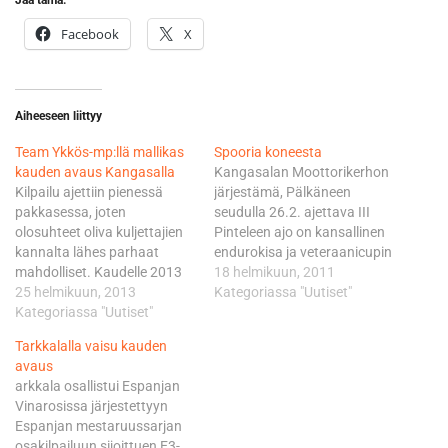
Jaa tämä:
Facebook
X
Aiheeseen liittyy
Team Ykkös-mp:llä mallikas
Spooria koneesta
kauden avaus Kangasalla
Kangasalan Moottorikerhon
Kilpailu ajettiin pienessä
järjestämä, Pälkäneen
pakkasessa, joten
seudulla 26.2. ajettava III
olosuhteet oliva kuljettajien
Pinteleen ajo on kansallinen
kannalta lähes parhaat
endurokisa ja veteraanicupin
mahdolliset. Kaudelle 2013
osakilpailu. Tämä talvi on
18 helmikuun, 2011
tulleiden luokkamuutosten
25 helmikuun, 2013
ollut painajaista
Kategoriassa "Uutiset"
vuoksi 125-kuutioisten
Kategoriassa "Uutiset"
kisajärjestäjille, koska lunta
luokassa ajanut Toni
on paljon ja se on pehmeää
Tarkkalalla vaisu kauden
Holopainen vaihtoi U20-
pakkaslunta. Puuteriin ei
avaus
luokkaan. Luokka on
spooria tahdo saada tehtyä
arkkala osallistui Espanjan
tarkoitettu alle 20-vuotiaille,
eivätkä valmiit spoorit ole
Vinarosissa järjestettyyn
alle 125-kuutioisilla pyörillä
pysyneet auki. Tästä johtuen
Espanjan mestaruussarjan
kilpaileville nuorille
kisoissa on alkupään lähtijät
osakilpailuun sijoittuen E3-