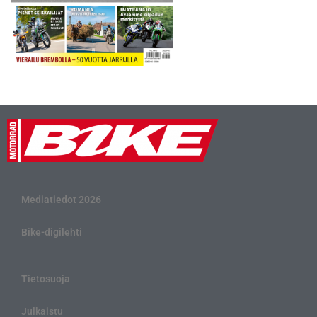
Mediatiedot 2026
Bike-digilehti
Tietosuoja
Julkaistu