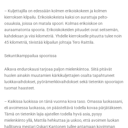
– Kuljettajilla on edessään kolmen erikoiskokeen ja kolmen
kierroksen kilpailu. Erikoiskokeista kaksi on aurattuja pelto-
osuuksia, joissa on matala spoori. Kolmas erikoiskoe on
auraamatonta spooria. Erikoiskokeiden pituudet ovat seitsemän,
kahdeksan ja viisi kilometriä. Yhdelle kierrokselle pituutta tulee noin
45 kilometriä, tiivistää kilpailun johtaja Tero Raittila.
Sekuntikamppailua spoorissa
Alkava endurokausi tarjoaa paljon mielenkiintoa. Siitä pitävät
huolen ainakin muutamien kärkikuljettajien osalta tapahtuneet
luokkavaihdokset, pyörämerkkivaihdokset sekä tietenkin spooriajon
tuomat haasteet.
– Kaikissa luokissa on tänä vuonna kova taso. Omassa luokassani,
eli avoimessa luokassa, on päästeltävä todella kovaa pärjätäkseen.
Tämä on tietenkin lajia ajatellen todella hyvä asia, pysyy
mielenkiinto yllä, Mattila hehkuttaa ja uskoo, että avoimen luokan
hallitseva mestari Oskari Kantonen tullee antamaan kovimman