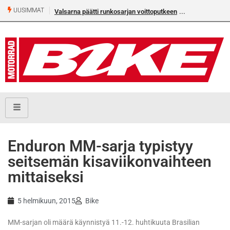
UUSIMMAT
Valsarna päätti runkosarjan voittoputkeen
Älä missaa tämän 
numeroa!
Enduron MM-sarja typistyy
seitsemän kisaviikonvaihteen
mittaiseksi
5 helmikuun, 2015
Bike
MM-sarjan oli määrä käynnistyä 11.-12. huhtikuuta Brasilian