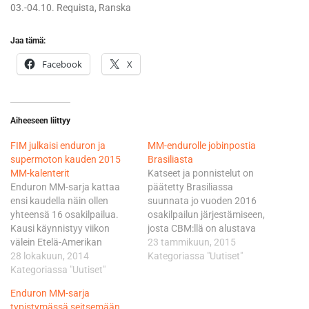
03.-04.10. Requista, Ranska
Jaa tämä:
Facebook
X
Aiheeseen liittyy
FIM julkaisi enduron ja
MM-endurolle jobinpostia
supermoton kauden 2015
Brasiliasta
MM-kalenterit
Katseet ja ponnistelut on
Enduron MM-sarja kattaa
päätetty Brasiliassa
ensi kaudella näin ollen
suunnata jo vuoden 2016
yhteensä 16 osakilpailua.
osakilpailun järjestämiseen,
Kausi käynnistyy viikon
josta CBM:llä on alustava
välein Etelä-Amerikan
sopimus sarjan
23 tammikuun, 2015
kiertueella Brasiliassa ja
28 lokakuun, 2014
promoottorin ABC
Kategoriassa "Uutiset"
Chilessä. Sarjan 11.-12.
Kategoriassa "Uutiset"
Communicationin kanssa. -
huhtikuuta aloittava
Emme valitettavasti
Enduron MM-sarja
Brasilian Patrocinio on uusi
löytäneet riittävästi
typistymässä seitsemään