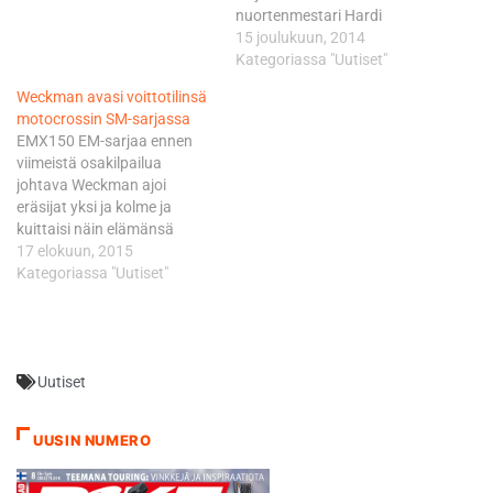
nuortenmestari Hardi
Roosiorg ja 125 luokan EM-
15 joulukuun, 2014
sarjassakin nähty Jan
Kategoriassa "Uutiset"
Jakobson. Aika-ajoissa
Weckman avasi voittotilinsä
Haavisto päätyi toiseksi
motocrossin SM-sarjassa
Jakobsonin jälkeen ja pääsi
EMX150 EM-sarjaa ennen
hyvistä asetelmista
viimeistä osakilpailua
valitsemaan
johtava Weckman ajoi
lähtöpaikkaansa kisaeriin. -
eräsijat yksi ja kolme ja
Ensimmäisessä erässä olin
kuittaisi näin elämänsä
lähdön jälkeen noin
ensimmäisen SM-
17 elokuun, 2015
viidentenä, mutta pääsin
kokonaiskilpailun voiton.
Kategoriassa "Uutiset"
melko nopeasti nousemaan
Vasta 13-vuotias
toiseksi. Jahdatessani
sipoolaisnuorukainen oli
kärjessä…
varsin tyytyväinen
viikonlopppun. -
Uutiset
Ensimmäisessä erässä
startti onnistui kohtuullisesti
ja kun pari kaveria kaatui
UUSIN NUMERO
edestä pääsin helposti
kärkeen. Puolessa välissä