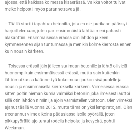
ajossa, että kaikissa kolmessa kisaerässä. Vaikka voitot tulivat
melko helposti, myös parannettavaa jäi.
– Täällä startti tapahtuu betonilta, jota en ole juurikaan päässyt
harjoittelemaan, joten pari ensimmäistä lähtöä meni pahasti
alakanttiin. Ensimmäisessä erässä olin lähdön jälkeen
kymmenennen sijan tuntumassa ja menikin kolme kierrosta ennen
kuin nousin kärkeen.
– Toisessa erässä jäin jälleen sutimaan betonille ja lähtö oli vielä
huonompi kuin ensimmäisessä erässä, mutta sain kuitenkin
lähtömutkassa käännettyä koko muun joukon sisäpuolelle ja
nousin jo ensimmäisellä kierroksella kärkeen. Viimeisessä erässä
sitten poltin hieman kumia valmiiksi betoniin joka ilmeisesti auttoi
sillä otin lähdön nimiini ja ajoin varmistellen voittoon. Olen viimeksi
ajanut täällä vuonna 2012, mutta tämä on yksi lempiratojani. Olen
treenannut viime aikoina pääasiassa isolla pyörällä, joten
pikkupyörällä ajo tuntui todella helpolta ja kevyeltä, pohtii
Weckman.