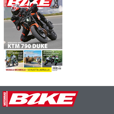
erää ajoin sitten ehkä liiankin
rauhassa, enkä…