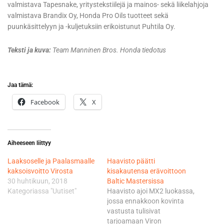
valmistava Tapesnake, yritystekstiilejä ja mainos- sekä liikelahjoja
valmistava Brandix Oy, Honda Pro Oils tuotteet sekä
puunkäsittelyyn ja -kuljetuksiin erikoistunut Puhtila Oy.
Teksti ja kuva:
Team Manninen Bros. Honda tiedotus
Jaa tämä:
Facebook
X
Aiheeseen liittyy
Laaksoselle ja Paalasmaalle
Haavisto päätti
kaksoisvoitto Virosta
kisakautensa erävoittoon
30 huhtikuun, 2018
Baltic Mastersissa
Kategoriassa "Uutiset"
Haavisto ajoi MX2 luokassa,
jossa ennakkoon kovinta
vastusta tulisivat
tarjoamaan Viron