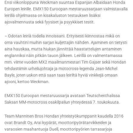
Ensi viikonloppuna Weckman suuntaa Espanjan Albaidaan Honda
Europen leirille. EMX150 Euroopan mestaruussarjaan valmistavalla
leirillä ohjelmassa on kisakaluston testauksen lisäksi
ajovalmennusta sekä fyysiset ja psyykkiset testit.
– Odotan leiriä todella innoissani. Erityisesti kiinnostaa mikä on
oma vauhtini muihin sarjan kuljettajiin nähden. Ajaminen on tietysti
aina hauskaa, mutta hiukan jännittää haastattelujen antaminen
englanniksi näin pitkän tauon jälkeen. Leirillä on valmentamassa
mm. viime vuoden MX2 maailmanmestari Tim Gajser sekä Hondan
tehdastiimin urheilujohtaja ja motocross-legenda Jean-Michel
Bayle, joten uskon että saan taas leiriltä hyviä vinkkejä omaan
ajooni, kertoo Weckman.
EMX150 Euroopan mestaruussarja avataan Teutschenthalissa
Saksan MM-motocross osakilpailun yhteydessä 7. toukokuuta.
Team Manninen Bros Hondan yhteistyökumppanit kaudella 2016
ovat Brandt Oy, Arai kypärät, moottoripyörätarvikkeiden ja
varaosien maahantuoja Duell, moottoripyörien tarrasarjoja