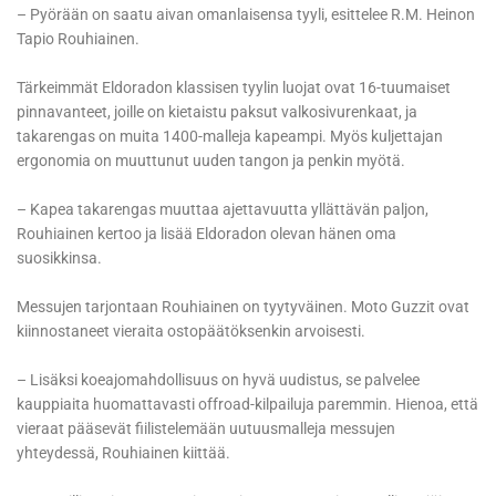
– Pyörään on saatu aivan omanlaisensa tyyli, esittelee R.M. Heinon
Tapio Rouhiainen.
Tärkeimmät Eldoradon klassisen tyylin luojat ovat 16-tuumaiset
pinnavanteet, joille on kietaistu paksut valkosivurenkaat, ja
takarengas on muita 1400-malleja kapeampi. Myös kuljettajan
ergonomia on muuttunut uuden tangon ja penkin myötä.
– Kapea takarengas muuttaa ajettavuutta yllättävän paljon,
Rouhiainen kertoo ja lisää Eldoradon olevan hänen oma
suosikkinsa.
Messujen tarjontaan Rouhiainen on tyytyväinen. Moto Guzzit ovat
kiinnostaneet vieraita ostopäätöksenkin arvoisesti.
– Lisäksi koeajomahdollisuus on hyvä uudistus, se palvelee
kauppiaita huomattavasti offroad-kilpailuja paremmin. Hienoa, että
vieraat pääsevät fiilistelemään uutuusmalleja messujen
yhteydessä, Rouhiainen kiittää.