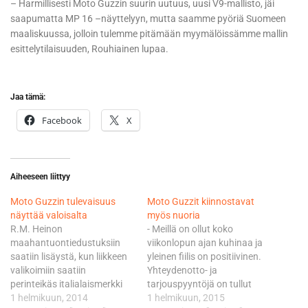
– Harmillisesti Moto Guzzin suurin uutuus, uusi V9-mallisto, jäi
saapumatta MP 16 –näyttelyyn, mutta saamme pyöriä Suomeen
maaliskuussa, jolloin tulemme pitämään myymälöissämme mallin
esittelytilaisuuden, Rouhiainen lupaa.
Jaa tämä:
Facebook
X
Aiheeseen liittyy
Moto Guzzin tulevaisuus
Moto Guzzit kiinnostavat
näyttää valoisalta
myös nuoria
R.M. Heinon
- Meillä on ollut koko
maahantuontiedustuksiin
viikonlopun ajan kuhinaa ja
saatiin lisäystä, kun liikkeen
yleinen fiilis on positiivinen.
valikoimiin saatiin
Yhteydenotto- ja
perinteikäs italialaismerkki
tarjouspyyntöjä on tullut
Moto Guzzi. Tapio
1 helmikuun, 2014
runsaasti, Rouhiainen toteaa
1 helmikuun, 2015