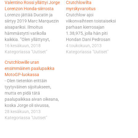
Valentino Rossi yllättyi Jorge
Crutchlowilta
Lorenzon Honda-siirrosta
myrskyvaroitus
Lorenzo jättää Ducatin ja
Crutchlow ajoi
siirtyy 2019 Marc Marquezin
viikonvaihteen toistaiseksi
aisapariksi. Ilmoitus
parhaan kierrosajan
hämmästytti varikolla
1.38,975, jolla hän piti
kaikkia. ”Olen yllättynyt,
Hondan Dani Pedrosan
koska mitään tuollaisia
16 kesäkuun, 2018
niukasti 19 tuhannesosan
4 toukokuun, 2013
huhuja ei ole liikkunut. Mutta
Kategoriassa "Uutiset"
turvin takanaan. Perjantain
Kategoriassa "Uutiset"
he olivat hyviä pitämään
harjoituksia hallinnut
Crutchlowille uran
asian salassa. Arvelin kyllä,
Yamahan Jorge Lorenzo ajoi
ensimmäinen paalupaikka
ettei Dani jatkaisi Repsol
kolmanneksi 0,103 sekuntia
MotoGP-luokassa
Hondalla, mutta en
Crutchlowista. Seuraavat
- Olen tietenkin erittäin
todellakaan odottanut
sijat veivät nimiinsä
tyytyväinen sijoitukseen,
Lorenzon menevän sinne”,
Yamahan Valentino Rossi,
mutta en pidä tätä
Rossi ihmetteli. Myös LCR
Ducatin Andrea Dovizioso ja
paalupaikkaa aivan oikeana,
Hondan Cal Crutchlow…
Austinin voittajana
koska Jorge oli sivussa,
kotiyleisönsä eteen
Crutchlow viittasi perjantain
28 kesäkuun, 2013
saapunut Hondan Marc
vastaisena yönä
Kategoriassa "Uutiset"
Marquez. Rossi jäi…
olkapääleikkauksessa olleen
Lorenzon puoleen. - Tästä on
kuitenkin hyvä jatkaa,