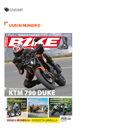
kunhan saamme säädöt
Uutiset
vielä vähän paremmaksi ja
pyörän sen myötä
rauhallisemmaksi, totesi
UUSIN NUMERO
Crutchlow. Crutchlow latasi
viimeisellä vedollaan kovan…