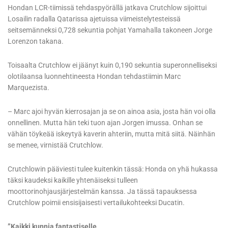
Hondan LCR-tiimissä tehdaspyörällä jatkava Crutchlow sijoittui
Losailin radalla Qatarissa ajetuissa viimeistelytesteissä
seitsemänneksi 0,728 sekuntia pohjat Yamahalla takoneen Jorge
Lorenzon takana.
Toisaalta Crutchlow ei jäänyt kuin 0,190 sekuntia superonnelliseksi
olotilaansa luonnehtineesta Hondan tehdastiimin Marc
Marquezista.
– Marc ajoi hyvän kierrosajan ja se on ainoa asia, josta hän voi olla
onnellinen. Mutta hän teki tuon ajan Jorgen imussa. Onhan se
vähän töykeää iskeytyä kaverin ahteriin, mutta mitä siitä. Näinhän
se menee, virnistää Crutchlow.
Crutchlowin pääviesti tulee kuitenkin tässä: Honda on yhä hukassa
täksi kaudeksi kaikille yhtenäiseksi tulleen
moottorinohjausjärjestelmän kanssa. Ja tässä tapauksessa
Crutchlow poimii ensisijaisesti vertailukohteeksi Ducatin.
”Kaikki kunnia fantastiselle