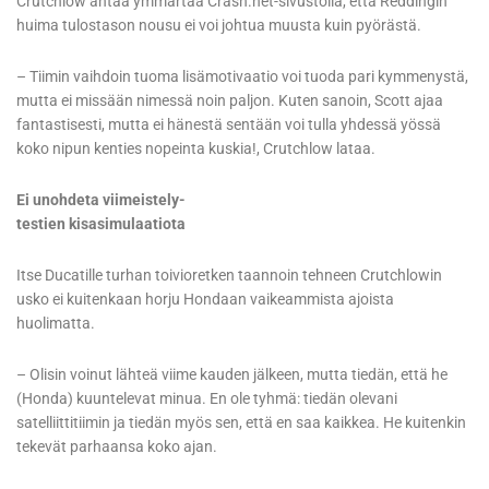
Crutchlow antaa ymmärtää Crash.net-sivustolla, että Reddingin
huima tulostason nousu ei voi johtua muusta kuin pyörästä.
– Tiimin vaihdoin tuoma lisämotivaatio voi tuoda pari kymmenystä,
mutta ei missään nimessä noin paljon. Kuten sanoin, Scott ajaa
fantastisesti, mutta ei hänestä sentään voi tulla yhdessä yössä
koko nipun kenties nopeinta kuskia!, Crutchlow lataa.
Ei unohdeta viimeistely-
testien kisasimulaatiota
Itse Ducatille turhan toivioretken taannoin tehneen Crutchlowin
usko ei kuitenkaan horju Hondaan vaikeammista ajoista
huolimatta.
– Olisin voinut lähteä viime kauden jälkeen, mutta tiedän, että he
(Honda) kuuntelevat minua. En ole tyhmä: tiedän olevani
satelliittitiimin ja tiedän myös sen, että en saa kaikkea. He kuitenkin
tekevät parhaansa koko ajan.