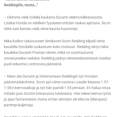
Reddingille, mutta…”
– Olemme vielä todella kaukana Ducatin elektroniikkatasosta.
Lisäksi Honda on edelleen fyysisesti erittäin raskas ajettava. Se on
tältä osin kenties vielä viime kautta huonompi.
Mika Kallion takavuosien tiimikaveri Scott Redding kilpaili viime
kaudella Hondalla tuskastuen koko touhuun. Redding siirtyi täksi
kaudeksi Ducatin Pramac-tiimiin, mikä on osoittautunut
onnistuneeksi vedoksi. Redding päätyi viimeistelytesteissä toiseksi
puoli sekuntia Lorenzosta jääneenä.
– Näen siis Ducatin ja nimenomaan Reddingin nyt Hondan
päävertailukohtina. Scott ajoi viime vuonna Losailin kisassa 1.57-
1.58:n kierrosaikoja ja nyt hän paineli 1.55 pintaan. En halua ottaa
mitään pois Scottin loistavasta tuloksesta. Hän tekee hienoa työtä
ja ajaa fantastisesti, mutta ei hän sentään ole Marcia (Marquez)
parempi kuljettaja.