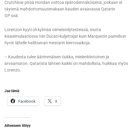
Crutchlow pitää Hondan voittoa epätodennäköisenä, joskaan ei
täytenä mahdottomuutenakaan kauden avaavassa Qatarin
GP:ssä.
Lorenzon kyyti oli kylmää viimeistelytesteissä, mutta
kisasimulaatiossa niin Ducati-kuljettajat kuin Marquezin painelivat
hyvin lähelle hallitsevan mestarin kierrosaikoja.
– Kaudesta tulee äärimmäisen tiukka, mielenkiintoinen ja
arvaamaton. Qatarista lähtien kaikki on mahdollista, huikkaa myös
Lorenzo.
Jaa tämä:
Facebook
X
Aiheeseen liittyy