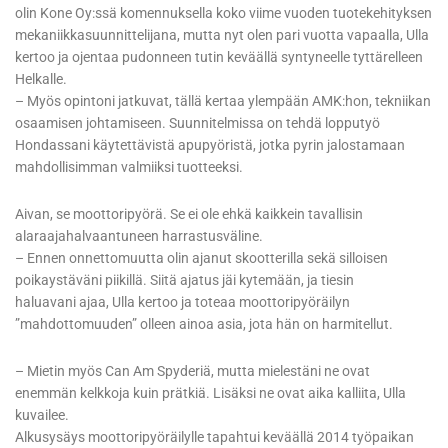
olin Kone Oy:ssä komennuksella koko viime vuoden tuotekehityksen
mekaniikkasuunnittelijana, mutta nyt olen pari vuotta vapaalla, Ulla
kertoo ja ojentaa pudonneen tutin keväällä syntyneelle tyttärelleen
Helkalle.
– Myös opintoni jatkuvat, tällä kertaa ylempään AMK:hon, tekniikan
osaamisen johtamiseen. Suunnitelmissa on tehdä lopputyö
Hondassani käytettävistä apupyöristä, jotka pyrin jalostamaan
mahdollisimman valmiiksi tuotteeksi.
Aivan, se moottoripyörä. Se ei ole ehkä kaikkein tavallisin
alaraajahalvaantuneen harrastusväline.
– Ennen onnettomuutta olin ajanut skootterilla sekä silloisen
poikaystäväni piikillä. Siitä ajatus jäi kytemään, ja tiesin
haluavani ajaa, Ulla kertoo ja toteaa moottoripyöräilyn
”mahdottomuuden” olleen ainoa asia, jota hän on harmitellut.
– Mietin myös Can Am Spyderiä, mutta mielestäni ne ovat
enemmän kelkkoja kuin prätkiä. Lisäksi ne ovat aika kalliita, Ulla
kuvailee.
Alkusysäys moottoripyöräilylle tapahtui keväällä 2014 työpaikan