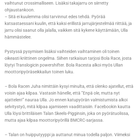
vaihtunut crossimalliseen. Lisäksi takajarru on siirretty
ohjaustankoon.
– Sitä ei kuulemma olisi tarvinnut edes tehdä. Pyörää
katsastaessani kuulin, että kaksi erillistä jarrujärjestelmää riittää, ja
jarru olisi saanut olla jalalla, vaikken sitä kykene käyttämään, Ulla
hämmästelee.
Pystyssä pysymisen lisäksi vaihteiden vaihtaminen oli toinen
oikeasti kriittinen ongelma. Siihen ratkaisun tarjosi Bola Race, josta
löytyi Translogicin powershifter. Bola Racesta alkoi myös Ullan
moottoripyöräseikkailun toinen luku.
– Bola Racen Juha nimittäin kysyi minulta, että olenko ajatellut, että
voisin ajaa kilpaa. Vastasin hänelle, että ”Enpä ole, mutta nyt
ajattelen!” nauraa Ulla. Jo ennen katupyörän valmistumista alkoi
selvitystyö, mitä kilpaa ajamiseen vaadittaisiin. Facebookin kautta
Ulla löysi brittiläisen Talan Skeels-Pigginsin, joka on pyörätuolissa,
mutta ajaa kilpaa moottoripyörillä BMCRC-sarjassa.
– Talan on huipputyyppi ja auttanut minua todella paljon. Viimeksi