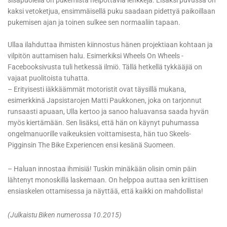
sisäpuolella on pukemista helpottavia lenkkejä. Lisäksi puvussa on
kaksi vetoketjua, ensimmäisellä puku saadaan pidettyä paikoillaan
pukemisen ajan ja toinen sulkee sen normaaliin tapaan.
Ullaa ilahduttaa ihmisten kiinnostus hänen projektiaan kohtaan ja
vilpitön auttamisen halu. Esimerkiksi Wheels On Wheels -
Facebooksivusta tuli hetkessä ilmiö. Tällä hetkellä tykkääjiä on
vajaat puolitoista tuhatta.
– Erityisesti iäkkäämmät motoristit ovat täysillä mukana,
esimerkkinä Japsistarojen Matti Paukkonen, joka on tarjonnut
runsaasti apuaan, Ulla kertoo ja sanoo haluavansa saada hyvän
myös kiertämään. Sen lisäksi, että hän on käynyt puhumassa
ongelmanuorille vaikeuksien voittamisesta, hän tuo Skeels-
Pigginsin The Bike Experiencen ensi kesänä Suomeen.
– Haluan innostaa ihmisiä! Tuskin minäkään olisin omin päin
lähtenyt monoskillä laskemaan. On helppoa auttaa sen kriittisen
ensiaskelen ottamisessa ja näyttää, että kaikki on mahdollista!
(Julkaistu Biken numerossa 10.2015)