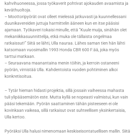
kahvihuoneessa, jossa työkaverit pohtivat ajokauden avaamista ja
keväthuoltoja.
– Moottoripyörät ovat olleet mielessä jatkuvasti ja kuunnellessani
duunikavereiden juttuja harmittelin ääneen kun en itse pääsisi
ajamaan. Työkaveri tokaisi minulle, että ”Kuule muija, sinähän olet
mekaniikkasuunnittelija, etkä muka ole tällaista ongelmaa
ratkaissut!” Siitä se lähti, Ulla nauraa. Lähes saman tien hän lähti
katsomaan vuosimallin 1993 Honda CBR 600 F:ää, joka myös
tarttui matkaan.
– Seuraavana maanantaina menin töihin, ja kerroin ostaneeni
pyörän, virnistää Ulla. Kahdentoista vuoden pohtiminen alkoi
konkretisoitua.
– Tytär hieman hidasti projektia, sillä jossain vaiheessa mahasta
tuli ylipääsemätön este. Mutta kyllä se nopeasti valmistui, kun vain
pääsi tekemään. Pyörän saattaminen tähän pisteeseen ei ole
kovinkaan vaikeaa, sillä ratkaisut ovat suhteellisen yksinkertaisia,
Ulla kertoo.
Pyöräksi Ulla halusi nimenomaan keskiseisontatuellisen mallin. Siitä