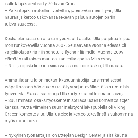
isälle lahjaksi entisöity 70-luvun Celica.
– Palkintojakin autoillani voitettiin, joten sekin meni hyvin, Ulla
nauraa ja kertoo uskovansa tekevän paluun autojen pariin
tulevaisuudessa.
Koska elämässä on oltava myös vauhtia, alkoi Ulla purjehtia kilpaa
monirunkoveneillä vuonna 2007. Seuraavana vuonna edessä oli
varjoliitolupakirja niin sanotulla flychair-liitimellä. Vuonna 2009
elämään tuli toinen muutos, kun esikoispoika Miko syntyi.
– Niin, ja opiskelin minä siinä välissä insinööriksikin, Ulla nauraa.
Ammatiltaan Ulla on mekaniikkasuunnittelija. Ensimmäisessä
työpaikassaan hän suunnitteli öljyntorjuntavälineitä ja alumiinisia
työveneitä. Skaala suureni ja Ulla siirtyi suunnittelemaan laivoja.
– Suurimmaksi osaksi työskentelin sotilasalusten komentosiltojen
kanssa, mutta viimeinen suunnittelutyöni laivapuolella oli Viking
Gracen komentosilta, Ulla juttelee ja kertoo tekevänsä sivuhommina
myös tatuointeja.
– Nykyinen työnantajani on Etteplan Design Center ja sitä kautta