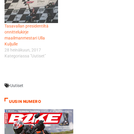
tarkoittaa ikävä kyllä sitä,
että en pääse ajamaan
IBHR:n finaaliin Ranskan
Magny-Coursiin."
Tasavallan presidentiltä
onnittelukirje
maailmanmestari Ulla
Kuljulle
28 heinäkuun, 2017
Kategoriassa "Uutiset"
Uutiset
UUSIN NUMERO