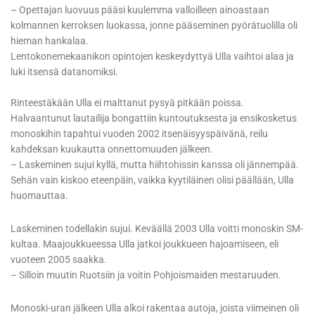
– Opettajan luovuus pääsi kuulemma valloilleen ainoastaan
kolmannen kerroksen luokassa, jonne pääseminen pyörätuolilla oli
hieman hankalaa.
Lentokonemekaanikon opintojen keskeydyttyä Ulla vaihtoi alaa ja
luki itsensä datanomiksi.
Rinteestäkään Ulla ei malttanut pysyä pitkään poissa.
Halvaantunut lautailija bongattiin kuntoutuksesta ja ensikosketus
monoskihin tapahtui vuoden 2002 itsenäisyyspäivänä, reilu
kahdeksan kuukautta onnettomuuden jälkeen.
– Laskeminen sujui kyllä, mutta hiihtohissin kanssa oli jännempää.
Sehän vain kiskoo eteenpäin, vaikka kyytiläinen olisi päällään, Ulla
huomauttaa.
Laskeminen todellakin sujui. Keväällä 2003 Ulla voitti monoskin SM-
kultaa. Maajoukkueessa Ulla jatkoi joukkueen hajoamiseen, eli
vuoteen 2005 saakka.
– Silloin muutin Ruotsiin ja voitin Pohjoismaiden mestaruuden.
Monoski-uran jälkeen Ulla alkoi rakentaa autoja, joista viimeinen oli