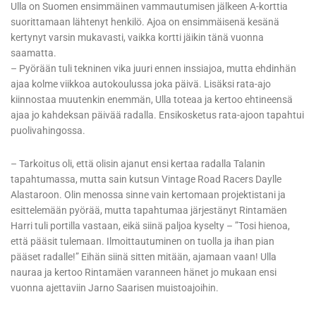
Ulla on Suomen ensimmäinen vammautumisen jälkeen A-korttia
suorittamaan lähtenyt henkilö. Ajoa on ensimmäisenä kesänä
kertynyt varsin mukavasti, vaikka kortti jäikin tänä vuonna
saamatta.
– Pyörään tuli tekninen vika juuri ennen inssiajoa, mutta ehdinhän
ajaa kolme viikkoa autokoulussa joka päivä. Lisäksi rata-ajo
kiinnostaa muutenkin enemmän, Ulla toteaa ja kertoo ehtineensä
ajaa jo kahdeksan päivää radalla. Ensikosketus rata-ajoon tapahtui
puolivahingossa.
– Tarkoitus oli, että olisin ajanut ensi kertaa radalla Talanin
tapahtumassa, mutta sain kutsun Vintage Road Racers Daylle
Alastaroon. Olin menossa sinne vain kertomaan projektistani ja
esittelemään pyörää, mutta tapahtumaa järjestänyt Rintamäen
Harri tuli portilla vastaan, eikä siinä paljoa kyselty – ”Tosi hienoa,
että pääsit tulemaan. Ilmoittautuminen on tuolla ja ihan pian
pääset radalle!” Eihän siinä sitten mitään, ajamaan vaan! Ulla
nauraa ja kertoo Rintamäen varanneen hänet jo mukaan ensi
vuonna ajettaviin Jarno Saarisen muistoajoihin.