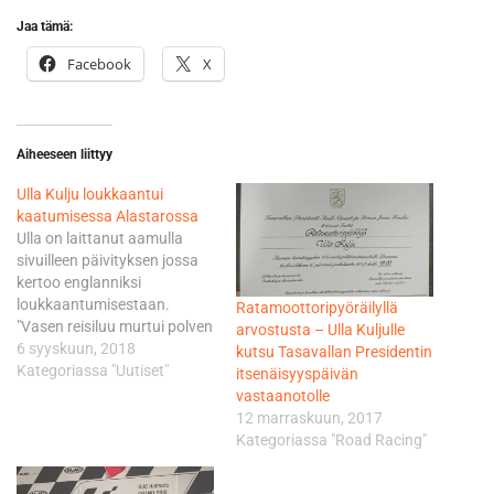
Jaa tämä:
Facebook
X
Aiheeseen liittyy
Ulla Kulju loukkaantui
kaatumisessa Alastarossa
Ulla on laittanut aamulla
sivuilleen päivityksen jossa
kertoo englanniksi
loukkaantumisestaan.
Ratamoottoripyöräilyllä
"Vasen reisiluu murtui polven
arvostusta – Ulla Kuljulle
yläpuolelta, olkapää venähti
6 syyskuun, 2018
kutsu Tasavallan Presidentin
ja kärsin pahasta
Kategoriassa "Uutiset"
itsenäisyyspäivän
aivotärähdyksestä. Jalan
vastaanotolle
leikkauksesta ei vielä ole
12 marraskuun, 2017
täyttä varmuutta, mutta
Kategoriassa "Road Racing"
joka tapauksessa kipsissä
ollaan 6-8 viikkoa. Tämä