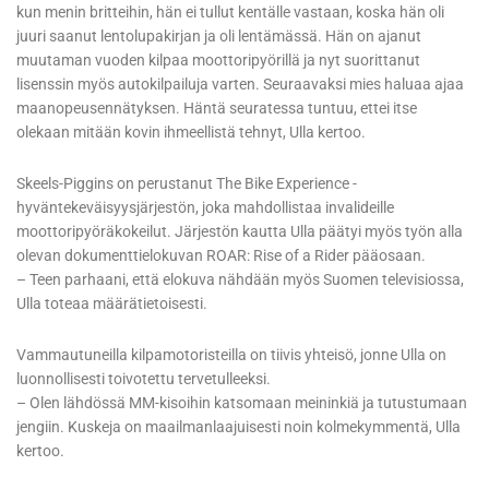
kun menin britteihin, hän ei tullut kentälle vastaan, koska hän oli
juuri saanut lentolupakirjan ja oli lentämässä. Hän on ajanut
muutaman vuoden kilpaa moottoripyörillä ja nyt suorittanut
lisenssin myös autokilpailuja varten. Seuraavaksi mies haluaa ajaa
maanopeusennätyksen. Häntä seuratessa tuntuu, ettei itse
olekaan mitään kovin ihmeellistä tehnyt, Ulla kertoo.
Skeels-Piggins on perustanut The Bike Experience -
hyväntekeväisyysjärjestön, joka mahdollistaa invalideille
moottoripyöräkokeilut. Järjestön kautta Ulla päätyi myös työn alla
olevan dokumenttielokuvan ROAR: Rise of a Rider pääosaan.
– Teen parhaani, että elokuva nähdään myös Suomen televisiossa,
Ulla toteaa määrätietoisesti.
Vammautuneilla kilpamotoristeilla on tiivis yhteisö, jonne Ulla on
luonnollisesti toivotettu tervetulleeksi.
– Olen lähdössä MM-kisoihin katsomaan meininkiä ja tutustumaan
jengiin. Kuskeja on maailmanlaajuisesti noin kolmekymmentä, Ulla
kertoo.