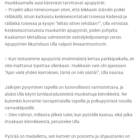
muokkaamalla saisi kätevästi tarvittavat apupyörät.
– Projekti alkoi nimenomaan siten, että leikkasin ständin poikki
rälläkällä, istuin katkaistu keskiseisontatuki toisessa kädessä ja
rälläkkä toisessa ja kysyin ”Mitäs sitten tehdään?”, Ulla virnistää.
Keskiseisontatuesta muokattiin apupyörät, joiden pohjalta
Kaakamon Metallissa valmistettiin esittelykelpoisempi versio.
Apupyörien liikutteluun Ulla valjasti lineaarimoottorin.
– Kun testasimme apupyöriä ensimmäistä kertaa parkkipaikalla, en
olisi malttanut lopettaa ollenkaan. Huikkasin vain ohi ajaessani
”Ajan vielä yhden kierroksen, tämä on niin siistiä!”, Ulla nauraa.
Jalkojen pysyminen tapeilla on luonnollisesti varmistettava, ja
aluksi Ulla käytti lumilautailusiteistä muokattuja kiinnikkeitä. Ne
kuitenkin korvattiin tarrapintaisilla tapeilla ja polkupyöristä tutuilla
varvasklipseillä.
– Olen nähnyt, millaista jälkeä tulee, kun pyörällä kaatuu, eikä jalka
irtoakaan kiinnikkeestä, perustelee Ulla.
Pyörää on madallettu, sen katteet on poistettu ja ohjaustanko on