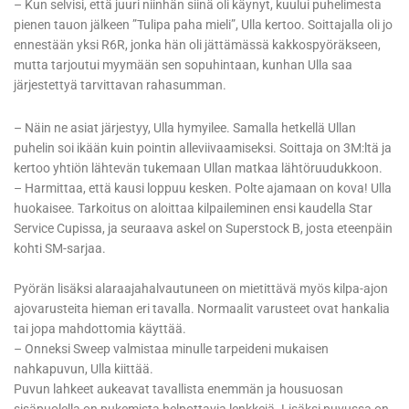
– Kun selvisi, että juuri niinhän siinä oli käynyt, kuului puhelimesta
pienen tauon jälkeen ”Tulipa paha mieli”, Ulla kertoo. Soittajalla oli jo
ennestään yksi R6R, jonka hän oli jättämässä kakkospyöräkseen,
mutta tarjoutui myymään sen sopuhintaan, kunhan Ulla saa
järjestettyä tarvittavan rahasumman.
– Näin ne asiat järjestyy, Ulla hymyilee. Samalla hetkellä Ullan
puhelin soi ikään kuin pointin alleviivaamiseksi. Soittaja on 3M:ltä ja
kertoo yhtiön lähtevän tukemaan Ullan matkaa lähtöruudukkoon.
– Harmittaa, että kausi loppuu kesken. Polte ajamaan on kova! Ulla
huokaisee. Tarkoitus on aloittaa kilpaileminen ensi kaudella Star
Service Cupissa, ja seuraava askel on Superstock B, josta eteenpäin
kohti SM-sarjaa.
Pyörän lisäksi alaraajahalvautuneen on mietittävä myös kilpa-ajon
ajovarusteita hieman eri tavalla. Normaalit varusteet ovat hankalia
tai jopa mahdottomia käyttää.
– Onneksi Sweep valmistaa minulle tarpeideni mukaisen
nahkapuvun, Ulla kiittää.
Puvun lahkeet aukeavat tavallista enemmän ja housuosan