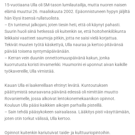
15-vuotiaana Ulla oli SM-tason lumilautailija, mutta nuoren naisen
elämä muuttui 26. maaliskuuta 2002. Epäonnistuneen hypyn jäljiltä
hän löysi itsensä rullatuolista.
– En tuntenut jalkojani, joten tiesin heti, että oli käynyt pahasti.
Suurin huoli siinä hetkessä oli kuitenkin se, että hoitohenkilökunta
leikkaisi vaatteet saumoja pitkin, jotta ne saisi vielä korjattua.
Tekivät muuten työtä käskettyä, Ulla nauraa ja kertoo pitävänsä
päivää toisena syntymäpäivänään.
– Kerran vein duuniin onnettomuuspäivänä kakun, jonka
kuorrutusta koristi invamerkki. Huumorini ei uponnut aivan kaikille
työkavereille, Ulla virnistää.
Kauan Ulla ei laakereillaan ehtinyt levätä. Kuntoutuksen
päättymistä seuraavana päivänä edessä oli nimittäin muutto
Rovaniemelle, jossa alkoivat lentokonemekaanikon opinnot.
Kouluun Ulla pääsi kaikkien aikojen parhailla pisteillä.
– Sain tehdä pääsykokeen sairaalassa. Lääkitys pisti väsyttämään,
joten otin torkut välissä, Ulla kertoo.
Opinnot kuitenkin kariutuivat taide- ja kulttuuriopintoihin.