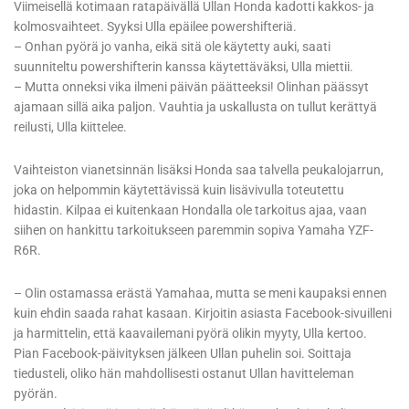
Viimeisellä kotimaan ratapäivällä Ullan Honda kadotti kakkos- ja
kolmosvaihteet. Syyksi Ulla epäilee powershifteriä.
– Onhan pyörä jo vanha, eikä sitä ole käytetty auki, saati
suunniteltu powershifterin kanssa käytettäväksi, Ulla miettii.
– Mutta onneksi vika ilmeni päivän päätteeksi! Olinhan päässyt
ajamaan sillä aika paljon. Vauhtia ja uskallusta on tullut kerättyä
reilusti, Ulla kiittelee.
Vaihteiston vianetsinnän lisäksi Honda saa talvella peukalojarrun,
joka on helpommin käytettävissä kuin lisävivulla toteutettu
hidastin. Kilpaa ei kuitenkaan Hondalla ole tarkoitus ajaa, vaan
siihen on hankittu tarkoitukseen paremmin sopiva Yamaha YZF-
R6R.
– Olin ostamassa erästä Yamahaa, mutta se meni kaupaksi ennen
kuin ehdin saada rahat kasaan. Kirjoitin asiasta Facebook-sivuilleni
ja harmittelin, että kaavailemani pyörä olikin myyty, Ulla kertoo.
Pian Facebook-päivityksen jälkeen Ullan puhelin soi. Soittaja
tiedusteli, oliko hän mahdollisesti ostanut Ullan havitteleman
pyörän.