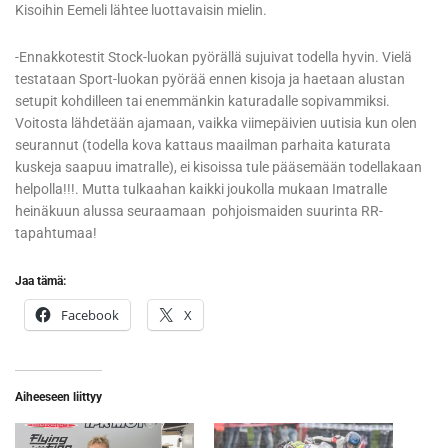
Kisoihin Eemeli lähtee luottavaisin mielin.
-Ennakkotestit Stock-luokan pyörällä sujuivat todella hyvin. Vielä
testataan Sport-luokan pyörää ennen kisoja ja haetaan alustan
setupit kohdilleen tai enemmänkin katuradalle sopivammiksi.
Voitosta lähdetään ajamaan, vaikka viimepäivien uutisia kun olen
seurannut (todella kova kattaus maailman parhaita katurata
kuskeja saapuu imatralle), ei kisoissa tule pääsemään todellakaan
helpolla!!!. Mutta tulkaahan kaikki joukolla mukaan Imatralle
heinäkuun alussa seuraamaan pohjoismaiden suurinta RR-
tapahtumaa!
Jaa tämä:
Facebook
X
Aiheeseen liittyy