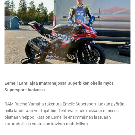
Eemeli Lahti ajaa Imatranajossa Superbiken ohella myös
Supersport-luokassa.
RAM Racing Yamaha rakentaa Emelle Supersport-luokan pyörän,
millä lähdetään voittojahtiin. Tehtävä ei tule missään nimessä
olemaan helppo. Kisa on Eemelille ensimmäinen laatuaan
katuradoilla ja vastus on kovinta mahdollista.