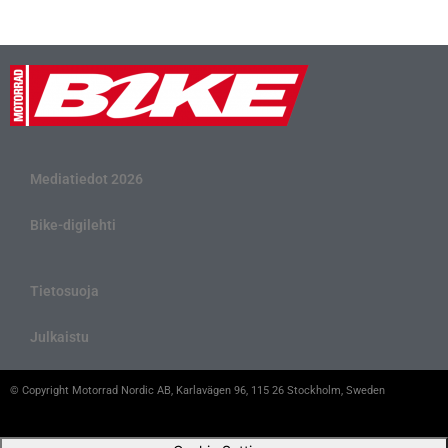
Mediatiedot 2026
Bike-digilehti
Tietosuoja
Julkaistu
© Copyright Motorrad Nordic AB, Karlavägen 96, 115 26 Stockholm, Sweden