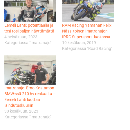
Eemeli Lahti: potentiaalia jäi
RAM Racing Yamahan Felix
tosi tosi paljon näyttämättä
Nässi toinen Imatranajon
4 heinäkuun, 2023
IRRC Supersport -luokassa
Kategoriassa "Imatranajo"
19 kesäkuun, 2019
Kategoriassa "Road Racing"
Imatranajo: Erno Kostamon
BMW:ssä 210 hv renkaalta –
Eemeli Lahti luottaa
laihdutuskuuriin
30 kesäkuun, 2023
Kategoriassa "Imatranajo"