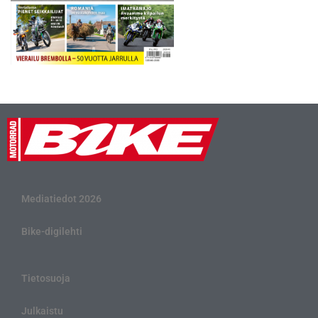
Mediatiedot 2026
Bike-digilehti
Tietosuoja
Julkaistu