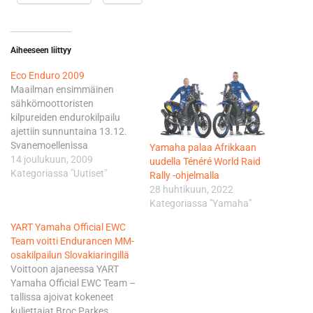
Aiheeseen liittyy
Eco Enduro 2009
Maailman ensimmäinen
sähkömoottoristen
kilpureiden endurokilpailu
ajettiin sunnuntaina 13.12.
Svanemoellenissa
Yamaha palaa Afrikkaan
Kööpenhaminassa.
14 joulukuun, 2009
uudella Ténéré World Raid
Ranskalainen Fabien Planet
Kategoriassa "Uutiset"
Rally -ohjelmalla
oli nopein yhteensä
28 huhtikuun, 2022
yhdeksästä maastokokeesta
Kategoriassa "Yamaha"
koostuvalla "forest stages"
YART Yamaha Official EWC
osuudella. Superfinaalin
Team voitti Endurancen MM-
voiton vei vasta 19-vuotias
osakilpailun Slovakiaringillä
tanskalainen Stefan K.
Voittoon ajaneessa YART
Olsen. Kilpailuun osallistui
Yamaha Official EWC Team –
useita nimekkäitä kuskeja,
tallissa ajoivat kokeneet
kuten viisinkertainen
kuljettajat Broc Parkes,