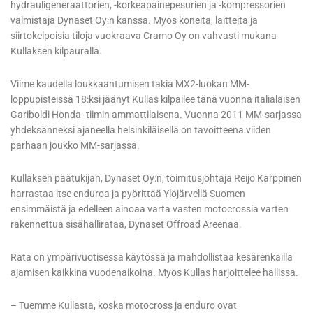
hydrauligeneraattorien, -korkeapainepesurien ja -kompressorien
valmistaja Dynaset Oy:n kanssa. Myös koneita, laitteita ja
siirtokelpoisia tiloja vuokraava Cramo Oy on vahvasti mukana
Kullaksen kilpauralla.
Viime kaudella loukkaantumisen takia MX2-luokan MM-
loppupisteissä 18:ksi jäänyt Kullas kilpailee tänä vuonna italialaisen
Gariboldi Honda -tiimin ammattilaisena. Vuonna 2011 MM-sarjassa
yhdeksänneksi ajaneella helsinkiläisellä on tavoitteena viiden
parhaan joukko MM-sarjassa.
Kullaksen päätukijan, Dynaset Oy:n, toimitusjohtaja Reijo Karppinen
harrastaa itse enduroa ja pyörittää Ylöjärvellä Suomen
ensimmäistä ja edelleen ainoaa varta vasten motocrossia varten
rakennettua sisähallirataa, Dynaset Offroad Areenaa.
Rata on ympärivuotisessa käytössä ja mahdollistaa kesärenkailla
ajamisen kaikkina vuodenaikoina. Myös Kullas harjoittelee hallissa.
– Tuemme Kullasta, koska motocross ja enduro ovat