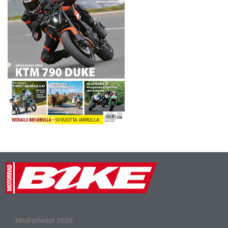
supercrossissa palannut
Kullas…
Mediatiedot 2026