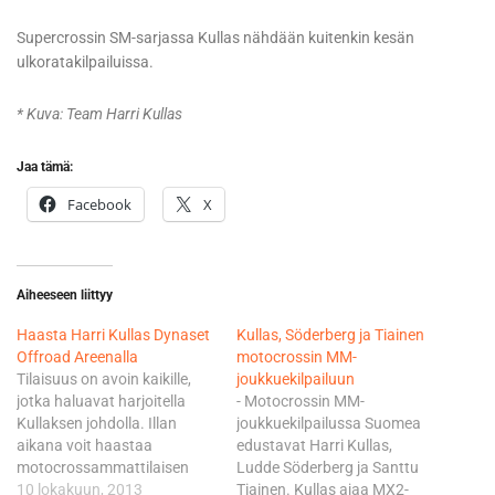
Supercrossin SM-sarjassa Kullas nähdään kuitenkin kesän
ulkoratakilpailuissa.
* Kuva: Team Harri Kullas
Jaa tämä:
Facebook
X
Aiheeseen liittyy
Haasta Harri Kullas Dynaset
Kullas, Söderberg ja Tiainen
Offroad Areenalla
motocrossin MM-
Tilaisuus on avoin kaikille,
joukkuekilpailuun
jotka haluavat harjoitella
- Motocrossin MM-
Kullaksen johdolla. Illan
joukkuekilpailussa Suomea
aikana voit haastaa
edustavat Harri Kullas,
motocrossammattilaisen
Ludde Söderberg ja Santtu
kellotettavissa kilpailuerissä.
10 lokakuun, 2013
Tiainen. Kullas ajaa MX2-