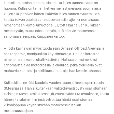
kuntoilumuotoina erinomaisia, mutta lajien tunnettavuus on
huonoa. Kullas on tämän hetken menestyneimpiä suomalaisia
kuljettajia ja toivon hänen lisäävän lajien tunnettavuutta. Sitä
kautta toivon puolestaan nousevan esiin lajien erinomaisuus
nimenomaan kuntoilumuotona. Eli, totta kai haluan Kullaksen
menestyvän, mutta odotan myös, että hän vie motocrossin
sanomaa eteenpäin, Karppinen kertoo.
– Totta kai haluan myös tuoda esiin Dynaset Offroad Areenaa ja
sen tarjoamia, monipuolisia käyttömuotoja. Haluan korostaa
nimenomaan kuntoiluhalli-käsitettä. Hallissa on esimerkiksi
erinomaista ajaa motocrossia ja enduroa, jotka todellakin ovat
mahtavia kuntoilu- ja hikiliikuntamuotoja ihan kenelle tahansa.
Kullas kilpailee tällä kaudella vuoden tauon jälkeen supercrossin
SM-sarjassa. Hän ei kuitenkaan valitettavasti pysty osallistumaan
Helsingin Messukeskuksessa järjestettävään SM-avaukseen, koska
hänen italialainen tiiminsä velvoittaa häntä osallistumaan
viikonloppuna käynnistyvään motocrossin Italian
mestaruussarjaan.