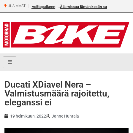
UUSIMMAT
Älä missaa tämän kesän suurta Bike-numeroa!
Ducati XDiavel Nera –
Valmistusmäärä rajoitettu,
eleganssi ei
19 helmikuun, 2022
Janne Huhtala