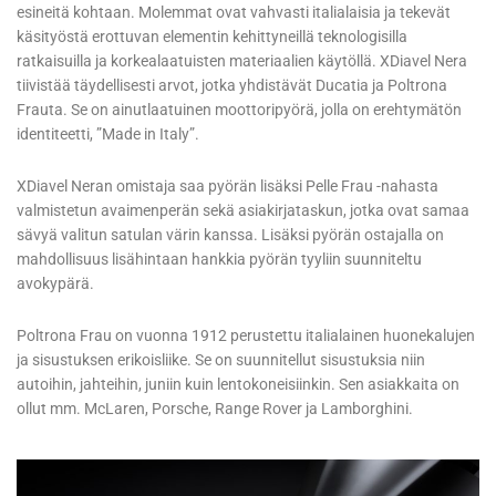
esineitä kohtaan. Molemmat ovat vahvasti italialaisia ​​ja tekevät
käsityöstä erottuvan elementin kehittyneillä teknologisilla
ratkaisuilla ja korkealaatuisten materiaalien käytöllä. XDiavel Nera
tiivistää täydellisesti arvot, jotka yhdistävät Ducatia ja Poltrona
Frauta. Se on ainutlaatuinen moottoripyörä, jolla on erehtymätön
identiteetti, ”Made in Italy”.
XDiavel Neran omistaja saa pyörän lisäksi Pelle Frau -nahasta
valmistetun avaimenperän sekä asiakirjataskun, jotka ovat samaa
sävyä valitun satulan värin kanssa. Lisäksi pyörän ostajalla on
mahdollisuus lisähintaan hankkia pyörän tyyliin suunniteltu
avokypärä.
Poltrona Frau on vuonna 1912 perustettu italialainen huonekalujen
ja sisustuksen erikoisliike. Se on suunnitellut sisustuksia niin
autoihin, jahteihin, juniin kuin lentokoneisiinkin. Sen asiakkaita on
ollut mm. McLaren, Porsche, Range Rover ja Lamborghini.