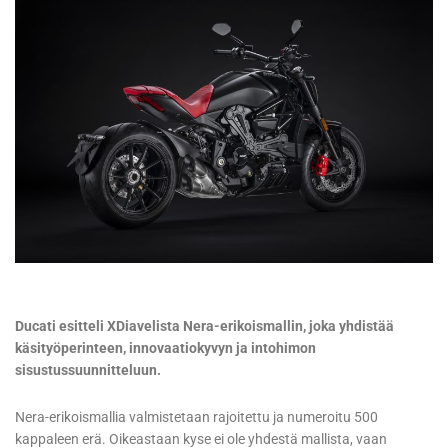
Ducati esitteli XDiavelista Nera-erikoismallin, joka yhdistää
käsityöperinteen, innovaatiokyvyn ja intohimon
sisustussuunnitteluun.
Nera-erikoismallia valmistetaan rajoitettu ja numeroitu 500
kappaleen erä. Oikeastaan kyse ei ole yhdestä mallista, vaan