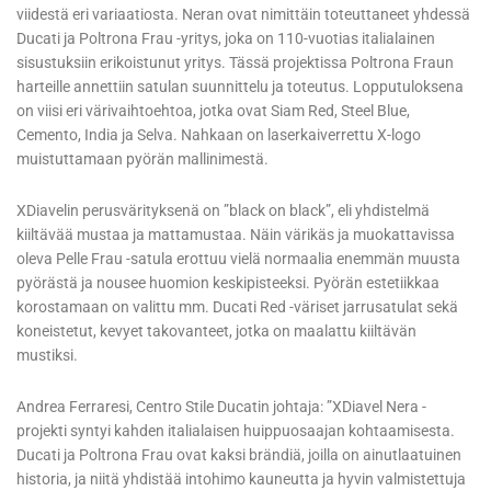
viidestä eri variaatiosta. Neran ovat nimittäin toteuttaneet yhdessä
Ducati ja Poltrona Frau -yritys, joka on 110-vuotias italialainen
sisustuksiin erikoistunut yritys. Tässä projektissa Poltrona Fraun
harteille annettiin satulan suunnittelu ja toteutus. Lopputuloksena
on viisi eri värivaihtoehtoa, jotka ovat Siam Red, Steel Blue,
Cemento, India ja Selva. Nahkaan on laserkaiverrettu X-logo
muistuttamaan pyörän mallinimestä.
XDiavelin perusvärityksenä on ”black on black”, eli yhdistelmä
kiiltävää mustaa ja mattamustaa. Näin värikäs ja muokattavissa
oleva Pelle Frau -satula erottuu vielä normaalia enemmän muusta
pyörästä ja nousee huomion keskipisteeksi. Pyörän estetiikkaa
korostamaan on valittu mm. Ducati Red -väriset jarrusatulat sekä
koneistetut, kevyet takovanteet, jotka on maalattu kiiltävän
mustiksi.
Andrea Ferraresi, Centro Stile Ducatin johtaja: ”XDiavel Nera -
projekti syntyi kahden italialaisen huippuosaajan kohtaamisesta.
Ducati ja Poltrona Frau ovat kaksi brändiä, joilla on ainutlaatuinen
historia, ja niitä yhdistää intohimo kauneutta ja hyvin valmistettuja