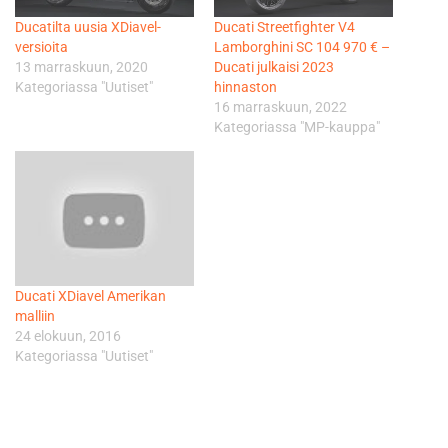
Ducatilta uusia XDiavel-
Ducati Streetfighter V4
versioita
Lamborghini SC 104 970 € –
13 marraskuun, 2020
Ducati julkaisi 2023
Kategoriassa "Uutiset"
hinnaston
16 marraskuun, 2022
Kategoriassa "MP-kauppa"
Ducati XDiavel Amerikan
malliin
24 elokuun, 2016
Kategoriassa "Uutiset"