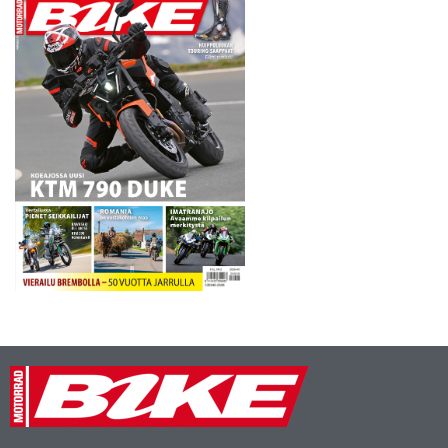
operoitiin viime
marraskuussa. - Olen yhä
kaukana ideaalikunnosta.
Olen helmikuun alussa
Malesian…