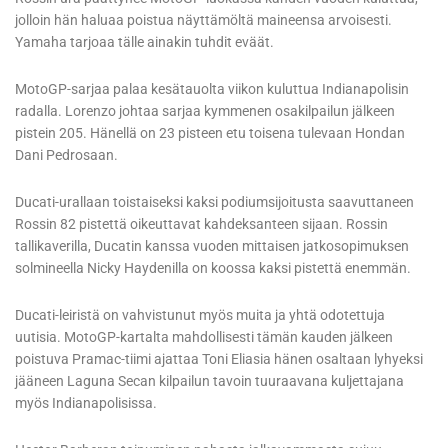
jolloin hän haluaa poistua näyttämöltä maineensa arvoisesti.
Yamaha tarjoaa tälle ainakin tuhdit eväät.
MotoGP-sarjaa palaa kesätauolta viikon kuluttua Indianapolisin
radalla. Lorenzo johtaa sarjaa kymmenen osakilpailun jälkeen
pistein 205. Hänellä on 23 pisteen etu toisena tulevaan Hondan
Dani Pedrosaan.
Ducati-urallaan toistaiseksi kaksi podiumsijoitusta saavuttaneen
Rossin 82 pistettä oikeuttavat kahdeksanteen sijaan. Rossin
tallikaverilla, Ducatin kanssa vuoden mittaisen jatkosopimuksen
solmineella Nicky Haydenilla on koossa kaksi pistettä enemmän.
Ducati-leiristä on vahvistunut myös muita ja yhtä odotettuja
uutisia. MotoGP-kartalta mahdollisesti tämän kauden jälkeen
poistuva Pramac-tiimi ajattaa Toni Eliasia hänen osaltaan lyhyeksi
jääneen Laguna Secan kilpailun tavoin tuuraavana kuljettajana
myös Indianapolisissa.