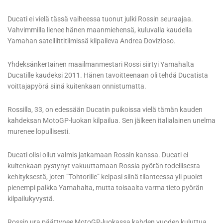
Ducati ei vielä tässä vaiheessa tuonut julki Rossin seuraajaa.
Vahvimmilla lienee hänen maanmiehensä, kuluvalla kaudella
Yamahan satelliittitiimissä kilpaileva Andrea Dovizioso.
Yhdeksänkertainen maailmanmestari Rossi siirtyi Yamahalta
Ducatille kaudeksi 2011. Hänen tavoitteenaan oli tehdä Ducatista
voittajapyörä siinä kuitenkaan onnistumatta.
Rossilla, 33, on edessään Ducatin puikoissa vielä tämän kauden
kahdeksan MotoGP-luokan kilpailua. Sen jälkeen italialainen unelma
murenee lopullisesti.
Ducati olisi ollut valmis jatkamaan Rossin kanssa. Ducati ei
kuitenkaan pystynyt vakuuttamaan Rossia pyörän todellisesta
kehityksestä, joten ”Tohtorille” kelpasi siinä tilanteessa yli puolet
pienempi palkka Yamahalta, mutta toisaalta varma tieto pyörän
kilpailukyvystä.
Rossin ura päättynee MotoGP-luokassa kahden vuoden kuluttua,