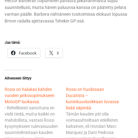
Hector Barberan toipuminen pahasta jalkavammasta sujuu
suunnitellusti, mutta hänen paluunsa kanssa on päätetty pelata
varman päälle. Barbera nähtäneen tositoimissa elokuun lopussa
Brnon radalla ajettavassa Tshekin GP:ssä.
Jaa tämä:
Facebook
X
Aiheeseen liittyy
Rossi on halukas kahden
Rossi on huolissaan
vuoden jatkosopimukseen
Ducatista –
MotoGP-luokassa
kuninkuusluokkaan luvassa
- Rehellisesti sanottuna en
lisää säpinää
vielä tiedä, mutta kaikki on
Tämän kauden piti olla
mahdollista, vastasi Rossi
voimasuhteiltaan edellisten
kysymykseen tulevaisuuden
kaltainen, eli Hondan Marc
suunnitelmistaan kauden
Marquez ja Dani Pedrosa