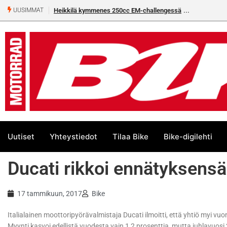
Heikkilä kymmenes 250cc EM-challengessä
UUSIMMAT
Uutiset
Yhteystiedot
Tilaa Bike
Bike-digilehti
Ducati rikkoi ennätyksensä
17 tammikuun, 2017
Bike
Italialainen moottoripyörävalmistaja Ducati ilmoitti, että yhtiö myi
Myynti kasvoi edellistä vuodesta vain 1,2 prosenttia, mutta juhlavuosi 