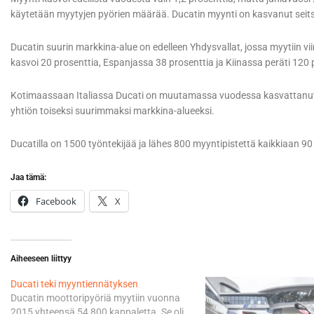
käytetään myytyjen pyörien määrää. Ducatin myynti on kasvanut seit
Ducatin suurin markkina-alue on edelleen Yhdysvallat, jossa myytiin v
kasvoi 20 prosenttia, Espanjassa 38 prosenttia ja Kiinassa peräti 120 
Kotimaassaan Italiassa Ducati on muutamassa vuodessa kasvattanut my
yhtiön toiseksi suurimmaksi markkina-alueeksi.
Ducatilla on 1500 työntekijää ja lähes 800 myyntipistettä kaikkiaan 9
Jaa tämä:
Facebook
X
Aiheeseen liittyy
Ducati teki myyntiennätyksen
Ducatin moottoripyöriä myytiin vuonna
2015 yhteensä 54 800 kappaletta. Se oli