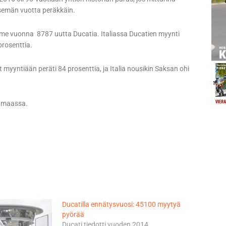
semän vuotta peräkkäin.
iime vuonna 8787 uutta Ducatia. Italiassa Ducatien myynti
prosenttia.
yntiään peräti 84 prosenttia, ja Italia nousikin Saksan ohi
0 maassa.
Ducatilla ennätysvuosi: 45100 myytyä
pyörää
Ducati tiedotti vuoden 2014