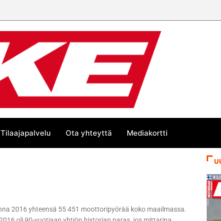
Tilaajapalvelu
Ota yhteyttä
Mediakortti
U
 vuonna 2016 yhteensä 55 451 moottoripyörää koko maailmassa.
2016 oli 90-vuotiaan yhtiön historian paras, jos mittarina