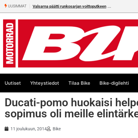
Valsarna päätti runkosarjan voittoputkeen
UUSIMMAT
Uutiset
Yhteystiedot
Tilaa Bike
Bike-digilehti
Ducati-pomo huokaisi help
sopimus oli meille elintärk
11 joulukuun, 2014
Bike