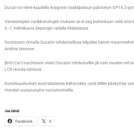
Ducati toi viime kaudella Aragonin osakilpailuun päivitetyn GP14.2-py
Viimeisimpien varikkohuhujen mukaan se ei saa kuitenkaan vielä ensi-i
4.-7. helmikuuta Sepangin radalla Malesiassa.
Dovizioson rinnalla Ducatin tehdastallissa kilpailee hänen maanmiehens
Andrea Iannone.
Britti Cal Crutchlowin visiitti Ducatin tehdastalliin jäi vain vuoden mi
LCR Honda-tiimissä.
Kuninkuusluokan australialainen keltanokka Jack Miller käskyttää sam
Hondan uusiutunutta tuotantomallia.
Jaa tämä:
Facebook
X