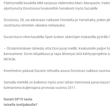
Päättyneellä kaudella MM-sarjassa viidenneksi Marc Marquezin, Valen
sijoittunutta Doviziosoa houkuteltiin hanakasti myös Suzukille.
Dovizioso, 28, sai aikoinaan rukkaset Hondalta ja Yamahalta, joiden jäl
osoittautui sittenkin oikeaksi ratkaisuksi.
Ducati kuroi viime kaudella Open-luokan sääntöjen mukaisilla pyörill
– Oli äärimmäisen tärkeää, että Dovi pysyi meillä. Keskustelin paljon
kanssamme. Dovin lahjakkuus ja tapa lähestyä tätä kehitysprojektia on
MCN:lle.
Kivenheiton päässä Ducatin tehtailta asuva Dovizioso tuikkasi vuonna
Samalla merkillä on kulkenut myös uran tähän mennessä paras kausi 
kolmantena kuljettajana pronssia vuonna 2011.
Ducati GP15 vasta
toiselle testijaksolle?