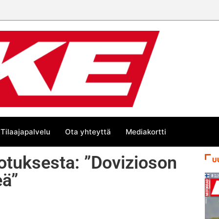
Tilaajapalvelu
Ota yhteyttä
Mediakortti
otuksesta: ”Dovizioson
U
eä”