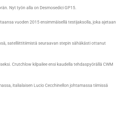
örän. Nyt työn alla on Desmosedici GP15.
ltaansa vuoden 2015 ensimmäisellä testijaksolla, joka ajetaan
ä, satelliittitiimistä seuraavan stepin sähäkästi ottanut
ttaiseksi. Crutchlow kilpailee ensi kaudella tehdaspyörällä CWM
assa, italialaisen Lucio Cecchinellon johtamassa tiimissä