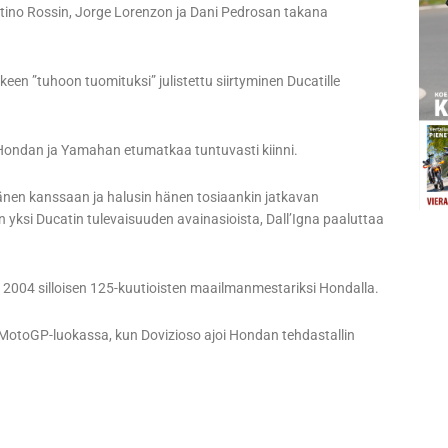
tino Rossin, Jorge Lorenzon ja Dani Pedrosan takana
keen ”tuhoon tuomituksi” julistettu siirtyminen Ducatille
ä Hondan ja Yamahan etumatkaa tuntuvasti kiinni.
 hänen kanssaan ja halusin hänen tosiaankin jatkavan
 yksi Ducatin tulevaisuuden avainasioista, Dall’Igna paaluttaa
 2004 silloisen 125-kuutioisten maailmanmestariksi Hondalla.
MotoGP-luokassa, kun Dovizioso ajoi Hondan tehdastallin