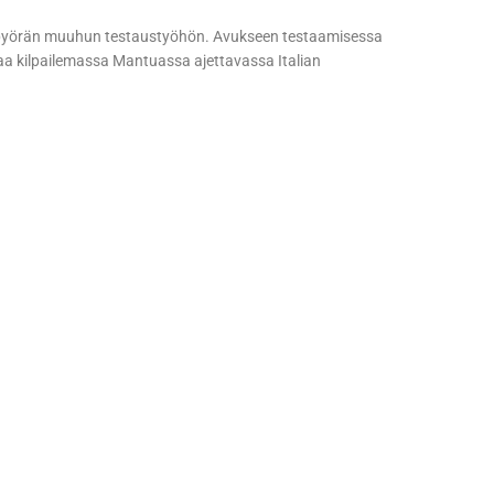
s pyörän muuhun testaustyöhön. Avukseen testaamisessa
aa kilpailemassa Mantuassa ajettavassa Italian