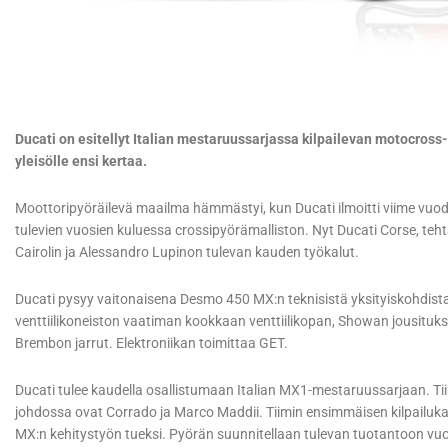
Ducati on esitellyt Italian mestaruussarjassa kilpailevan motocros
yleisölle ensi kertaa.
Moottoripyöräilevä maailma hämmästyi, kun Ducati ilmoitti viime vuode
tulevien vuosien kuluessa crossipyörämalliston. Nyt Ducati Corse, teht
Cairolin ja Alessandro Lupinon tulevan kauden työkalut.
Ducati pysyy vaitonaisena Desmo 450 MX:n teknisistä yksityiskohdist
venttiilikoneiston vaatiman kookkaan venttiilikopan, Showan jousituks
Brembon jarrut. Elektroniikan toimittaa GET.
Ducati tulee kaudella osallistumaan Italian MX1-mestaruussarjaan. Ti
johdossa ovat Corrado ja Marco Maddii. Tiimin ensimmäisen kilpailuk
MX:n kehitystyön tueksi. Pyörän suunnitellaan tulevan tuotantoon vu