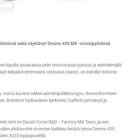
s-tiiminsä sekä näyttänyt Desmo 450 MX -crossipyöränsä
n lopulla avaavansa pelin motocrossin parissa ja esittelemällä
aan kilpailutoiminnasta vastaava osasto, on esitellyt Antonio
a, mutta kuvista näkee alumiinipalkkirungon, desmodromisen
en, Brembon hydraulisen kytkimen, Galferin jarrulevyt ja
imin nimi on Ducati Corse R&D – Factory MX Team, ja sen
auden päätavoite on ennen kaikkea kerätä tietoa Desmo 450
oden 2025 loppupuolella.