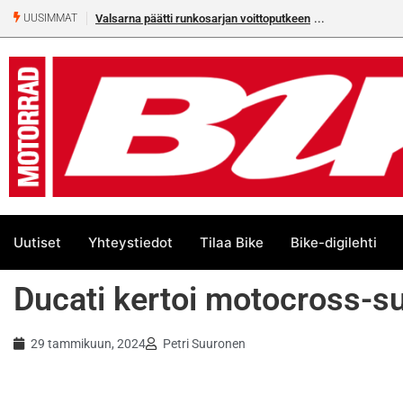
Valsarna päätti runkosarjan voittoputkeen
Älä missaa täm
UUSIMMAT
numeroa!
Uutiset
Yhteystiedot
Tilaa Bike
Bike-digilehti
Ducati kertoi motocross-s
29 tammikuun, 2024
Petri Suuronen