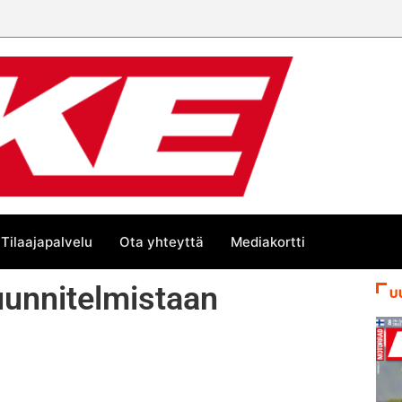
än kesän suurta Bike-
Tilaajapalvelu
Ota yhteyttä
Mediakortti
uunnitelmistaan
U