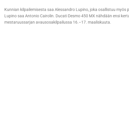
Kunnian kilpailemisesta saa Alessandro Lupino, joka osallistuu myö
Lupino saa Antonio Cairolin. Ducati Desmo 450 MX nähdään ensi kert
mestaruussarjan avausosakilpailussa 16.–17. maaliskuuta.