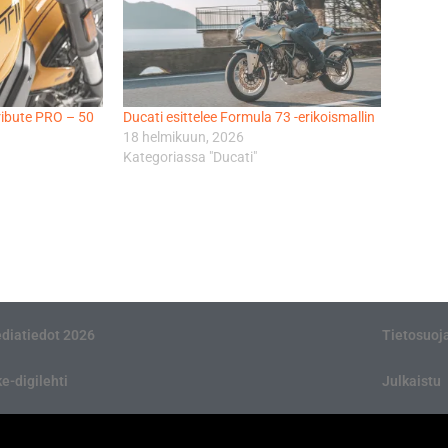
ribute PRO – 50
Ducati esittelee Formula 73 -erikoismallin
18 helmikuun, 2026
Kategoriassa "Ducati"
diatiedot 2026
Tietosuoj
ke-digilehti
Julkaistu