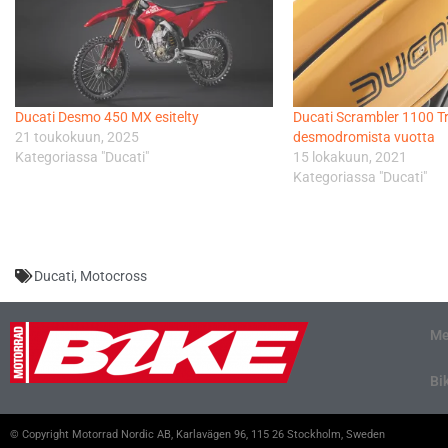
Ducati Desmo 450 MX esitelty
Ducati Scrambler 1100 T
21 toukokuun, 2025
desmodromista vuotta
Kategoriassa "Ducati"
15 lokakuun, 2021
Kategoriassa "Ducati"
Ducati
,
Motocross
Me
Bi
© Copyright Motorrad Nordic AB, Karlavägen 96, 115 26 Stockholm, Sweden