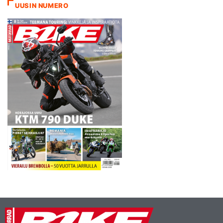
UUSIN NUMERO
ilmoitettiin noin neljä tuntia
onnettomuushetken jälkeen.
Rombonille annettiin
sydänhierontaa välittömästi
onnettomuuspaikalla.
Tajuton Romboni siirrettiin…