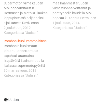
Supermoton viime kauden
maailmanmestaruuden
MM-hopeamitalistin
viime vuonna voittanut ja
Hermusen ja MotoGP-luokan
päättyneellä kaudella MM-
loppupisteissä neljänneksi
hopeaa kuitannut Hermunen
sijoittuneen Dovizioson
osallistuu toista kertaa
1 joulukuun, 2014
yhteisajaksi kirjattiin lukemat
2 joulukuun, 2012
Simoncellin muistokilpailuun.
Kategoriassa "Uutiset"
1.06.10,556. Aika syntyi
Kategoriassa "Uutiset"
Hermunen saavutti
Simoncellin kilpailunumeron
supermotopyörillä
Romboni kuoli vammoihinsa
mukaisesti 58 kierroksen
ajettavassa kisassa voiton
Rombonin kuolemaan
puitteissa. Hermunen ajoi
vuonna 2012 yhdessä
johtanut onnettomuus
kilpailun toiseksi nopeimman
italialaisen MotoGP-luokan
tapahtui lauantaina
kierrosajan 1.05,063.
kuljettajan Andrea
iltapäivällä Latinan radalla
Voittajapari sijoittui
Dovizioson kanssa. Biaggi,
Italiassa supermotopyörillä
lauantain aika-ajossa
43, päätti samana vuonna
ajettavan Marco Simoncellin
30 marraskuun, 2013
neljänneksi. Silloin ajettiin
pitkän ja menestyksekkään
muistokilpailun
Kategoriassa "Uutiset"
sadekelillä ja myös kisa eteni
uransa Superbike-luokan
harjoituksissa. Romboni
miltei vastaavissa
maailmanmestarina. - Biaggi
menetti pyöränsä hallinnan
olosuhteissa. - Meillä oli aika-
on ajanut viime aikoina
ja kaatui. Takaa tullut
ajossa pito-ongelmia,…
paljon supermotopyörällä,…
kuljettaja ei ehtinyt väistää
Uutiset
Rombonia, vaan osui tähän
kohtalokkain seurauksin.
Rombonin kuolemasta