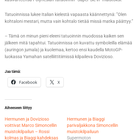
Tatuoinnissa lukee Italian kielestä vapaasta käännettynä: ”Olen
kohtaloni mestari, mutta vain kohtalo tietää missä matka päättyy.”
– Tämä on minun pieni eleeni tatuoinnin muodossa kaiken sen
jälkeen mitä tapahtui. Tatuoinnissa on kuvattu symboleilla elämää
(auringon jumala) ja kuolemaa, kertoo ensi kaudella MotoGP-
luokassa Yamahan satelliittitiimissä kilpaileva Dovizioso.
Jaa tämä:
Facebook
X
Aiheeseen liittyy
Hermunen ja Dovizioso
Hermunen ja Biaggi
voittivat Marco Simoncellin
parivaljakkona Simoncellin
muistokilpailun – Rossi
muistokilpailuun
kolmas ja Biaggi kahdeksas
Supermoton