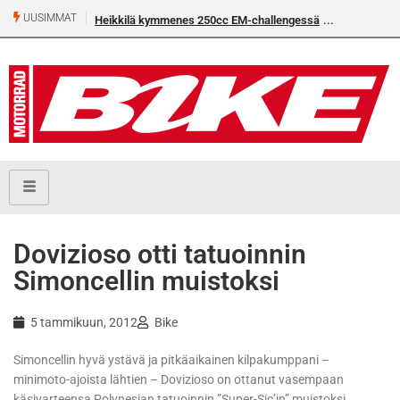
UUSIMMAT
Heikkilä kymmenes 250cc EM-challengessä
Dovizioso otti tatuoinnin
Simoncellin muistoksi
5 tammikuun, 2012
Bike
Simoncellin hyvä ystävä ja pitkäaikainen kilpakumppani –
minimoto-ajoista lähtien – Dovizioso on ottanut vasempaan
käsivarteensa Polynesian tatuoinnin ”Super-Sic’in” muistoksi.